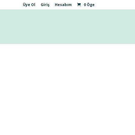
Üye Ol
Giriş
Hesabım
0 Öge