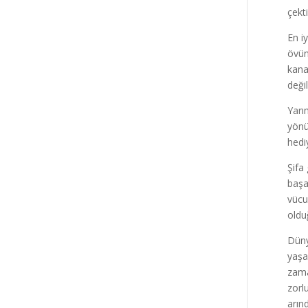
çekt
En iy
övüne
kana
değil
Yarı
yönün
hedi
Şifa
başa
vücu
oldu
Düny
yaşa
zama
zorl
arın