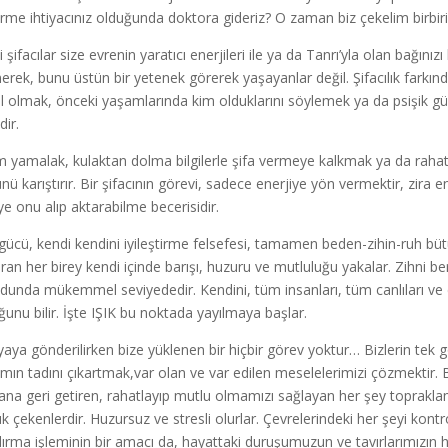
irme ihtiyacınız olduğunda doktora gideriz? O zaman biz çekelim birbirimi
i şifacılar size evrenin yaratıcı enerjileri ile ya da Tanrı’yla olan bağınız
rek, bunu üstün bir yetenek görerek yaşayanlar değil. Şifacılık farkında o
l olmak, önceki yaşamlarında kim olduklarını söylemek ya da psişik güç 
dir.
m yamalak, kulaktan dolma bilgilerle şifa vermeye kalkmak ya da rahat
ü karıştırır. Bir şifacının görevi, sadece enerjiye yön vermektir, zira ener
ye onu alıp aktarabilme becerisidir.
 gücü, kendi kendini iyileştirme felsefesi, tamamen beden-zihin-ruh b
ran her birey kendi içinde barışı, huzuru ve mutluluğu yakalar. Zihni berr
dunda mükemmel seviyededir. Kendini, tüm insanları, tüm canlıları ve 
ğunu bilir. İşte IŞIK bu noktada yayılmaya başlar.
aya gönderilirken bize yüklenen bir hiçbir görev yoktur… Bizlerin tek gö
mın tadını çıkartmak,var olan ve var edilen meselelerimizi çözmektir. B
na geri getiren, rahatlayıp mutlu olmamızı sağlayan her şey toprakl
uk çekenlerdir. Huzursuz ve stresli olurlar. Çevrelerindeki her şeyi kontr
dırma işleminin bir amacı da, hayattaki duruşumuzun ve tavırlarımızın 