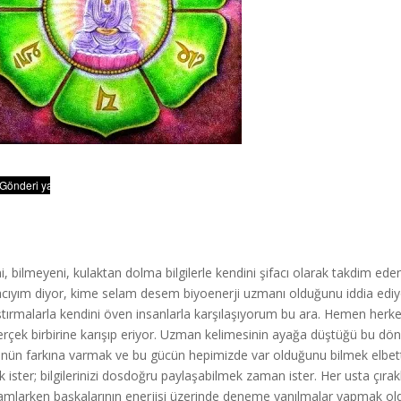
ni, bilmeyeni, kulaktan dolma bilgilerle kendini şifacı olarak takdim eden
cıyım diyor, kime selam desem biyoenerji uzmanı olduğunu iddia ediyor
ştırmalarla kendini öven insanlarla karşılaşıyorum bu ara. Hemen herk
gerçek birbirine karışıp eriyor. Uzman kelimesinin ayağa düştüğü bu dönem
nün farkına varmak ve bu gücün hepimizde var olduğunu bilmek elbet
 ister; bilgilerinizi dosdoğru paylaşabilmek zaman ister. Her usta çır
mlarken başkalarının enerjisi üzerinde deneme yanılmalar yapmak oldukç