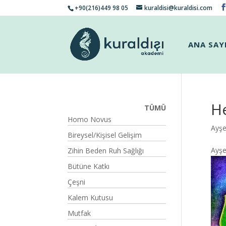
+90(216)449 98 05
kuraldisi@kuraldisi.com
ANA SAY
He
TÜMÜ
Homo Novus
Ayşe
Bireysel/Kişisel Gelişim
Ayşe
Zihin Beden Ruh Sağlığı
Bütüne Katkı
Çeşni
Kalem Kutusu
Mutfak