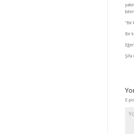
yakı
biti
“Bir
Bir 
Eğer
Şifa 
Yo
E-po