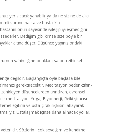
ğunuz yer sıcacık yanabilir ya da ne siz ne de alıcı
n önemli sorunu hasta ve hastalıkla
, hastanın onun sayesinde iyileşip iyileşmediğini
ssederler. Dediğim gibi kimse size böyle bir
 ayaklar altına düşer. Düşünce yapınız ondaki
urumun vahimliğine odaklanırsa onu zihinsel
nge değildir. Başlangıçta öyle başlasa bile
kalmanızı gerektirecektir. Meditasyon beden-zihin-
i zehirleyen düşüncelerden arındıran, evrensel
zdır meditasyon. Yoga, Biyoenerji, Reiki şifacısı
mel eğitimi ve usta-çırak ilişkisini atlayarak
malıyız. Ustalaşmak içinse daha alınacak yollar,
z yeterlidir. Sözlerimi çok sevdiğim ve kendime