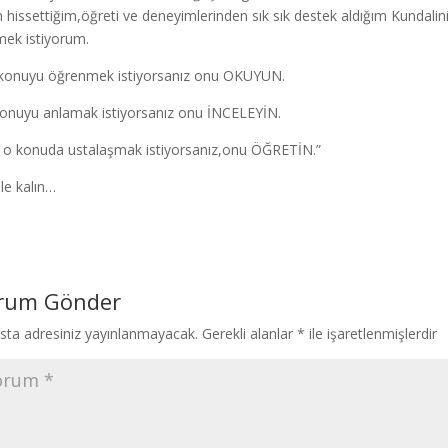
n hissettiğim,öğreti ve deneyimlerinden sık sık destek aldığım Kundalini 
rmek istiyorum.
 konuyu öğrenmek istiyorsanız onu OKUYUN.
konuyu anlamak istiyorsanız onu İNCELEYİN.
 o konuda ustalaşmak istiyorsanız,onu ÖĞRETİN.”
ile kalın…
rum Gönder
sta adresiniz yayınlanmayacak.
Gerekli alanlar
*
ile işaretlenmişlerdir