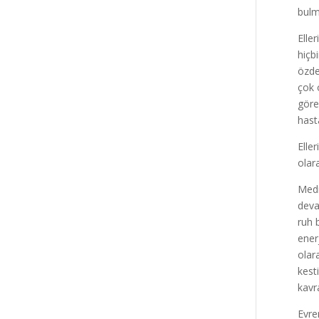
bulm
Eller
hiçbi
özde
çok 
göre
hast
Elle
olar
Medi
deva
ruh 
ener
olar
kest
kavr
Evre