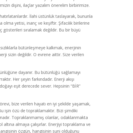
zin dişini, ilaçlar yazalım önerelim birbirimize.
ı hatırlatanlardır. İlahi üstünlük taslayarak, bununla
lma yetisi, inanç ve keşiftir. Şifacılık birilerine
gösterileri sıralamak değildir. Bu bir büyü
sızlıklarla bütünleşmeye kalkmak, enerjinin
ji sizin değildir. O evrene aittir. Size verilen
ütünlüğüne dayanır. Bu bütünlüğü sağlamayı
aktır. Her şeyin farkındadır. Enerji akışı
doğayı eşit derecede sever. Hepsinin “BİR”
revi, bize verilen hayatı en iyi şekilde yaşamak,
u işin özü de topraklamaktır. Bizi şimdiki
amadır. Topraklanmamış olanlar, odaklanmakta
ol altına almaya çalışırlar. Enerjiyi topraklama ve
hangisinin özgün, hangisinin suni olduğunu