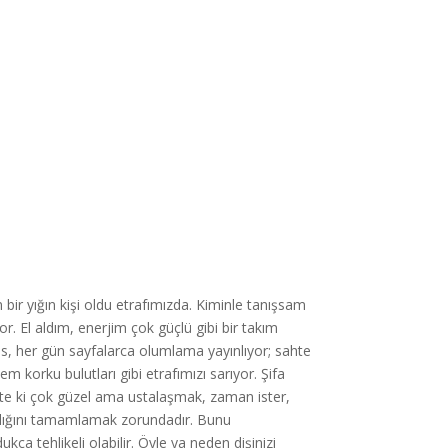
 bir yığın kişi oldu etrafımızda. Kiminle tanışsam
. El aldım, enerjim çok güçlü gibi bir takım
es, her gün sayfalarca olumlama yayınlıyor; sahte
 korku bulutları gibi etrafımızı sarıyor. Şifa
te ki çok güzel ama ustalaşmak, zaman ister,
aklığını tamamlamak zorundadır. Bunu
a tehlikeli olabilir. Öyle ya neden dişinizi