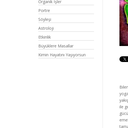
Organik İşler
Portre
Söyleşi
Astroloji
Etkinlik
Büyüklere Masallar
Kimin Hayatını Yaşıyorsun
Bile
yoga
yakı
ile 
gücü
emek
tama