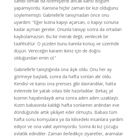
sahibi olmak da istemişlerdi ancak karısı doğum
yapamıyordu. Karısına hiçbir zaman bir kızı olduğunu
söylememişti. Gabrielle’le tanışmadan önce onu
uyardım: “Eğer kızına kapıyı açarsan, o kapıyı sonuna
kadar açman gerekir. Onunla tanışıp sonra da ortadan
kaybolamazsın. Bu bir merak değil, verilecek bir
taahhüttür. O yüzden bunu karınla konuş ve üzerinde
düşün. Vereceğin kararın ikiniz için de doğru
olduğundan emin ol.”
Gabrielle’le tanıştığında ona âşık oldu. Onu her ay
görmeye başladı, sonra da hafta sonları alır oldu.
Kendisi ve karısı ona prenses gibi davrandılar, hatta
evlerinde bir yatak odası bile hazırladılar. Birkaç yıl
kızımın hayatındaydı ama sonra adım adım uzaklaştı.
Kızım babasında kaldığı hafta sonlarının ardından eve
döndüğünde artık şikâyet eder olmuştu. Babası tüm
hafta sonu komşulara ya da kilisedeki insanlara yardım
ediyor ve ona vakit ayırmıyordu. Sonra iki kız çocuğu
evlatlık edindiler. Zaman ilerledikçe ziyaretler, aramalar