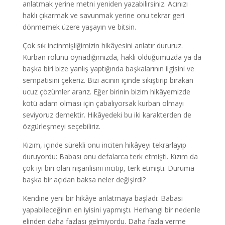
anlatmak yerine metni yeniden yazabilirsiniz. Acınızı
haklı çıkarmak ve savunmak yerine onu tekrar geri
dönmemek üzere yaşayın ve bitsin.
Çok sık incinmişliğimizin hikâyesini anlatır dururuz.
Kurban rolünü oynadığımızda, haklı olduğumuzda ya da
başka biri bize yanlış yaptığında başkalarının ilgisini ve
sempatisini çekeriz. Bizi acının içinde sıkıştırıp bırakan
ucuz çözümler ararız. Eğer birinin bizim hikâyemizde
kötü adam olması için çabalıyorsak kurban olmayı
seviyoruz demektir. Hikâyedeki bu iki karakterden de
özgürleşmeyi seçebiliriz.
Kızım, içinde sürekli onu inciten hikâyeyi tekrarlayıp
duruyordu: Babası onu defalarca terk etmişti. Kızım da
çok iyi biri olan nişanlısını incitip, terk etmişti. Duruma
başka bir açıdan baksa neler değişirdi?
Kendine yeni bir hikâye anlatmaya başladı: Babası
yapabileceğinin en iyisini yapmıştı. Herhangi bir nedenle
elinden daha fazlası gelmiyordu. Daha fazla verme