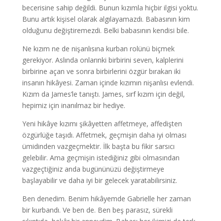
becerisine sahip değildi. Bunun kızımla hiçbir ilgisi yoktu.
Bunu artık kişisel olarak algılayamazdı. Babasının kim
olduğunu değiştiremezdi. Belki babasının kendisi bile.
Ne kızım ne de nişanlısına kurban rolünü biçmek
gerekiyor. Aslında onlarınki birbirini seven, kalplerini
birbirine açan ve sonra birbirlerini özgür bırakan iki
insanın hikâyesi. Zaman içinde kızımın nişanlısı evlendi.
Kızım da James’le tanıştı. James, sırf kızım için değil,
hepimiz için inanılmaz bir hediye.
Yeni hikâye kızımı şikâyetten affetmeye, affedişten
özgürlüğe taşıdı. Affetmek, geçmişin daha iyi olması
ümidinden vazgeçmektir. İlk başta bu fikir sarsıcı
gelebilir. Ama geçmişin istediğiniz gibi olmasından
vazgeçtiğiniz anda bugününüzü değiştirmeye
başlayabilir ve daha iyi bir gelecek yaratabilirsiniz.
Ben denedim. Benim hikâyemde Gabrielle her zaman
bir kurbandı. Ve ben de. Ben beş parasız, sürekli