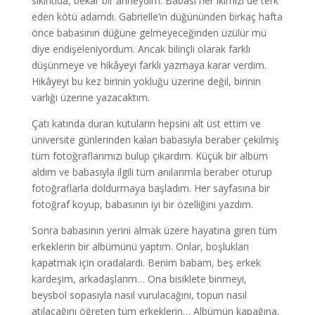
sıkıntıda, bekâr bir anneydim. Babası her ikimizi de terk
eden kötü adamdı. Gabrielle’in düğününden birkaç hafta
önce babasının düğüne gelmeyeceğinden üzülür mü
diye endişeleniyordum. Ancak bilinçli olarak farklı
düşünmeye ve hikâyeyi farklı yazmaya karar verdim.
Hikâyeyi bu kez birinin yokluğu üzerine değil, birinin
varlığı üzerine yazacaktım.
Çatı katında duran kutuların hepsini alt üst ettim ve
üniversite günlerinden kalan babasıyla beraber çekilmiş
tüm fotoğraflarımızı bulup çıkardım. Küçük bir albüm
aldım ve babasıyla ilgili tüm anılarımla beraber oturup
fotoğraflarla doldurmaya başladım. Her sayfasına bir
fotoğraf koyup, babasının iyi bir özelliğini yazdım.
Sonra babasının yerini almak üzere hayatına giren tüm
erkeklerin bir albümünü yaptım. Onlar, boşlukları
kapatmak için oradalardı. Benim babam, beş erkek
kardeşim, arkadaşlarım… Ona bisiklete binmeyi,
beysbol sopasıyla nasıl vurulacağını, topun nasıl
atılacağını öğreten tüm erkeklerin… Albümün kapağına,