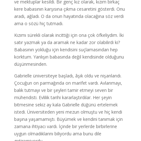
ve mektuplar kesildi. Bir genç kız olarak, kızım birkaç
kere babasının karşısına çıkma cesaretini gösterdi. Onu
aradı, ağladı. O da onun hayatında olacağına söz verdi
ama o sözü hiç tutmadı.
Kızımı sürekli olarak incittiği için ona çok öfkeliydim. İki
satır yazmak ya da aramak ne kadar zor olabilirdi ki?
Babasının yokluğu için kendisini suçlamasından hep
korktum. Yanlışın babasında değil kendisinde olduğunu
düşünmesinden.
Gabrielle üniversiteye başladı, âşık oldu ve nişanlandı.
Çocuğun on parmağında on marifet vardı. Avlanmayı,
balık tutmayı ve bir şeyleri tamir etmeyi seven bir
mühendisti. Evlilik tarihi kararlaştırdılar. Her şeyin
bitmesine sekiz ay kala Gabrielle düğünü ertelemek
istedi. Üniversiteden yeni mezun olmuştu ve hiç kendi
başına yaşamamıştı. Büyümek ve kendini tanımak için
zamana ihtiyacı vardı. İçinde bir yerlerde birbirlerine
uygun olmadıklarını biliyordu ama bunu dile
getiremiyordu.