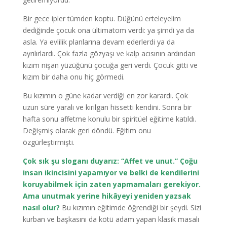
Bir gece ipler tümden koptu. Düğünü erteleyelim
dediğinde çocuk ona ültimatom verdi: ya şimdi ya da
asla. Ya evlilik planlarına devam ederlerdi ya da
ayrılırlardı. Çok fazla gözyaşı ve kalp acısının ardından
kızım nişan yüzüğünü çocuğa geri verdi. Çocuk gitti ve
kızım bir daha onu hiç görmedi.
Bu kızımın o güne kadar verdiği en zor karardı. Çok
uzun süre yaralı ve kırılgan hissetti kendini. Sonra bir
hafta sonu affetme konulu bir spiritüel eğitime katıldı.
Değişmiş olarak geri döndü. Eğitim onu
özgürleştirmişti.
Çok sık şu sloganı duyarız: “Affet ve unut.” Çoğu
insan ikincisini yapamıyor ve belki de kendilerini
koruyabilmek için zaten yapmamaları gerekiyor.
Ama unutmak yerine hikâyeyi yeniden yazsak
nasıl olur?
Bu kızımın eğitimde öğrendiği bir şeydi. Sizi
kurban ve başkasını da kötü adam yapan klasik masalı