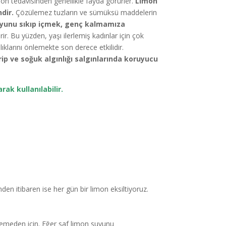
imon tedavisinden genellikle fayda görürler.
Limon
dir.
Çözülemez tuzların ve sümüksü maddelerin
uyunu sıkıp içmek, genç kalmamıza
r. Bu yüzden, yaşı ilerlemiş kadınlar için çok
ıklarını önlemekte son derece etkilidir.
ip ve soğuk algınlığı salgınlarında koruyucu
ak kullanılabilir.
den itibaren ise her gün bir limon eksiltiyoruz.
klemeden için. Eğer saf limon suyunu