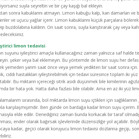
iyorsanız suyla seyreltin ve bir çay kaşığı bal ekleyin.
ıktan sonra kabuklarını atmayın. Limon kabuğu kalp, kan damarları ve be
şenler ve uçucu yağlar içerir. Limon kabuklarını küçük parçalara bölere
yip buzdolabına kaldırın. On saat sonra, suyla karıştırarak çay veya k
 edeceksiniz.
eştirici limon tedavisi
n suyunu iyileştirici amaçla kullanacağınız zaman yalnızca saf halde t
eyin. şeker veya bal eklemeyin. Bu yöntemde de limon suyu her defas
k yemeden yarım saat önce veya yemek yedikten bir saat sonra için. Si
ik, ciddi hastalıkları iyileştirebilmek için tedavi süresince toplam iki y
rtabilir. Bu miktarın içereceği sitrik asidi düşünmek bile kimilerinin ağı
mda bir hata yok. Hatta daha fazlası bile olabilir. Ama en az iki yüz l
lamalarım sırasında, bol miktarda limon suyu içtikleri için sağlıklarını
nla karşılaşmışımdır. Ben günde on bardağa kadar limon suyu içerim. B
lmasıyla elde edilir. Denediğiniz zaman bunda korkacak bir taraf olmadığ
nması, ender olarak bağırsak işlevlerinde düzensizliğe yol açabilir. 
ıncaya kadar, geçici olarak koruyucu limon tedavisi dozlarına geçip, son
iliriz.