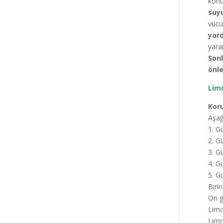
konu
suy
vücu
yard
yara
Sonb
önle
Limo
Kor
Aşağ
1. G
2. G
3. G
4. G
5. G
Biri
On g
Limo
Limo