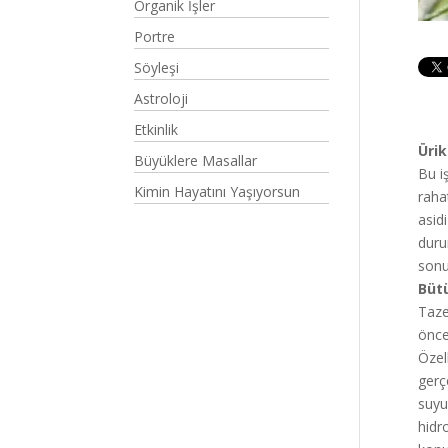
Organik İşler
Portre
Söyleşi
Astroloji
Etkinlik
Ürik
Büyüklere Masallar
Bu i
Kimin Hayatını Yaşıyorsun
rahat
asid
duru
sonu
Bütü
Taze
önce
Özel
gerç
suyu
hidr