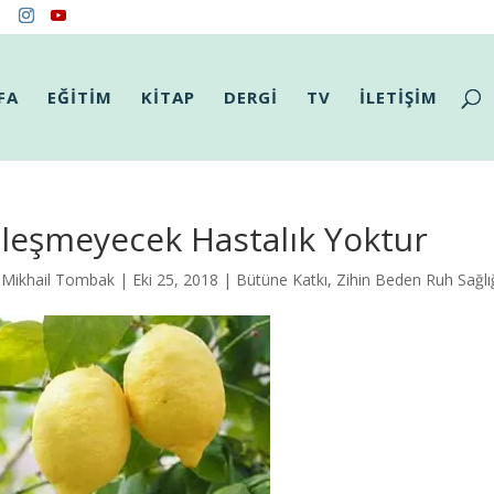
FA
EĞİTİM
KİTAP
DERGİ
TV
İLETİŞİM
ileşmeyecek Hastalık Yoktur
.Mikhail Tombak
| Eki 25, 2018 |
Bütüne Katkı
,
Zihin Beden Ruh Sağlı