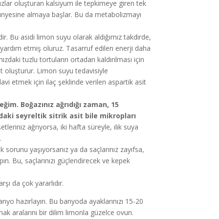
ar oluşturan kalsiyum ile tepkimeye giren tek
 bünyesine almaya başlar. Bu da metabolizmayı
dir. Bu asidi limon suyu olarak aldığımız takdirde,
yardım etmiş oluruz. Tasarruf edilen enerji daha
daki tuzlu tortuların ortadan kaldırılması için
sit oluşturur. Limon suyu tedavisiyle
vi etmek için ilaç şeklinde verilen aspartik asit
eğim. Boğazınız ağrıdığı zaman, 15
aki seyreltik sitrik asit bile mikropları
tleriniz ağrıyorsa, iki hafta süreyle, ılık suya
.
 sorunu yaşıyorsanız ya da saçlarınız zayıfsa,
pın. Bu, saçlarınızı güçlendirecek ve kepek
arşı da çok yararlıdır.
 banyo hazırlayın. Bu banyoda ayaklarınızı 15-20
ak aralarını bir dilim limonla güzelce ovun.