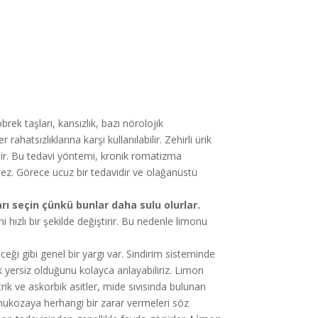
ek taşları, kansızlık, bazı nörolojik
rahatsızlıklarına karşı kullanılabilir. Zehirli ürik
ir. Bu tedavi yöntemi, kronik romatizma
irmez. Görece ucuz bir tedavidir ve olağanüstü
arı seçin çünkü bunlar daha sulu olurlar.
hızlı bir şekilde değiştirir. Bu nedenle limonu
eği gibi genel bir yargı var. Sindirim sisteminde
ok yersiz olduğunu kolayca anlayabiliriz. Limon
rik ve askorbik asitler, mide sıvısında bulunan
 mukozaya herhangi bir zarar vermeleri söz