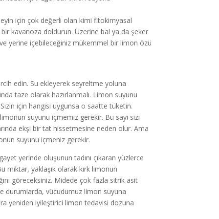
yin için çok değerli olan kimi fitokimyasal
k bir kavanoza doldurun. Üzerine bal ya da şeker
ahve yerine içebileceğiniz mükemmel bir limon özü
ercih edin. Su ekleyerek seyreltme yoluna
ında taze olarak hazırlanmalı. Limon suyunu
zin için hangisi uygunsa o saatte tüketin.
üz limonun suyunu içmemiz gerekir. Bu sayı sizi
zlarında ekşi bir tat hissetmesine neden olur. Ama
imonun suyunu içmeniz gerekir.
n gayet yerinde oluşunun tadını çıkaran yüzlerce
u miktar, yaklaşık olarak kırk limonun
ını göreceksiniz. Midede çok fazla sitrik asit
Böyle durumlarda, vücudumuz limon suyuna
ra yeniden iyileştirici limon tedavisi dozuna