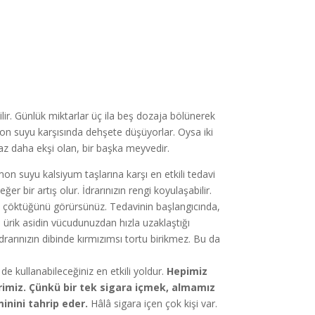
ilir. Günlük miktarlar üç ila beş dozaja bölünerek
limon suyu karşısında dehşete düşüyorlar. Oysa iki
z daha ekşi olan, bir başka meyvedir.
on suyu kalsiyum taşlarına karşı en etkili tedavi
r bir artış olur. İdrarınızın rengi koyulaşabilir.
un çöktüğünü görürsünüz. Tedavinin başlangıcında,
nde ürik asidin vücudunuzdan hızla uzaklaştığı
drarınızın dibinde kırmızımsı tortu birikmez. Bu da
e kullanabileceğiniz en etkili yoldur.
Hepimiz
erimiz. Çünkü bir tek sigara içmek, almamız
nini tahrip eder.
Hâlâ sigara içen çok kişi var.