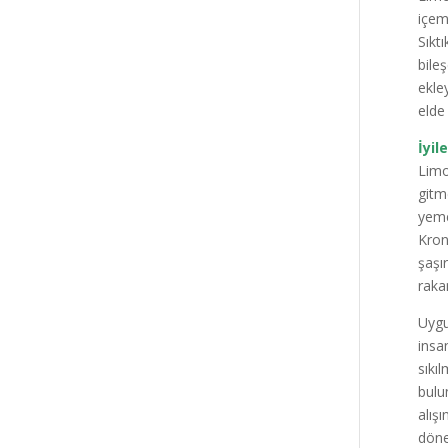
içem
Sıkt
bile
ekle
elde
İyil
Limo
gitm
yeme
Kron
şaşı
raka
Uygu
insa
sıkı
bulu
alış
döneb