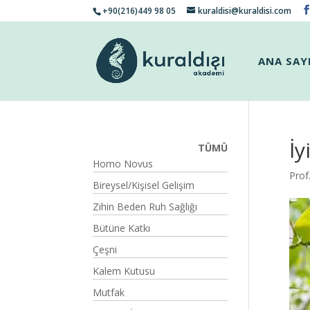
+90(216)449 98 05
kuraldisi@kuraldisi.com
ANA SAY
İy
TÜMÜ
Homo Novus
Prof
Bireysel/Kişisel Gelişim
Zihin Beden Ruh Sağlığı
Bütüne Katkı
Çeşni
Kalem Kutusu
Mutfak