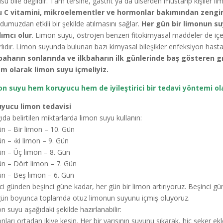
su bile değildir. Tam tersine, gastrit ya da ülserden mustarip kişiler l
u C vitamini, mikroelementler ve hormonlar
bakımından zengin
dumuzdan etkili bir şekilde atılmasını sağlar.
Her gün bir limonun s
ımcı olur
. Limon suyu, östrojen benzeri fitokimyasal maddeler de içeri
rlıdır. Limon suyunda bulunan bazı kimyasal bileşikler enfeksiyon hastal
aharın sonlarında ve ilkbaharın ilk günlerinde baş gösteren gr
m olarak limon suyu içmeliyiz.
n suyu hem koruyucu hem de iyileştirici bir tedavi yöntemi olar
uyucu limon tedavisi
ıda belirtilen miktarlarda limon suyu kullanın:
ün – Bir limon – 10. Gün
ün – ‹ki limon – 9. Gün
ün – Üç limon – 8. Gün
ün – Dört limon – 7. Gün
ün – Beş limon – 6. Gün
nci günden beşinci güne kadar, her gün bir limon artırıyoruz. Beşinci gün
ün boyunca toplamda otuz limonun suyunu içmiş oluyoruz.
n suyu aşağıdaki şekilde hazırlanabilir:
nları ortadan ikiye kesin. Her bir yarısının suyunu sıkarak, hiç şeker e