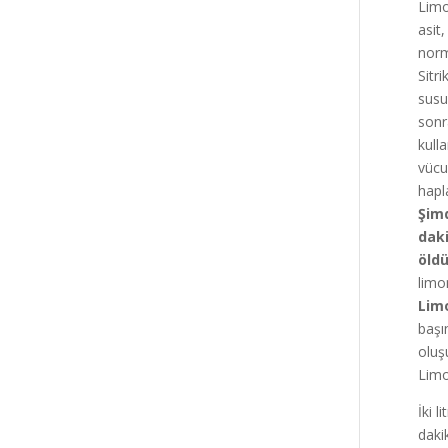
Limo
asit
norm
Sitr
susu
sonr
kull
vücu
hapl
Şimd
daki
öld
limo
Limo
başı
oluş
Limon
İki 
daki