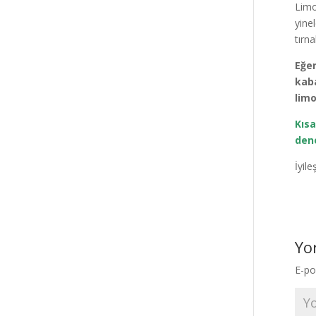
Limo
yine
tırn
Eğer
kaba
limo
Kısa
dene
İyil
Yo
E-po