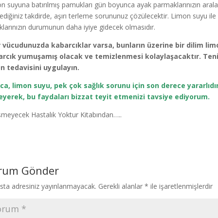
n suyuna batırılmış pamukları gün boyunca ayak parmaklarınızın aralar
lediğiniz takdirde, aşırı terleme sorununuz çözülecektir. Limon suyu ile s
aklarınızın durumunun daha iyiye gidecek olmasıdır.
 vücudunuzda kabarcıklar varsa, bunların üzerine bir dilim lim
rcık yumuşamış olacak ve temizlenmesi kolaylaşacaktır. Tenin
n tedavisini uygulayın.
ca, limon suyu, pek çok sağlık sorunu için son derece yararlı
yerek, bu faydaları bizzat teyit etmenizi tavsiye ediyorum.
eşmeyecek Hastalık Yoktur Kitabından…..
rum Gönder
sta adresiniz yayınlanmayacak.
Gerekli alanlar
*
ile işaretlenmişlerdir