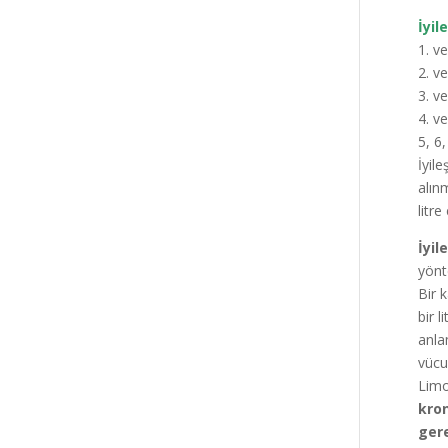
İyil
1. v
2. v
3. v
4. v
5, 6
İyil
alın
litr
İyil
yönt
Bir 
bir l
anla
vücu
Limo
kron
gere