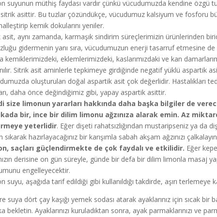
n suyunun müthiş faydası vardır çünkü vücudumuzda kendine özgü tuzl
, sitrik asittir. Bu tuzlar çözündükçe, vücudumuz kalsiyum ve fosforu
alleştirip kemik dokularını yeniler.
ik asit, aynı zamanda, karmaşık sindirim süreçlerimizin ürünlerinden biri
zluğu gidermenin yanı sıra, vücudumuzun enerji tasarruf etmesine de 
a kemiklerimizdeki, eklemlerimizdeki, kaslarımızdaki ve kan damarlarımız
anılır. Sitrik asit aminlerle tepkimeye girdiğinde negatif yüklü aspartik a
dumuzda oluşturulan doğal aspartik asit çok değerlidir. Hastalıkları teda
arı, daha önce değindiğimiz gibi, yapay aspartik asittir.
i size limonun yararları hakkında daha başka bilgiler de verec
kada bir, ince bir dilim limonu ağzınıza alarak emin. Az miktard
ürmeye
yeterlidir
. Eğer dişeti rahatsızlığından mustaripseniz ya da dişe
n sıkarak hazırlayacağınız bir karışımla sabah akşam ağzınızı çalkalayın
n, saçları güçlendirmekte de çok faydalı ve etkilidir.
Eğer kepek
nızın derisine on gün süreyle, günde bir defa bir dilim limonla masaj ya
umunu engelleyecektir.
 suyu, aşağıda tarif edildiği gibi kullanıldığı takdirde, aşırı terlemeye k
litre suya dört çay kaşığı yemek sodası atarak ayaklarınız için sıcak bir
ka bekletin. Ayaklarınızı kuruladıktan sonra, ayak parmaklarınızı ve parm