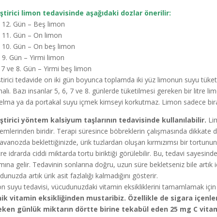
eştirici limon tedavisinde aşağıdaki dozlar önerilir:
e 12. Gün – Beş limon
e 11. Gün – On limon
e 10. Gün – On beş limon
e 9. Gün – Yirmi limon
, 7 ve 8. Gün – Yirmi beş limon
eştirici tedavide on iki gün boyunca toplamda iki yüz limonun suyu tüket
malı. Bazı insanlar 5, 6, 7 ve 8. günlerde tüketilmesi gereken bir litre 
e elma ya da portakal suyu içmek kimseyi korkutmaz. Limon sadece bira
eştirici yöntem kalsiyum taşlarının tedavisinde kullanılabilir.
Lim
emlerinden biridir. Terapi süresince böbreklerin çalışmasında dikkate değe
kavanozda beklettiğinizde, ürik tuzlardan oluşan kırmızımsı bir tortun
itre idrarda ciddi miktarda tortu biriktiği görülebilir. Bu, tedavi sayesi
mına gelir. Tedavinin sonlarına doğru, uzun süre bekletseniz bile artık i
dunuzda artık ürik asit fazlalığı kalmadığını gösterir.
n suyu tedavisi, vücudunuzdaki vitamin eksikliklerini tamamlamak için d
ik vitamin eksikliğinden mustaribiz. Özellikle de sigara içenl
ken günlük miktarın dörtte birine tekabül eden 25 mg C vitami