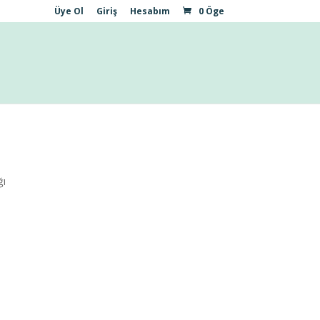
Üye Ol
Giriş
Hesabım
0 Öge
ğı