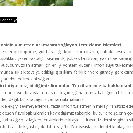
 asidin vücuttan atılmasını sağlayan temizleme işlemleri.
şlemler osteoporoz, gut hastalığı, kronik romatizma, safrakesesi ve böbr
sızlıklar, şeker hastalığı, şişmanlık, yüksek tansiyon, gastrit ve karaciğer 
i vücudumuzdan atmak için en iyi yöntem düzenli limon suyu tüketimid
munda sık sık tavsiye edildiği gibi iklimi farklı bir yere gitmeyi gerekt
çlar elde edilmesini sağlar.
n ihtiyacınız, bildiğimiz limondur. Tercihan ince kabuklu olanl
 limon suyu, havayla temas edip gün ışığına maruz kaldığında bileşimini 
den değil, kullanacağınız zaman sıkmalısınız.
likle ekşiyi sevmeyenlerde, fazla limon tüketmenin mideyi rahatsız edec
ekleşen fizyolojik işlemleri kavradığımız takdirde, bu tür endişelerin ç
, daha ağzımızdayken, enzimlerin etkisiyle tatlılaşır. Midemize giden sit
oklorik aside kıyasla çok daha zayıftır. Dolayısıyla, midemizi kaplayan