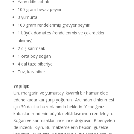
Yarım kilo kabak
100 gram beyaz peynir
3 yumurta
100 gram rendelenmiş gravyer peyniri
1 büyük domates (rendelenmiş ve çekirdekleri
alınmış)
2 diş sarımsak
1 orta boy soğan
4 dal taze biberiye
Tuz, karabiber
Yapılışı:
Un, margarin ve yumurtayı kıvamlı bir hamur elde
edene kadar karıştırıp yoğurun. Ardından dinlenmesi
için 30 dakika buzdolabında bekletin. Yıkadığınız
kabakları rendenin büyük delikli kısmında rendeleyin.
Soğan ve sarımsakları ince ince doğrayın. Biberiyeleri
de incecik kıyın. Bu malzemelerin hepsini güzelce