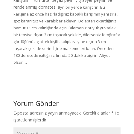
karıştırın. Yumurta, beyaz peynir, gravyer peyniri ve
rendelenmiş domatesi a
yrı bir yerde
karıştırın. Bu
karışıma az önce hazırladığınız kabaklı karışımın yanı sıra,
göz kararı tuz ve karabiber ekleyin. Dolaptan çıkardığınız
hamuru 1 cm kalınlığında açın. Dilerseniz büyük yuvarlak
bir tepsiye dışarı 3 cm taşacak şekilde, dilerseniz fotoğrafta
gördüğünüz gibi
tek kişilik kalıplara
yine dışına 3 cm
taşacak şekilde serin. İçine malzemeleri katın. Önceden
180 derecede ısıttığınız fırında 50 dakika pişirin. Afiyet
olsun…
Yorum Gönder
E-posta adresiniz yayınlanmayacak.
Gerekli alanlar
*
ile
işaretlenmişlerdir