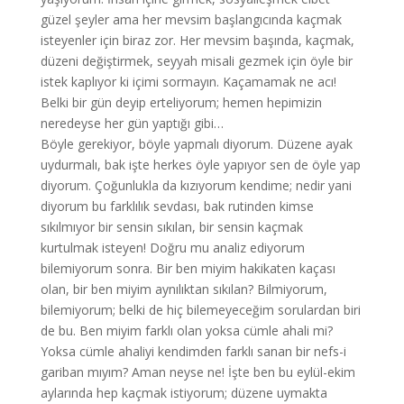
güzel şeyler ama her mevsim başlangıcında kaçmak
isteyenler için biraz zor. Her mevsim başında, kaçmak,
düzeni değiştirmek, seyyah misali gezmek için öyle bir
istek kaplıyor ki içimi sormayın. Kaçamamak ne acı!
Belki bir gün deyip erteliyorum; hemen hepimizin
neredeyse her gün yaptığı gibi…
Böyle gerekiyor, böyle yapmalı diyorum. Düzene ayak
uydurmalı, bak işte herkes öyle yapıyor sen de öyle yap
diyorum. Çoğunlukla da kızıyorum kendime; nedir yani
diyorum bu farklılık sevdası, bak rutinden kimse
sıkılmıyor bir sensin sıkılan, bir sensin kaçmak
kurtulmak isteyen! Doğru mu analiz ediyorum
bilemiyorum sonra. Bir ben miyim hakikaten kaçası
olan, bir ben miyim aynılıktan sıkılan? Bilmiyorum,
bilemiyorum; belki de hiç bilemeyeceğim sorulardan biri
de bu. Ben miyim farklı olan yoksa cümle ahali mi?
Yoksa cümle ahaliyi kendimden farklı sanan bir nefs-i
gariban mıyım? Aman neyse ne! İşte ben bu eylül-ekim
aylarında hep kaçmak istiyorum; düzene uymakta