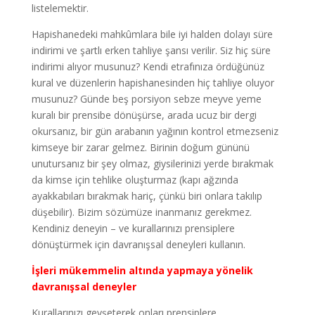
listelemektir.
Hapishanedeki mahkûmlara bile iyi halden dolayı süre
indirimi ve şartlı erken tahliye şansı verilir. Siz hiç süre
indirimi alıyor musunuz? Kendi etrafınıza ördüğünüz
kural ve düzenlerin hapishanesinden hiç tahliye oluyor
musunuz? Günde beş porsiyon sebze meyve yeme
kuralı bir prensibe dönüşürse, arada ucuz bir dergi
okursanız, bir gün arabanın yağının kontrol etmezseniz
kimseye bir zarar gelmez. Birinin doğum gününü
unutursanız bir şey olmaz, giysilerinizi yerde bırakmak
da kimse için tehlike oluşturmaz (kapı ağzında
ayakkabıları bırakmak hariç, çünkü biri onlara takılıp
düşebilir). Bizim sözümüze inanmanız gerekmez.
Kendiniz deneyin – ve kurallarınızı prensiplere
dönüştürmek için davranışsal deneyleri kullanın.
İşleri mükemmelin altında yapmaya yönelik
davranışsal deneyler
Kurallarınızı gevşeterek onları prensiplere