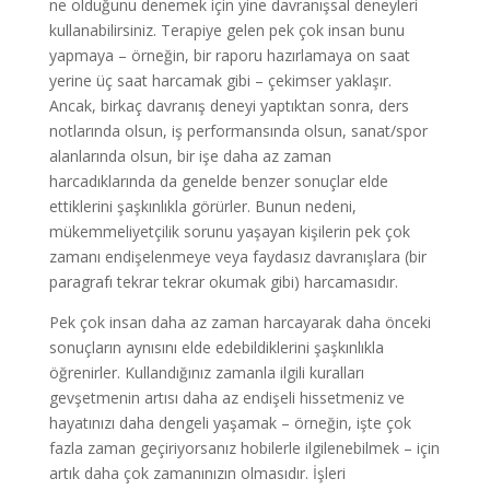
ne olduğunu denemek için yine davranışsal deneyleri
kullanabilirsiniz. Terapiye gelen pek çok insan bunu
yapmaya – örneğin, bir raporu hazırlamaya on saat
yerine üç saat harcamak gibi – çekimser yaklaşır.
Ancak, birkaç davranış deneyi yaptıktan sonra, ders
notlarında olsun, iş performansında olsun, sanat/spor
alanlarında olsun, bir işe daha az zaman
harcadıklarında da genelde benzer sonuçlar elde
ettiklerini şaşkınlıkla görürler. Bunun nedeni,
mükemmeliyetçilik sorunu yaşayan kişilerin pek çok
zamanı endişelenmeye veya faydasız davranışlara (bir
paragrafı tekrar tekrar okumak gibi) harcamasıdır.
Pek çok insan daha az zaman harcayarak daha önceki
sonuçların aynısını elde edebildiklerini şaşkınlıkla
öğrenirler. Kullandığınız zamanla ilgili kuralları
gevşetmenin artısı daha az endişeli hissetmeniz ve
hayatınızı daha dengeli yaşamak – örneğin, işte çok
fazla zaman geçiriyorsanız hobilerle ilgilenebilmek – için
artık daha çok zamanınızın olmasıdır. İşleri