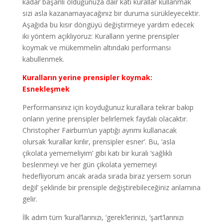
kadar başarılı olduğunuza dair katı kurallar kullanmak
sizi asla kazanamayacağınız bir duruma sürükleyecektir.
Aşağıda bu kısır döngüyü değiştirmeye yardım edecek
iki yöntem açıklıyoruz: Kuralların yerine prensipler
koymak ve mükemmelin altındaki performansı
kabullenmek.
Kuralların yerine prensipler koymak:
Esnekleşmek
Performansınız için koyduğunuz kurallara tekrar bakıp
onların yerine prensipler belirlemek faydalı olacaktır.
Christopher Fairburn’un yaptığı ayrımı kullanacak
olursak ‘kurallar kırılır, prensipler esner’. Bu, ‘asla
çikolata yememeliyim’ gibi katı bir kuralı ‘sağlıklı
beslenmeyi ve her gün çikolata yememeyi
hedefliyorum ancak arada sırada biraz yersem sorun
değil’ şeklinde bir prensiple değiştirebileceğiniz anlamına
gelir.
İlk adım tüm ‘kural’larınızı, ‘gerek’lerinizi, ‘şart’larınızı