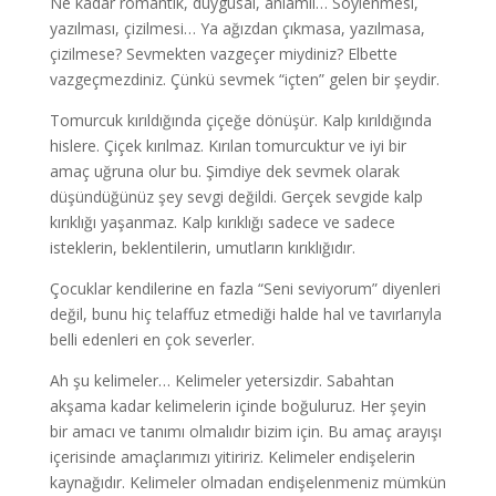
Ne kadar romantik, duygusal, anlamlı… Söylenmesi,
yazılması, çizilmesi… Ya ağızdan çıkmasa, yazılmasa,
çizilmese? Sevmekten vazgeçer miydiniz? Elbette
vazgeçmezdiniz. Çünkü sevmek “içten” gelen bir şeydir.
Tomurcuk kırıldığında çiçeğe dönüşür. Kalp kırıldığında
hislere. Çiçek kırılmaz. Kırılan tomurcuktur ve iyi bir
amaç uğruna olur bu. Şimdiye dek sevmek olarak
düşündüğünüz şey sevgi değildi. Gerçek sevgide kalp
kırıklığı yaşanmaz. Kalp kırıklığı sadece ve sadece
isteklerin, beklentilerin, umutların kırıklığıdır.
Çocuklar kendilerine en fazla “Seni seviyorum” diyenleri
değil, bunu hiç telaffuz etmediği halde hal ve tavırlarıyla
belli edenleri en çok severler.
Ah şu kelimeler… Kelimeler yetersizdir. Sabahtan
akşama kadar kelimelerin içinde boğuluruz. Her şeyin
bir amacı ve tanımı olmalıdır bizim için. Bu amaç arayışı
içerisinde amaçlarımızı yitiririz. Kelimeler endişelerin
kaynağıdır. Kelimeler olmadan endişelenmeniz mümkün