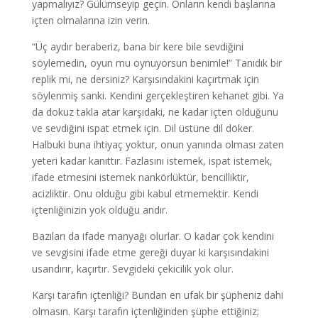
yapmalıyız? Gülümseyip geçin. Onların kendi başlarına
içten olmalarına izin verin.
“Üç aydır beraberiz, bana bir kere bile sevdiğini
söylemedin, oyun mu oynuyorsun benimle!” Tanıdık bir
replik mi, ne dersiniz? Karşısındakini kaçırtmak için
söylenmiş sanki. Kendini gerçekleştiren kehanet gibi. Ya
da dokuz takla atar karşıdaki, ne kadar içten olduğunu
ve sevdiğini ispat etmek için. Dil üstüne dil döker.
Halbuki buna ihtiyaç yoktur, onun yanında olması zaten
yeteri kadar kanıttır. Fazlasını istemek, ispat istemek,
ifade etmesini istemek nankörlüktür, bencilliktir,
acizliktir. Onu olduğu gibi kabul etmemektir. Kendi
içtenliğinizin yok olduğu andır.
Bazıları da ifade manyağı olurlar. O kadar çok kendini
ve sevgisini ifade etme gereği duyar ki karşısındakini
usandırır, kaçırtır. Sevgideki çekicilik yok olur.
Karşı tarafın içtenliği? Bundan en ufak bir şüpheniz dahi
olmasın. Karşı tarafın içtenliğinden şüphe ettiğiniz;