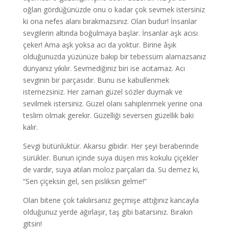
oğlan gördüğünüzde onu o kadar çok sevmek istersiniz
ki ona nefes alanı bırakmazsınız. Olan budur! İnsanlar
sevgilerin altında boğulmaya başlar. İnsanlar aşk acısı
çeker! Ama aşk yoksa acı da yoktur. Birine âşık
olduğunuzda yüzünüze bakıp bir tebessüm alamazsanız
dünyanız yıkılır. Sevmediğiniz biri ise acıtamaz. Acı
sevginin bir parçasıdır. Bunu ise kabullenmek
istemezsiniz. Her zaman güzel sözler duymak ve
sevilmek istersiniz. Güzel olanı sahiplenmek yerine ona
teslim olmak gerekir. Güzelliği seversen güzellik baki
kalır.
Sevgi bütünlüktür. Akarsu gibidir. Her şeyi beraberinde
sürükler. Bunun içinde suya düşen mis kokulu çiçekler
de vardır, suya atılan moloz parçaları da. Su demez ki,
“Sen çiçeksin gel, sen pisliksin gelme!”
Olan bitene çok takılırsanız geçmişe attığınız kancayla
olduğunuz yerde ağırlaşır, taş gibi batarsınız. Bırakın
gitsin!