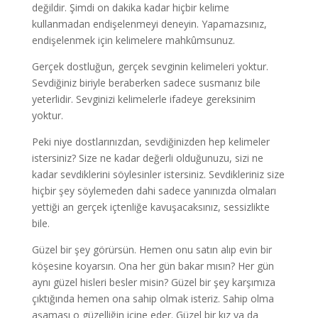
değildir. Şimdi on dakika kadar hiçbir kelime
kullanmadan endişelenmeyi deneyin. Yapamazsınız,
endişelenmek için kelimelere mahkûmsunuz.
Gerçek dostluğun, gerçek sevginin kelimeleri yoktur.
Sevdiğiniz biriyle beraberken sadece susmanız bile
yeterlidir. Sevginizi kelimelerle ifadeye gereksinim
yoktur.
Peki niye dostlarınızdan, sevdiğinizden hep kelimeler
istersiniz? Size ne kadar değerli olduğunuzu, sizi ne
kadar sevdiklerini söylesinler istersiniz. Sevdikleriniz size
hiçbir şey söylemeden dahi sadece yanınızda olmaları
yettiği an gerçek içtenliğe kavuşacaksınız, sessizlikte
bile.
Güzel bir şey görürsün. Hemen onu satın alıp evin bir
köşesine koyarsın. Ona her gün bakar mısın? Her gün
aynı güzel hisleri besler misin? Güzel bir şey karşımıza
çıktığında hemen ona sahip olmak isteriz. Sahip olma
aşaması o güzelliğin içine eder. Güzel bir kız ya da