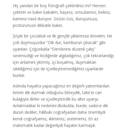
Hiç yandan bir boy fotoğrafı çektirdiniz mi? Hemen
çektirin ve bakın bakalım, başınız, omuzlarınız, beliniz,
karnınız nasıl duruyor. Sözün özü, duruşunuza,
postürünüze dikkatle bakın.
Şöyle bir çocukluk ve ilk gençlik yıllarımıza dönelim. Ne
çok duymuşuzdur “Dik dur, kamburun çıkacak” gibi
uyarıları. Çoğunlukla “Derslerine düzenli çalış”
sevimsizliği ve iticiliğinde algıladığımız, çok tekrarlandığı
için anlamını yitirmiş, içi boşalmış, duymaktan
sıkıldığımız için de içselleştiremediğimiz uyarılardır
bunlar.
Aslında hayatta yapacağımız en değerli yatırımlardan
birinin dik durmak olduğunu bilseydik, tabii ki can
kulağıyla dinler ve içselleştirirdik bu altın uyarıyı.
Anlatmadılar ki nedenini ilkokulda, lisede; sadece dik
durun dediler, hâlbuki coğrafyadan daha önemliydi
kendi coğrafyamız, iklimimiz, üretimimiz. En az
matematik kadar değerliydi hayatın karmaşık