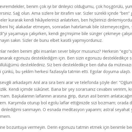
çevremdekiler, benim çok iyi bir dinleyici olduğumu, çok hoşgörülü, 
ersiniz. Sağ olun. Ama sizlere bir itirafım var. Sizler sürekli içinde “ben
eler kurarak kendi hikâyelerinizi anlatırken, ben hiçbirinizi dinlemiyor
 beni hiç alakadar etmeyen, sonradan hatırlamak bile istemeyeceğim, si
di”yi yaşamaya çalışırken, kendi geçmişime bile sünger çekmeye çalışır
mayın sakın. Sizler de bunu elbet kasıtlı yapmıyordunuz.
nlar neden benim gibi insanları sever biliyor musunuz? Herkesin “ego”
anarak egonuzu desteklediğim için. Ben sizin egonuzu destekledikçe 
llülüğümü desteklediniz. Siz beni destekledikçe ben daha da mütevazı
i çünkü, bu şeklim herkesi fazlasıyla tatmin etti. Egolar doyuma ulaştı.
sevgili arkadaşım Anıl ara sıra beni arar ve telefonda şöyle der: “Oğ
izlik. Kendi içimde sükûnet. Bana bir şey sorarsanız cevabını veririm, 
şmam. Başkalarının laflarının arasına girip, durun asıl benim anlatacağı
em. Karşımda oturup bol egolu laflar ettiğinizde sizi bozmam; orad
dinlediğimi sanmayın. O esnada meditasyon yaparım; astral seyahat ya
emem.
yine bozuntuya vermeyin. Derin egonuzu tatmin etmek için benimle bera