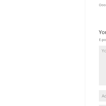
Oooo
Yo
E-po