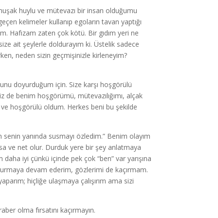
yumuşak huylu ve mütevazı bir insan olduğumu
” geçen kelimeler kullanıp egoların tavan yaptığı
dum. Hafızam zaten çok kötü. Bir gıdım yeri ne
ze ait şeylerle doldurayım ki. Üstelik sadece
ken, neden sizin geçmişinizle kirleneyim?
sunu doyurduğum için. Size karşı hoşgörülü
siz de benim hoşgörümü, mütevazılığımı, alçak
 ve hoşgörülü oldum. Herkes beni bu şekilde
lum senin yanında susmayı özledim.” Benim olayım
kısa ve net olur. Durduk yere bir şey anlatmaya
m daha iyi çünkü içinde pek çok “ben” var yarışına
a durmaya devam ederim, gözlerimi de kaçırmam.
parım; hiçliğe ulaşmaya çalışırım ama sizi
ber olma fırsatını kaçırmayın.