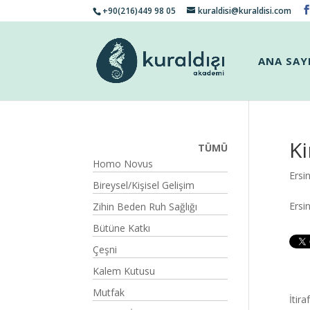
+90(216)449 98 05
kuraldisi@kuraldisi.com
ANA SAY
K
TÜMÜ
Homo Novus
Ersi
Bireysel/Kişisel Gelişim
Ersi
Zihin Beden Ruh Sağlığı
Bütüne Katkı
Çeşni
Kalem Kutusu
Mutfak
İtir