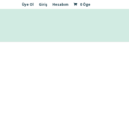
Üye Ol
Giriş
Hesabım
0 Öge