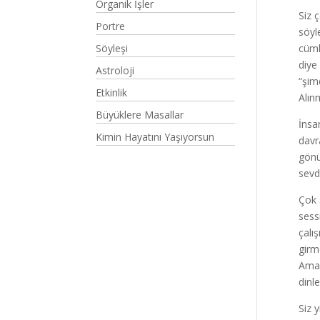
Organik İşler
Siz 
Portre
söyl
Söyleşi
cüml
diye
Astroloji
“şim
Etkinlik
Alın
Büyüklere Masallar
İnsa
Kimin Hayatını Yaşıyorsun
davr
gönü
sevd
Çok 
sess
çalı
girm
Ama 
dinl
Siz 