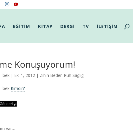
FA
EĞİTİM
KİTAP
DERGİ
TV
İLETİŞİM
ime Konuşuyorum!
n İpek
| Eki 1, 2012 |
Zihin Beden Ruh Sağlığı
n İpek
Kimdir?
afım var…