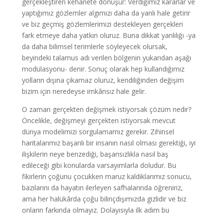
gerçekleştiren kehanete dönüşür: Verdiğimiz kararlar ve
yaptığımız gözlemler algımızı daha da yanlı hale getirir
ve biz geçmiş gözlemlerimizi destekleyen gerçekleri
fark etmeye daha yatkın oluruz. Buna dikkat yanlılığı -ya
da daha bilimsel terimlerle söyleyecek olursak,
beyindeki talamus adı verilen bölgenin yukarıdan aşağı
modülasyonu- denir. Sonuç olarak hep kullandığımız
yolların dışına çıkamaz oluruz, kendiliğinden değişim
bizim için neredeyse imkânsız hale gelir.
O zaman gerçekten değişmek istiyorsak çözüm nedir?
Öncelikle, değişmeyi gerçekten istiyorsak mevcut
dünya modelimizi sorgulamamız gerekir. Zihinsel
haritalarımız başarılı bir insanın nasıl olması gerektiği, iyi
ilişkilerin neye benzediği, başarısızlıkla nasıl baş
edileceği gibi konularda varsayımlarla doludur. Bu
fikirlerin çoğunu çocukken maruz kaldıklarımız sonucu,
bazılarını da hayatın ilerleyen safhalarında öğreniriz,
ama her halükârda çoğu bilinçdışımızda gizlidir ve biz
onların farkında olmayız. Dolayısıyla ilk adım bu