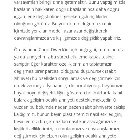
varsayımları bilinçli zihne getirmektir. Bunu yaptığımızda
bazılarının hakikaten doğru; bazılarınınsa daha doğru
içgörülerle değiştirilmesi gereken gülünç fikirler
olduğunu görürüz. Bu yolla kim olduğumuza dair
içimizde yer alan modeli azar azar değiştirerek
davranışlarımızda ve kişiliğimizde değişiklik yapabiliriz.
Öte yandan Carol Dweck’in açıkladığı gibi, tutumlarımız
ya da zihniyetimiz bu süreci etkileme kapasitesine
sahiptir: Eğer karakter özelliklerimizin tabiatımızın
değişmez birer parçası olduğunu düşünürsek (sabit
zihniyet) bu özellikleri sorgulamak ve değiştirmek için
emek vermeyiz. İyi haber şu ki nörobiyoloji, beynimizin
hayat boyu değişebildiğini gösteren bol miktarda kanıt
bularak gelişim odaklı zihniyeti desteklemektedir. O
yüzden bu bölümde neden bazen sabit zihniyette takılıp
kaldığımızı, bunun beyin plastisitemizi nasıl etkilediğini,
beyinlerimizi bu çıkmazdan nasıl kurtaracağımızı ve
kişilik özelliklerimizi, tutumlarımızı ve davranışlarımızı
değiştirmek için elzem olan gelişim odaklı zihniyete