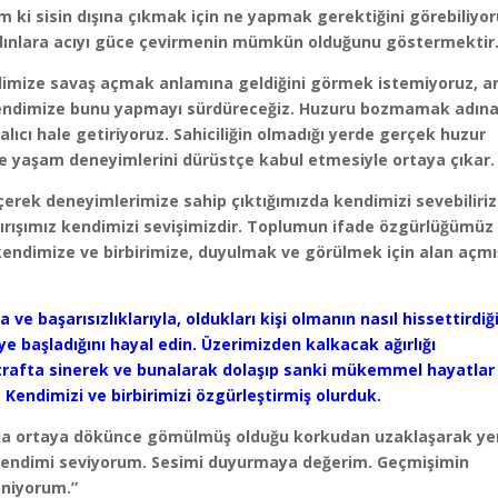
ki sisin dışına çıkmak için ne yapmak gerektiğini görebiliyo
ınlara acıyı güce çevirmenin mümkün olduğunu göstermektir
imize savaş açmak anlamına geldiğini görmek istemiyoruz, 
kendimize bunu yapmayı sürdüreceğiz. Huzuru bozmamak adın
alıcı hale getiriyoruz. Sahiciliğin olmadığı yerde gerçek huzur
 ve yaşam deneyimlerini dürüstçe kabul etmesiyle ortaya çıkar.
erek deneyimlerimize sahip çıktığımızda kendimizi sevebiliriz
ndırışımız kendimizi sevişimizdir. Toplumun ifade özgürlüğümüz
ndimize ve birbirimize, duyulmak ve görülmek için alan açmı
 ve başarısızlıklarıyla, oldukları kişi olmanın nasıl hissettirdiğ
eye başladığını hayal edin. Üzerimizden kalkacak ağırlığı
trafta sinerek ve bunalarak dolaşıp sanki mükemmel hayatlar
Kendimizi ve birbirimizi özgürleştirmiş olurduk.
ğıyla ortaya dökünce gömülmüş olduğu korkudan uzaklaşarak ye
 “Kendimi seviyorum. Sesimi duyurmaya değerim. Geçmişimin
eniyorum.”