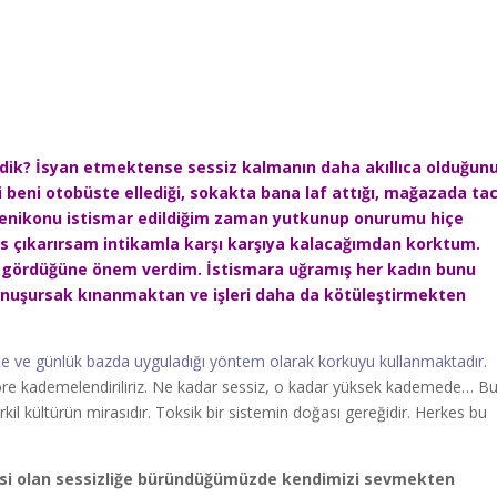
ndik? İsyan etmektense sessiz kalmanın daha akıllıca olduğun
eri beni otobüste ellediği, sokakta bana laf attığı, mağazada tac
 enikonu istismar edildiğim zaman yutkunup onurumu hiçe
s çıkarırsam intikamla karşı karşıya kalacağımdan korktum.
ıl gördüğüne önem verdim. İstismara uğramış her kadın bunu
 konuşursak kınanmaktan ve işleri daha da kötüleştirmekten
e ve günlük bazda uyguladığı yöntem olarak korkuyu kullanmaktadır.
öre kademelendiriliriz. Ne kadar sessiz, o kadar yüksek kademede… Bu
rkil kültürün mirasıdır. Toksik bir sistemin doğası gereğidir. Herkes bu
si olan sessizliğe büründüğümüzde kendimizi sevmekten