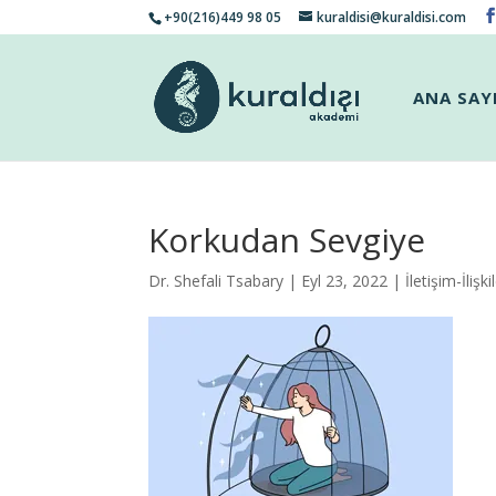
+90(216)449 98 05
kuraldisi@kuraldisi.com
ANA SAY
Korkudan Sevgiye
Dr. Shefali Tsabary
| Eyl 23, 2022 |
İletişim-İlişki