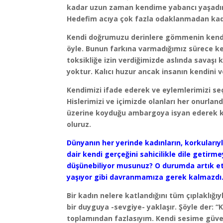
kadar uzun zaman kendime yabancı yaşadım 
Hedefim acıya çok fazla odaklanmadan kad
Kendi doğrumuzu derinlere gömmenin kend
öyle. Bunun farkına varmadığımız sürece 
toksikliğe izin verdiğimizde aslında savaşı k
yoktur. Kalıcı huzur ancak insanın kendini
Kendimizi ifade ederek ve eylemlerimizi seç
Hislerimizi ve içimizde olanları her onurla
üzerine koyduğu ambargoya isyan ederek ke
oluruz.
Dünyanın her yerinde kadınların, korkularıyla
dair kendi gerçeğini sahicilikle dile getirm
düşünebiliyor musunuz? O durumda artık e
yaşıyor gibi davranmamıza gerek kalmazdı. 
Bir kadın nelere katlandığını tüm çıplaklı
bir duyguya -sevgiye- yaklaşır. Şöyle der:
toplamından fazlasıyım. Kendi sesime güv