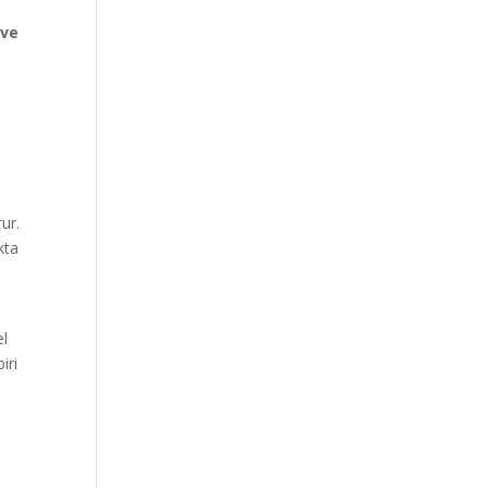
 ve
ur.
kta
el
iri