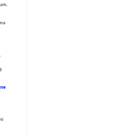
rum.
.
ama
a
.
ş
ine
ni