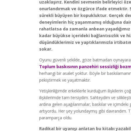
uzaklaşırız. Kendini sevmenin belirleyici ö
onurlandırmak ve özgürce ifade etmektir. Sa
sürekli büyüyen bir kopukluktur. Gerçek d
deneyimlerin hiç yaşanmamış olduğuna dair 
rahatlatsa da zamanla anbean yaşadığımız
kadar büyükse içerideki bağlantısızlık ve hi
düşündüklerimiz ve yaptıklarımızla irtibatı
sokar.
Oyunu güvenli şekilde, göze batmadan oynayara
Toplum baskısının panzehiri sessizliği boz
herhangi bir asalet yoktur. Böyle bir baskılamanın 
pekiştirmek ve yaşatmaktır.
Yetişkinliğimde erkeklerle kurduğum ilişkilerin ç
ilişkilerimde tam tersiydim. Sahteydim ve silikle
ardına gelen aşağılanmalar, baskılar ve içimdeki 
artıyordu. Her şey yolundaymış gibi davrandım. 
paramparça oldu.
Radikal bir uyanışı anlatan bu kitabı yazab