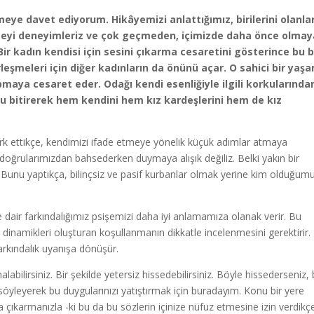
ye davet ediyorum. Hikâyemizi anlattığımız, birilerini olanla
şmeyi deneyimleriz ve çok geçmeden, içimizde daha önce olma
Bir kadın kendisi için sesini çıkarma cesaretini gösterince bu b
eşmeleri için diğer kadınların da önünü açar. O sahici bir yaş
pmaya cesaret eder. Odağı kendi esenliğiyle ilgili korkularında
u bitirerek hem kendini hem kız kardeşlerini hem de kız
fark ettikçe, kendimizi ifade etmeye yönelik küçük adımlar atmaya
, doğrularımızdan bahsederken duymaya alışık değiliz. Belki yakın bir
iz. Bunu yaptıkça, bilinçsiz ve pasif kurbanlar olmak yerine kim olduğum
dair farkındalığımız psişemizi daha iyi anlamamıza olanak verir. Bu
bu dinamikleri oluşturan koşullanmanın dikkatle incelenmesini gerektirir.
arkındalık uyanışa dönüşür.
labilirsiniz. Bir şekilde yetersiz hissedebilirsiniz. Böyle hissederseniz,
öyleyerek bu duygularınızı yatıştırmak için buradayım. Konu bir yere
a çıkarmanızla -ki bu da bu sözlerin içinize nüfuz etmesine izin verdikç