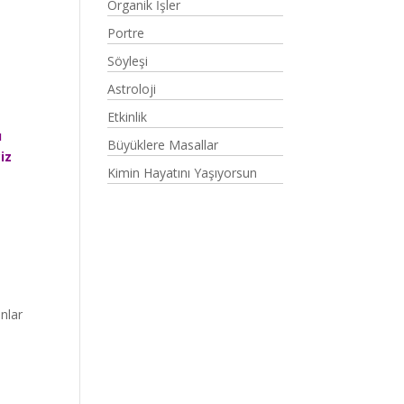
Organik İşler
Portre
Söyleşi
Astroloji
Etkinlik
u
Büyüklere Masallar
iz
Kimin Hayatını Yaşıyorsun
nlar