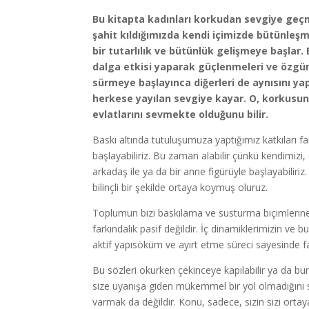
Bu kitapta kadınları korkudan sevgiye geçme
şahit kıldığımızda kendi içimizde bütünle
bir tutarlılık ve bütünlük gelişmeye başlar. 
dalga etkisi yaparak güçlenmeleri ve özgürl
sürmeye başlayınca diğerleri de aynısını ya
herkese yayılan sevgiye kayar. O, korkusun
evlatlarını sevmekte olduğunu bilir.
Baskı altında tutuluşumuza yaptığımız katkıları 
başlayabiliriz. Bu zaman alabilir çünkü kendimizi
arkadaş ile ya da bir anne figürüyle başlayabilir
bilinçli bir şekilde ortaya koymuş oluruz.
Toplumun bizi baskılama ve susturma biçimlerine 
farkındalık pasif değildir. İç dinamiklerimizin ve 
aktif yapısöküm ve ayırt etme süreci sayesinde f
Bu sözleri okurken çekinceye kapılabilir ya da buna
size uyanışa giden mükemmel bir yol olmadığını s
varmak da değildir. Konu, sadece, sizin sizi ortay