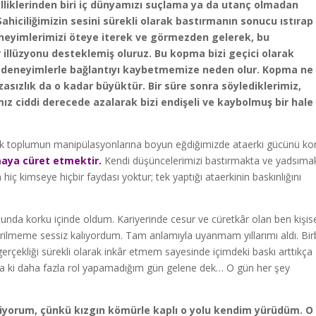
zelliklerinden biri iç dünyamızı suçlama ya da utanç olmadan
hiciliğimizin sesini sürekli olarak bastırmanın sonucu ıstırap
eneyimlerimizi öteye iterek ve görmezden gelerek, bu
illüzyonu desteklemiş oluruz. Bu kopma bizi geçici olarak
 deneyimlerle bağlantıyı kaybetmemize neden olur. Kopma ne
zasızlık da o kadar büyüktür. Bir süre sonra söylediklerimiz,
mız ciddi derecede azalarak bizi endişeli ve kaybolmuş bir hale
k toplumun manipülasyonlarına boyun eğdiğimizde ataerki gücünü kor
maya cüret etmektir.
Kendi düşüncelerimizi bastırmakta ve yadsıma
hiç kimseye hiçbir faydası yoktur; tek yaptığı ataerkinin baskınlığını
oğunda korku içinde oldum. Kariyerinde cesur ve cüretkâr olan ben kişis
ştirilmeme sessiz kalıyordum. Tam anlamıyla uyanmam yıllarımı aldı. Birb
gerçekliği sürekli olarak inkâr etmem sayesinde içimdeki baskı arttıkça
Ta ki daha fazla rol yapamadığım gün gelene dek… O gün her şey
iliyorum, çünkü kızgın kömürle kaplı o yolu kendim yürüdüm. O