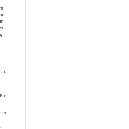
ra
yan
ir
am
n,
uzu
 Bu
 ben
e