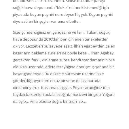
bulabilirseniz – 3 TL civarında. Kimse bu kadar parayı
soğuk hava deposunda ”bloke” ettirmek istemediği için
piyasada koyun peyniri neredeyse hiç yok. Koyun peyniri
diye satılan bir şeyler var ama elbette.
Size gönderdiğimiz en genç Ezine ve İzmir Tulum; soğuk
hava deposunda 2010’dan beri dinlenen tenekelerden
çıkıyor. Lezzetleri bu sayede eşsiz. İlhan Ağabey’den gelen
kaşarların bekleme süreleri de böyle keza… İlhan Ağabey
gerçekten farklı, dinlenme süresi kendi standartlarının bile
oldukça üzerinde, adeta tereyağına dönüşmüş şahane bir
kaşar gönderiyor. Bu eskitme süresinin üzerine bize
gönderdiği peynirleri en az bir sene de biz burada
dinlendiriyoruz. Kararına ulaşıyor. Peynir aradığınız tüm
faydalı bakterileri bulabileceğiniz mucizevî bir gıda. Yoğurt
da öyle… Ama elbette doğru bir ürün ise…