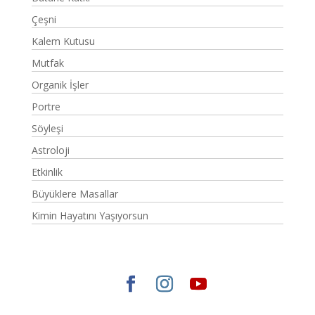
Çeşni
Kalem Kutusu
Mutfak
Organik İşler
Portre
Söyleşi
Astroloji
Etkinlik
Büyüklere Masallar
Kimin Hayatını Yaşıyorsun
Elegant Themes
tarafından tasarlandı. |
WordPress