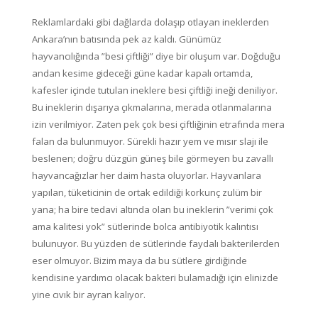
Reklamlardaki gibi dağlarda dolaşıp otlayan ineklerden
Ankara’nın batısında pek az kaldı. Günümüz
hayvancılığında ”besi çiftliği” diye bir oluşum var. Doğduğu
andan kesime gideceği güne kadar kapalı ortamda,
kafesler içinde tutulan ineklere besi çiftliği ineği deniliyor.
Bu ineklerin dışarıya çıkmalarına, merada otlanmalarına
izin verilmiyor. Zaten pek çok besi çiftliğinin etrafında mera
falan da bulunmuyor. Sürekli hazır yem ve mısır slajı ile
beslenen; doğru düzgün güneş bile görmeyen bu zavallı
hayvancağızlar her daim hasta oluyorlar. Hayvanlara
yapılan, tüketicinin de ortak edildiği korkunç zulüm bir
yana; ha bire tedavi altında olan bu ineklerin ”verimi çok
ama kalitesi yok” sütlerinde bolca antibiyotik kalıntısı
bulunuyor. Bu yüzden de sütlerinde faydalı bakterilerden
eser olmuyor. Bizim maya da bu sütlere girdiğinde
kendisine yardımcı olacak bakteri bulamadığı için elinizde
yine cıvık bir ayran kalıyor.