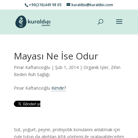
+90(216)449 98 05
kuraldisi@kuraldisi.com
Mayası Ne İse Odur
Pınar Kaftancıoğlu
| Şub 1, 2014 |
Organik İşler
,
Zihin
Beden Ruh Sağlığı
Pınar Kaftancıoğlu
Kimdir?
Süt, yoğurt, peynir, probiyotik konularını anlatmak için
öyle tutup da alıntıları APA yöntemi ile sıralayabileceğim