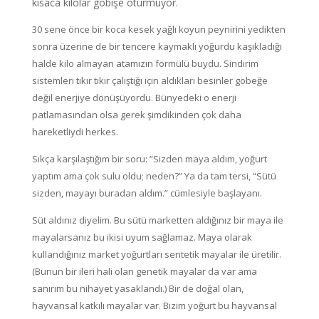
kısaca kilolar göbişe oturmuyor.
30 sene önce bir koca kesek yağlı koyun peynirini yedikten
sonra üzerine de bir tencere kaymaklı yoğurdu kaşıkladığı
halde kilo almayan atamızın formülü buydu. Sindirim
sistemleri tıkır tıkır çalıştığı için aldıkları besinler göbeğe
değil enerjiye dönüşüyordu. Bünyedeki o enerji
patlamasından olsa gerek şimdikinden çok daha
hareketliydi herkes.
Sıkça karşılaştığım bir soru: ”Sizden maya aldım, yoğurt
yaptım ama çok sulu oldu; neden?” Ya da tam tersi, “Sütü
sizden, mayayı buradan aldım.” cümlesiyle başlayanı.
Süt aldınız diyelim. Bu sütü marketten aldığınız bir maya ile
mayalarsanız bu ikisi uyum sağlamaz. Maya olarak
kullandığınız market yoğurtları sentetik mayalar ile üretilir.
(Bunun bir ileri hali olan genetik mayalar da var ama
sanırım bu nihayet yasaklandı.) Bir de doğal olan,
hayvansal katkılı mayalar var. Bizim yoğurt bu hayvansal