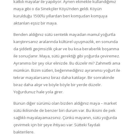
katkılı mayalar ile yapılıyor. Aynen ekmekte kullandığımız
maya gibi o da Sinekçiler Köyü’nden geldi. Köyün
kurulduğu 1500’lü yıllardan beri komşudan komşuya
aktarılan eşsiz bir maya.
Benden aldığınız sütü sentetik mayadan mamul yoğurtla
karıştırırsanız aralarında kültürel uyuşmazlık, en sonunda
da şiddetli geçimsizlik çıkar ve bu kısa beraberlik boşanma
ile sonuçlanır. Maya, sütü gerektiği gibi yoğurda çeviremez.
Ayranımsı bir şey olur elinizde. Bu düzelir mi? Zahmetli ama
mümkün. Bizim sütleri, beğenmediğiniz ayranımsı yoğurt ile
tekrar mayalarsanız biraz daha katılaşır. Bir sonrakinde
biraz daha alışır ve böyle böyle bir yerde düzelir.
Yoğurdunuz hale yola girer.
Bunun diğer sürümü olan bizden aldığınız maya – market
sütü ikilisinde de benzer biri durum var. Bu ikisini de pek
sağlıklı mayalayamazsınız. Çünkü mayanın, sütü yoğurda
çevirmek için bir şeye ihtiyacı var: Sütteki faydalı
bakterilere.