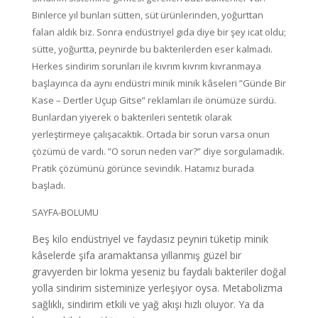
Binlerce yıl bunları sütten, süt ürünlerinden, yoğurttan
falan aldık biz. Sonra endüstriyel gıda diye bir şey icat oldu;
sütte, yoğurtta, peynirde bu bakterilerden eser kalmadı.
Herkes sindirim sorunları ile kıvrım kıvrım kıvranmaya
başlayınca da aynı endüstri minik minik kâseleri ”Günde Bir
Kase – Dertler Uçup Gitse” reklamları ile önümüze sürdü.
Bunlardan yiyerek o bakterileri sentetik olarak
yerleştirmeye çalışacaktık. Ortada bir sorun varsa onun
çözümü de vardı. ”O sorun neden var?” diye sorgulamadık.
Pratik çözümünü görünce sevindik. Hatamız burada
başladı.
SAYFA-BOLUMU
Beş kilo endüstriyel ve faydasız peyniri tüketip minik
kâselerde şifa aramaktansa yıllanmış güzel bir
gravyerden bir lokma yeseniz bu faydalı bakteriler doğal
yolla sindirim sisteminize yerleşiyor oysa. Metabolizma
sağlıklı, sindirim etkili ve yağ akışı hızlı oluyor. Ya da