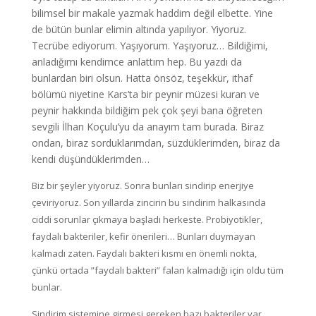
bilimsel bir makale yazmak haddim değil elbette. Yine
de bütün bunlar elimin altında yapılıyor. Yiyoruz.
Tecrübe ediyorum. Yaşıyorum. Yaşıyoruz… Bildiğimi,
anladığımı kendimce anlattım hep. Bu yazdı da
bunlardan biri olsun. Hatta önsöz, teşekkür, ithaf
bölümü niyetine Kars’ta bir peynir müzesi kuran ve
peynir hakkında bildiğim pek çok şeyi bana öğreten
sevgili İlhan Koçulu’yu da anayım tam burada. Biraz
ondan, biraz sorduklarımdan, süzdüklerimden, biraz da
kendi düşündüklerimden…
Biz bir şeyler yiyoruz. Sonra bunları sindirip enerjiye
çeviriyoruz. Son yıllarda zincirin bu sindirim halkasında
ciddi sorunlar çıkmaya başladı herkeste. Probiyotikler,
faydalı bakteriler, kefir önerileri… Bunları duymayan
kalmadı zaten. Faydalı bakteri kısmı en önemli nokta,
çünkü ortada ”faydalı bakteri” falan kalmadığı için oldu tüm
bunlar.
Sindirim sistemine girmesi gereken bazı bakteriler var.