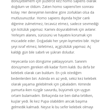
dönüşebilmem için yüzlerce kez homo sapiens olarak
doğdum ve öldüm. Zaten homo sapiens’ten sonrası
kolay. Her deneyimin kendine göre zorlukları olsa da
mutlusunuzdur. Homo sapiens dışında hiçbir canlı
diğerine zulmetmez, tecavüz etmez, sadece sevmediği
için kötülük yapmaz. Karnını doyurabilmek için avlanır.
Yerleşim alanını, sürüsünü ve hayatını korumak için
mücadele eder. Doğadaki her şeyin kıymetini bilir. Hiçbir
şeyi israf etmez, kirletmez, açgözlülük yapmaz. Aç
kaldığı gün bile sabırlı ve şükran doludur.
Heyecanla son döngüme yaklaşıyorum. Sanırım
dönüşmem gereken elli kadar form kaldı. Bu defa bir
kelebek olarak can buldum. En çok istediğim
bedenlerden biri. Aslında en az yedi, sekiz kez kelebek
olarak yaşama gelebilmek için çabaladım. Kiminde
yumurta iken rüzgâr savurdu, büyümek için uygun
ortam bulamadım. Birkaçında ise ben daha tırtılken,
kuşlar yedi. İki kez Pupa olabildim ancak başıma
gelmedik kalmadı. Neyse ki bu sefer kelebek olmayı