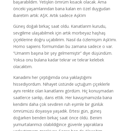
başarabildim. Yetişkin ömrüm kısacık olacak. Ama
önceki yaşamlarından bana kalan en özel duygudan
ibaretim artık: AŞK. Artık sadece Aşk’ım
Güneş doğalı birkaç saat oldu. Kanatlarım kurudu,
sevgilime ulaşabilmek için artık morbeyaz haşhaş
çiçeklerine doğru uçabilirim. Nasıl da özlemişim Aşk’ımı.
Homo sapiens formumdan bu zamana sadece o var.
“Umarım başına bir şey gelmemiştir” diye düşündüm.
Yoksa onu bulana kadar tekrar ve tekrar kelebek
olacaktım.
Kanadımı her çırptığımda ona yaklaştığımı
hissediyordum. Nihayet üstünde uçtuğum çiçeklerle
aynı renkte olan kanatlarını gördüm. Hiç konuşmadan
saatlerce sarılıp, dans ettik. Her kavuşmamızda bana
kendimi daha çok sevdiren ruh eşimle bir günlük
ömrümüzü doyasıya yaşadık. Ertesi gün, güneş
doğarken benden birkaç saat önce öldü. Benim
yumurtalarımızı olabildiğince güvenle yapraklara