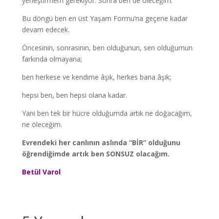
yerleştirmem gerekiyor. Sonra ben de öleceğim.
Bu döngü ben en üst Yaşam Formu’na geçene kadar
devam edecek.
Öncesinin, sonrasının, ben olduğunun, sen olduğumun
farkında olmayana;
ben herkese ve kendime âşık, herkes bana âşık;
hepsi ben, ben hepsi olana kadar.
Yani ben tek bir hücre olduğumda artık ne doğacağım,
ne öleceğim.
Evrendeki her canlının aslında “BİR” olduğunu
öğrendiğimde artık ben SONSUZ olacağım.
Betül Varol