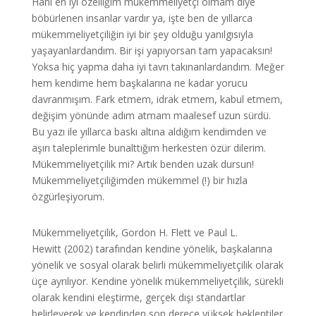
Hani en iyi özelliğim mükemmeliyetçi olmam diye
böbürlenen insanlar vardır ya, işte ben de yıllarca
mükemmeliyetçiliğin iyi bir şey olduğu yanılgısıyla
yaşayanlardandım. Bir işi yapıyorsan tam yapacaksın!
Yoksa hiç yapma daha iyi tavrı takınanlardandım. Meğer
hem kendime hem başkalarına ne kadar yorucu
davranmışım. Fark etmem, idrak etmem, kabul etmem,
değişim yönünde adım atmam maalesef uzun sürdü.
Bu yazı ile yıllarca baskı altına aldığım kendimden ve
aşırı taleplerimle bunalttığım herkesten özür dilerim.
Mükemmeliyetçilik mi? Artık benden uzak dursun!
Mükemmeliyetçiliğimden mükemmel (!) bir hızla
özgürleşiyorum.
Mükemmeliyetçilik, Gordon H. Flett ve Paul L.
Hewitt (2002) tarafından kendine yönelik, başkalarına
yönelik ve sosyal olarak belirli mükemmeliyetçilik olarak
üçe ayrılıyor. Kendine yönelik mükemmeliyetçilik, sürekli
olarak kendini eleştirme, gerçek dışı standartlar
belirleyerek ve kendinden son derece yüksek beklentiler