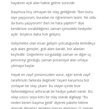
hayatının açık alan haline gelme sürecidir.
Başımıza hoş olmayan bir olay geldiğinde “Ben bunu
niye yaşıyorum, buradan ne öğrenmem lazım. Ne oldu
da bunu yaşıyorum? Ben ne hata yaptım?” diye
kendimize sorabildiğimiz zaman içimizdeki hediyeler
açılır. Böylece daha hızlı gelişiriz.
Gelişmekte olan insan gelişim yolculuğunda ilerledikçe
açık alanı genişler, gizli alanı daralır, kör alanları
keşfedilir. Değerlerini sorguladığı zaman ve diğer üç
pencereyi gördüğü zaman potansiyel alan ortaya
çıkmaya başlar.
Hayat en zayıf yönümüzden vurur, eğer kendi zayıf
tarafımızın farkında değilsek! Yaşam karşımıza bizi
zorlayan bir olay çıkarır. Bu olayın içinde bize
farkındalığımızı arttıracak bir hediye paketi vardır. Biz
olayı üzücü veya kötü bir olay olarak algılayıp “Bu
neden benim başıma geldi” diyerek pakete tekme
atarsak almamız gereken mesajı alamayız. O zaman