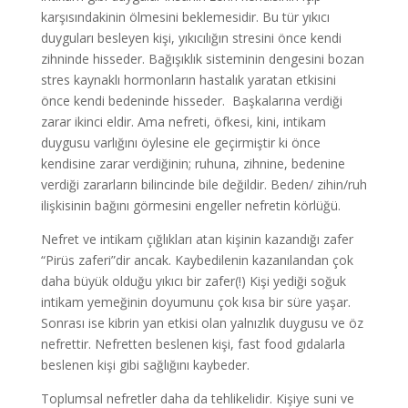
karşısındakinin ölmesini beklemesidir. Bu tür yıkıcı
duyguları besleyen kişi, yıkıcılığın stresini önce kendi
zihninde hisseder. Bağışıklık sisteminin dengesini bozan
stres kaynaklı hormonların hastalık yaratan etkisini
önce kendi bedeninde hisseder. Başkalarına verdiği
zarar ikinci eldir. Ama nefreti, öfkesi, kini, intikam
duygusu varlığını öylesine ele geçirmiştir ki önce
kendisine zarar verdiğinin; ruhuna, zihnine, bedenine
verdiği zararların bilincinde bile değildir. Beden/ zihin/ruh
ilişkisinin bağını görmesini engeller nefretin körlüğü.
Nefret ve intikam çığlıkları atan kişinin kazandığı zafer
“Pirüs zaferi”dir ancak. Kaybedilenin kazanılandan çok
daha büyük olduğu yıkıcı bir zafer(!) Kişi yediği soğuk
intikam yemeğinin doyumunu çok kısa bir süre yaşar.
Sonrası ise kibrin yan etkisi olan yalnızlık duygusu ve öz
nefrettir. Nefretten beslenen kişi, fast food gıdalarla
beslenen kişi gibi sağlığını kaybeder.
Toplumsal nefretler daha da tehlikelidir. Kişiye suni ve