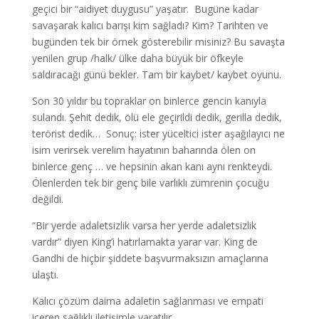
geçici bir “aidiyet duygusu” yaşatır. Bugüne kadar
savaşarak kalıcı barışı kim sağladı? Kim? Tarihten ve
bugünden tek bir örnek gösterebilir misiniz? Bu savaşta
yenilen grup /halk/ ülke daha büyük bir öfkeyle
saldıracağı günü bekler. Tam bir kaybet/ kaybet oyunu.
Son 30 yıldır bu topraklar on binlerce gencin kanıyla
sulandı. Şehit dedik, ölü ele geçirildi dedik, gerilla dedik,
terörist dedik… Sonuç: ister yüceltici ister aşağılayıcı ne
isim verirsek verelim hayatının baharında ölen on
binlerce genç … ve hepsinin akan kanı aynı renkteydi.
Ölenlerden tek bir genç bile varlıklı zümrenin çocuğu
değildi.
“Bir yerde adaletsizlik varsa her yerde adaletsizlik
vardır” diyen King’i hatırlamakta yarar var. King de
Gandhi de hiçbir şiddete başvurmaksızın amaçlarına
ulaştı.
Kalıcı çözüm daima adaletin sağlanması ve empati
içeren sağlıklı iletişimle yaratılır.