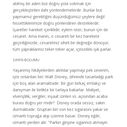
atılmış bir adım bizi doğru yola sokmak için
gerçekleştirilen ilahi yönlendirmelerdir. Bunlar bizi
yapmamız gerektiğini düşündüğümüz şeylere değil
hissettiklerimize doğru yönlendiren desteklerdir.
İşaretler hareket içeriklidir; eylem ister, bunun için de
cesaret. Ama inanın, o cesareti bir kez harekete
geçirdiğinizde, cesaretiniz sihirli bir değneğe dönüşür;
tüm yapraklarınız teker teker açar, içinizdeki ışık parlar.
SAYFA-BOLUMU
Yaşanmış hikâyelerden alıntılar yapmayı pek severim,
işte onlardan biri: Walt Disney, zihninde tasarladığı park
için boş alan aramaktadır. Bir gün birkaç emlakçi ve
danışman ile birlikte bir tarlaya bakarlar. Maliyet,
elverişlilik, vergiler, inşaat izinleri vs. açısından acaba
burası doğru yer midir? Disney orada sessiz, sakin
durmaktadır. Gruptan biri son kez sigarasını yakar ve
izmariti toprağa atıp üzerine basar. Disney eğilir,
izmariti yerden alır. “Parkın girişine sigarınızı atmayın