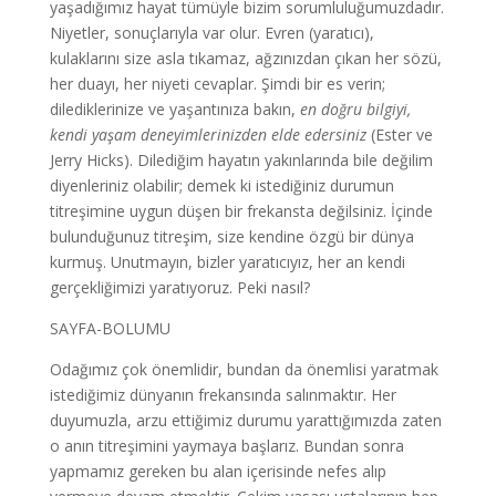
yaşadığımız hayat tümüyle bizim sorumluluğumuzdadır.
Niyetler, sonuçlarıyla var olur. Evren (yaratıcı),
kulaklarını size asla tıkamaz, ağzınızdan çıkan her sözü,
her duayı, her niyeti cevaplar. Şimdi bir es verin;
dilediklerinize ve yaşantınıza bakın,
en doğru bilgiyi,
kendi yaşam deneyimlerinizden elde edersiniz
(Ester ve
Jerry Hicks).
Dilediğim hayatın yakınlarında bile değilim
diyenleriniz olabilir; demek ki istediğiniz durumun
titreşimine uygun düşen bir frekansta değilsiniz. İçinde
bulunduğunuz titreşim, size kendine özgü bir dünya
kurmuş. Unutmayın, bizler yaratıcıyız, her an kendi
gerçekliğimizi yaratıyoruz. Peki nasıl?
SAYFA-BOLUMU
Odağımız çok önemlidir, bundan da önemlisi yaratmak
istediğimiz dünyanın frekansında salınmaktır. Her
duyumuzla, arzu ettiğimiz durumu yarattığımızda zaten
o anın titreşimini yaymaya başlarız. Bundan sonra
yapmamız gereken bu alan içerisinde nefes alıp