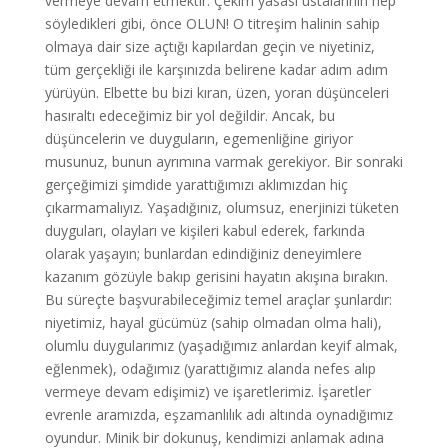
vermeye devam etmektir. Çekim yasası ustalarının hep
söyledikleri gibi, önce OLUN! O titreşim halinin sahip
olmaya dair size açtığı kapılardan geçin ve niyetiniz,
tüm gerçekliği ile karşınızda belirene kadar adım adım
yürüyün. Elbette bu bizi kıran, üzen, yoran düşünceleri
hasıraltı edeceğimiz bir yol değildir. Ancak, bu
düşüncelerin ve duyguların, egemenliğine giriyor
musunuz, bunun ayrımına varmak gerekiyor. Bir sonraki
gerçeğimizi şimdide yarattığımızı aklımızdan hiç
çıkarmamalıyız. Yaşadığınız, olumsuz, enerjinizi tüketen
duyguları, olayları ve kişileri kabul ederek, farkında
olarak yaşayın; bunlardan edindiğiniz deneyimlere
kazanım gözüyle bakıp gerisini hayatın akışına bırakın.
Bu süreçte başvurabileceğimiz temel araçlar şunlardır:
niyetimiz, hayal gücümüz (sahip olmadan olma hali),
olumlu duygularımız (yaşadığımız anlardan keyif almak,
eğlenmek), odağımız (yarattığımız alanda nefes alıp
vermeye devam edişimiz) ve işaretlerimiz. İşaretler
evrenle aramızda, eşzamanlılık adı altında oynadığımız
oyundur. Minik bir dokunuş, kendimizi anlamak adına