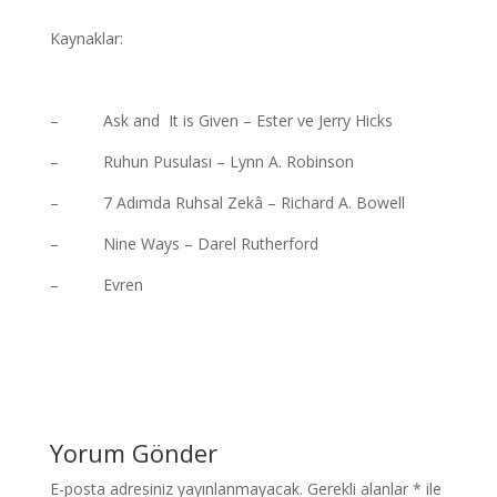
Kaynaklar:
– Ask and It is Given – Ester ve Jerry Hicks
– Ruhun Pusulası – Lynn A. Robinson
– 7 Adımda Ruhsal Zekâ – Richard A. Bowell
– Nine Ways – Darel Rutherford
– Evren
Yorum Gönder
E-posta adresiniz yayınlanmayacak.
Gerekli alanlar
*
ile