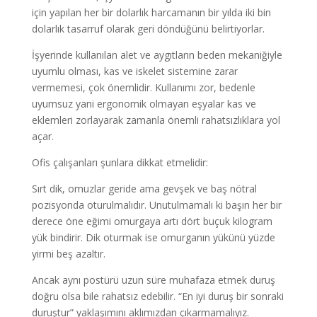
için yapılan her bir dolarlık harcamanın bir yılda iki bin
dolarlık tasarruf olarak geri döndüğünü belirtiyorlar.
İşyerinde kullanılan alet ve aygıtların beden mekaniğiyle
uyumlu olması, kas ve iskelet sistemine zarar
vermemesi, çok önemlidir. Kullanımı zor, bedenle
uyumsuz yani ergonomik olmayan eşyalar kas ve
eklemleri zorlayarak zamanla önemli rahatsızlıklara yol
açar.
Ofis çalışanları şunlara dikkat etmelidir:
Sırt dik, omuzlar geride ama gevşek ve baş nötral
pozisyonda oturulmalıdır. Unutulmamalı ki başın her bir
derece öne eğimi omurgaya artı dört buçuk kilogram
yük bindirir. Dik oturmak ise omurganın yükünü yüzde
yirmi beş azaltır.
Ancak aynı postürü uzun süre muhafaza etmek duruş
doğru olsa bile rahatsız edebilir. “En iyi duruş bir sonraki
duruştur” yaklaşımını aklımızdan çıkarmamalıyız.