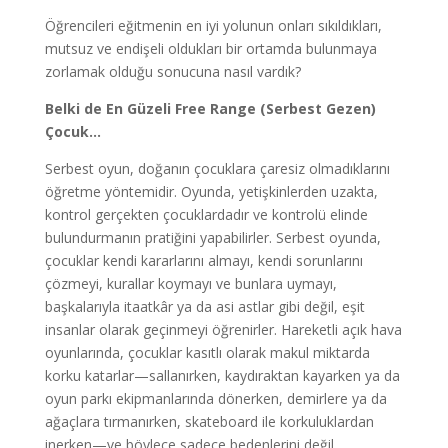
Öğrencileri eğitmenin en iyi yolunun onları sıkıldıkları,
mutsuz ve endişeli oldukları bir ortamda bulunmaya
zorlamak olduğu sonucuna nasıl vardık?
Belki de En Güzeli Free Range (Serbest Gezen)
Çocuk…
Serbest oyun, doğanın çocuklara çaresiz olmadıklarını
öğretme yöntemidir. Oyunda, yetişkinlerden uzakta,
kontrol gerçekten çocuklardadır ve kontrolü elinde
bulundurmanın pratiğini yapabilirler. Serbest oyunda,
çocuklar kendi kararlarını almayı, kendi sorunlarını
çözmeyi, kurallar koymayı ve bunlara uymayı,
başkalarıyla itaatkâr ya da asi astlar gibi değil, eşit
insanlar olarak geçinmeyi öğrenirler. Hareketli açık hava
oyunlarında, çocuklar kasıtlı olarak makul miktarda
korku katarlar—sallanırken, kaydıraktan kayarken ya da
oyun parkı ekipmanlarında dönerken, demirlere ya da
ağaçlara tırmanırken, skateboard ile korkuluklardan
inerken—ve böylece sadece bedenlerini değil,