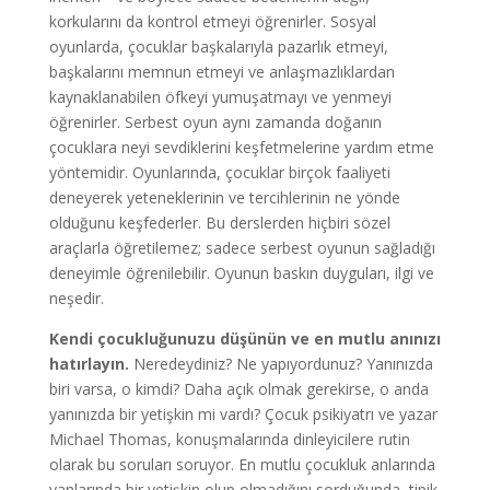
korkularını da kontrol etmeyi öğrenirler. Sosyal
oyunlarda, çocuklar başkalarıyla pazarlık etmeyi,
başkalarını memnun etmeyi ve anlaşmazlıklardan
kaynaklanabilen öfkeyi yumuşatmayı ve yenmeyi
öğrenirler. Serbest oyun aynı zamanda doğanın
çocuklara neyi sevdiklerini keşfetmelerine yardım etme
yöntemidir. Oyunlarında, çocuklar birçok faaliyeti
deneyerek yeteneklerinin ve tercihlerinin ne yönde
olduğunu keşfederler. Bu derslerden hiçbiri sözel
araçlarla öğretilemez; sadece serbest oyunun sağladığı
deneyimle öğrenilebilir. Oyunun baskın duyguları, ilgi ve
neşedir.
Kendi çocukluğunuzu düşünün ve en mutlu anınızı
hatırlayın.
Neredeydiniz? Ne yapıyordunuz? Yanınızda
biri varsa, o kimdi? Daha açık olmak gerekirse, o anda
yanınızda bir yetişkin mi vardı? Çocuk psikiyatrı ve yazar
Michael Thomas, konuşmalarında dinleyicilere rutin
olarak bu soruları soruyor. En mutlu çocukluk anlarında
yanlarında bir yetişkin olup olmadığını sorduğunda, tipik