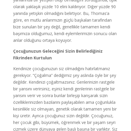
olarak yaklaşık yüzde 10 elini kaldırıyor. Diğer yüzde 90
yanında yetişkin olmadığını belirtiyor. Bu, Thomas’a
göre, en mutlu anlarımızın güçlü başkaları tarafından
bize sunulan bir şey değil, genellikle tamamen kendi
başımıza olduğumuz, kendi eylemlerimizin sonucu olan
anlar olduğunu ortaya koyuyor.
Çocuğunuzun Geleceğini Sizin Belirlediğiniz
Fikrinden Kurtulun
Kendinize çocuğunuzun siz olmadığını hatırlatmanız
gerekiyor. “Çoğalma” dediğimiz şey aslında öyle bir şey
değildir. Kendinizi çoğaltmazsınız. Genlerinizin rastgele
bir yarısını verirsiniz, eşiniz kendi genlerinin rastgele bir
yarısını verir ve sonra bunlar birleşip karışarak sizin
özelliklerinizden bazılarını paylaşabilen ama çoğunlukla
kesinlikle siz olmayan, genetik olarak tamamen yeni bir
kişi üretir. Ayrıca çocuğunuz sizin değildir. Çocuğunuz,
her çocuk gibi, büyümek, öğrenmek ve bir yaşam seyri
çizmek üzere dünyaya gelen başlı başına bir varlıktır. Siz