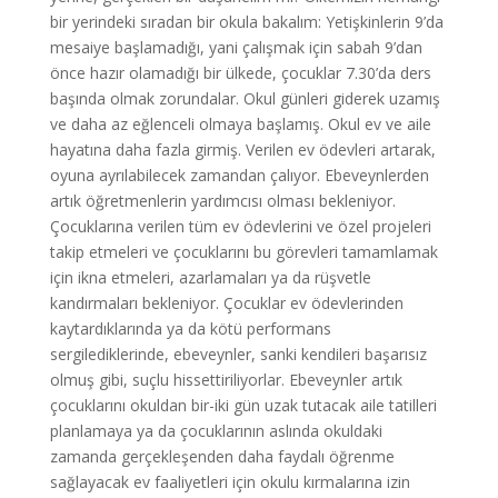
bir yerindeki sıradan bir okula bakalım: Yetişkinlerin 9’da
mesaiye başlamadığı, yani çalışmak için sabah 9’dan
önce hazır olamadığı bir ülkede, çocuklar 7.30’da ders
başında olmak zorundalar. Okul günleri giderek uzamış
ve daha az eğlenceli olmaya başlamış. Okul ev ve aile
hayatına daha fazla girmiş. Verilen ev ödevleri artarak,
oyuna ayrılabilecek zamandan çalıyor. Ebeveynlerden
artık öğretmenlerin yardımcısı olması bekleniyor.
Çocuklarına verilen tüm ev ödevlerini ve özel projeleri
takip etmeleri ve çocuklarını bu görevleri tamamlamak
için ikna etmeleri, azarlamaları ya da rüşvetle
kandırmaları bekleniyor. Çocuklar ev ödevlerinden
kaytardıklarında ya da kötü performans
sergilediklerinde, ebeveynler, sanki kendileri başarısız
olmuş gibi, suçlu hissettiriliyorlar. Ebeveynler artık
çocuklarını okuldan bir-iki gün uzak tutacak aile tatilleri
planlamaya ya da çocuklarının aslında okuldaki
zamanda gerçekleşenden daha faydalı öğrenme
sağlayacak ev faaliyetleri için okulu kırmalarına izin