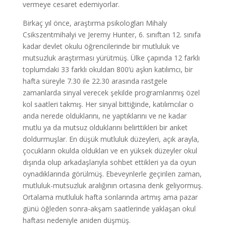
vermeye cesaret edemiyorlar.
Birkaç yıl önce, araştırma psikologları Mihaly
Csikszentmihalyi ve Jeremy Hunter, 6. sınıftan 12. sınıfa
kadar devlet okulu öğrencilerinde bir mutluluk ve
mutsuzluk araştırması yürütmüş. Ülke çapında 12 farklı
toplumdaki 33 farklı okuldan 800’ü aşkın katılımcı, bir
hafta süreyle 7.30 ile 22.30 arasında rastgele
zamanlarda sinyal verecek şekilde programlanmış özel
kol saatleri takmış. Her sinyal bittiğinde, katılımcılar o
anda nerede olduklarını, ne yaptıklarını ve ne kadar
mutlu ya da mutsuz olduklarını belirttikleri bir anket
doldurmuşlar. En düşük mutluluk düzeyleri, açık arayla,
çocukların okulda oldukları ve en yüksek düzeyler okul
dışında olup arkadaşlarıyla sohbet ettikleri ya da oyun
oynadıklarında görülmüş. Ebeveynlerle geçirilen zaman,
mutluluk-mutsuzluk aralığının ortasına denk geliyormuş.
Ortalama mutluluk hafta sonlarında artmış ama pazar
günü öğleden sonra-akşam saatlerinde yaklaşan okul
haftası nedeniyle aniden düşmüş.