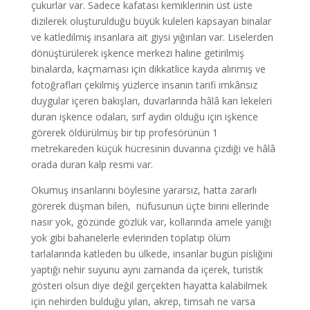
çukurlar var. Sadece kafatası kemiklerinin üst üste
dizilerek oluşturulduğu büyük kuleleri kapsayan binalar
ve katledilmiş insanlara ait giysi yığınları var. Liselerden
dönüştürülerek işkence merkezi haline getirilmiş
binalarda, kaçmaması için dikkatlice kayda alınmış ve
fotoğrafları çekilmiş yüzlerce insanın tarifi imkânsız
duygular içeren bakışları, duvarlarında hâlâ kan lekeleri
duran işkence odaları, sırf aydın olduğu için işkence
görerek öldürülmüş bir tıp profesörünün 1
metrekareden küçük hücresinin duvarına çizdiği ve hâlâ
orada duran kalp resmi var.
Okumuş insanlarını böylesine yararsız, hatta zararlı
görerek düşman bilen, nüfusunun üçte birini ellerinde
nasır yok, gözünde gözlük var, kollarında amele yanığı
yok gibi bahanelerle evlerinden toplatıp ölüm
tarlalarında katleden bu ülkede, insanlar bugün pisliğini
yaptığı nehir suyunu aynı zamanda da içerek, turistik
gösteri olsun diye değil gerçekten hayatta kalabilmek
için nehirden bulduğu yılan, akrep, timsah ne varsa