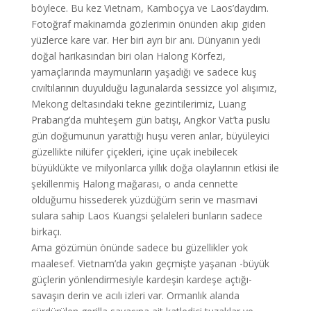
böylece. Bu kez Vietnam, Kamboçya ve Laos’daydım.
Fotoğraf makinamda gözlerimin önünden akıp giden
yüzlerce kare var. Her biri ayrı bir anı. Dünyanın yedi
doğal harikasından biri olan Halong Körfezi,
yamaçlarında maymunların yaşadığı ve sadece kuş
cıvıltılarının duyulduğu lagunalarda sessizce yol alışımız,
Mekong deltasındaki tekne gezintilerimiz, Luang
Prabang’da muhteşem gün batışı, Angkor Vat’ta puslu
gün doğumunun yarattığı huşu veren anlar, büyüleyici
güzellikte nilüfer çiçekleri, içine uçak inebilecek
büyüklükte ve milyonlarca yıllık doğa olaylarının etkisi ile
şekillenmiş Halong mağarası, o anda cennette
olduğumu hissederek yüzdüğüm serin ve masmavi
sulara sahip Laos Kuangsi şelaleleri bunların sadece
birkaçı.
Ama gözümün önünde sadece bu güzellikler yok
maalesef. Vietnam’da yakın geçmişte yaşanan -büyük
güçlerin yönlendirmesiyle kardeşin kardeşe açtığı-
savaşın derin ve acılı izleri var. Ormanlık alanda