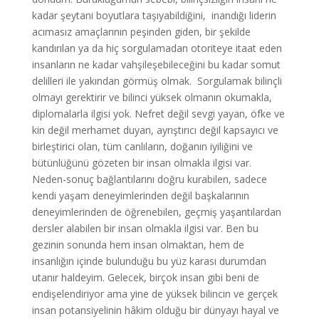
kadar şeytani boyutlara taşıyabildiğini, inandığı liderin
acımasız amaçlarının peşinden giden, bir şekilde
kandırılan ya da hiç sorgulamadan otoriteye itaat eden
insanların ne kadar vahşileşebileceğini bu kadar somut
delilleri ile yakından görmüş olmak. Sorgulamak bilinçli
olmayı gerektirir ve bilinci yüksek olmanın okumakla,
diplomalarla ilgisi yok. Nefret değil sevgi yayan, öfke ve
kin değil merhamet duyan, ayrıştırıcı değil kapsayıcı ve
birleştirici olan, tüm canlıların, doğanın iyiliğini ve
bütünlüğünü gözeten bir insan olmakla ilgisi var.
Neden-sonuç bağlantılarını doğru kurabilen, sadece
kendi yaşam deneyimlerinden değil başkalarının
deneyimlerinden de öğrenebilen, geçmiş yaşantılardan
dersler alabilen bir insan olmakla ilgisi var. Ben bu
gezinin sonunda hem insan olmaktan, hem de
insanlığın içinde bulunduğu bu yüz karası durumdan
utanır haldeyim. Gelecek, birçok insan gibi beni de
endişelendiriyor ama yine de yüksek bilincin ve gerçek
insan potansiyelinin hâkim olduğu bir dünyayı hayal ve