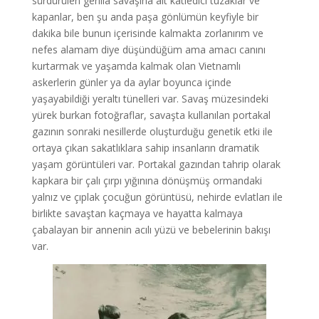
sürdürülen gerilla savaşına ait katledici tuzaklar ve
kapanlar, ben şu anda paşa gönlümün keyfiyle bir
dakika bile bunun içerisinde kalmakta zorlanırım ve
nefes alamam diye düşündüğüm ama amacı canını
kurtarmak ve yaşamda kalmak olan Vietnamlı
askerlerin günler ya da aylar boyunca içinde
yaşayabildiği yeraltı tünelleri var. Savaş müzesindeki
yürek burkan fotoğraflar, savaşta kullanılan portakal
gazının sonraki nesillerde oluşturduğu genetik etki ile
ortaya çıkan sakatlıklara sahip insanların dramatik
yaşam görüntüleri var. Portakal gazından tahrip olarak
kapkara bir çalı çırpı yığınına dönüşmüş ormandaki
yalnız ve çıplak çocuğun görüntüsü, nehirde evlatları ile
birlikte savaştan kaçmaya ve hayatta kalmaya
çabalayan bir annenin acılı yüzü ve bebelerinin bakışı
var.