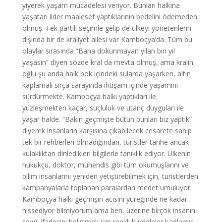
yiyerek yaşam mücadelesi veriyor. Bunları halkına
yaşatan lider maalesef yaptıklarının bedelini ödemeden
ölmüş. Tek partili seçimle gelip de ülkeyi yönetenlerin
dışında bir de kraliyet ailesi var Kamboçya’da. Tüm bu
olaylar sırasında “Bana dokunmayan yılan bin yıl
yaşasın” diyen sözde kral da mevta olmuş, ama kralın
oğlu şu anda halk bok içindeki sularda yaşarken, altın
kaplamalı sırça sarayında ihtişam içinde yaşamını
sürdürmekte. Kamboçya halkı yaptıkları ile
yüzleşmekten kaçar, suçluluk ve utanç duyguları ile
yaşar halde. “Bakın geçmişte bütün bunları biz yaptık”
diyerek insanların karşısına çıkabilecek cesarete sahip
tek bir rehberleri olmadığından, turistler tarihe ancak
kulaklıktan dinledikleri bilgilerle tanıklık ediyor. Ülkenin
hukukçu, doktor, mühendis gibi tüm okumuşlarını ve
bilim insanlarını yeniden yetiştirebilmek için, turistlerden
kampanyalarla toplanan paralardan medet umuluyor.
Kamboçya halkı geçmişin acısını yüreğinde ne kadar
hissediyor bilmiyorum ama ben, üzerine birçok insanın
sevgi ifadesini belirtmek için renkli kurdeleler bağlamış