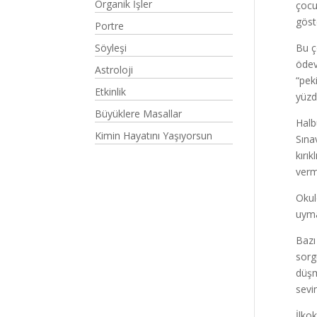
Organik İşler
çocu
göste
Portre
Söyleşi
Bu ç
ödev
Astroloji
“pek
Etkinlik
yüzd
Büyüklere Masallar
Halb
Kimin Hayatını Yaşıyorsun
Sına
kırı
verm
Okul
uyma
Bazı 
sorg
düşm
sevi
İlko