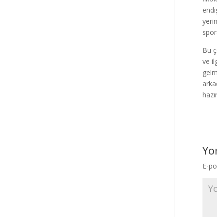
endi
yeri
spor
Bu ç
ve i
gelm
arka
hazı
Yo
E-po