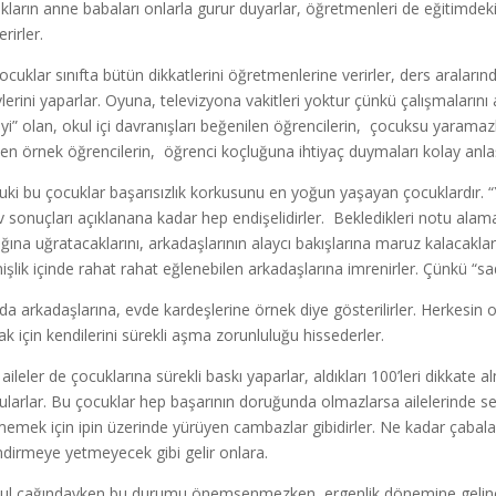
kların anne babaları onlarla gurur duyarlar, öğretmenleri de eğitimdeki
rirler.
ocuklar sınıfta bütün dikkatlerini öğretmenlerine verirler, ders aralarınd
lerini yaparlar. Oyuna, televizyona vakitleri yoktur çünkü çalışmalarını
iyi” olan, okul içi davranışları beğenilen öğrencilerin, çocuksu yaramazl
en örnek öğrencilerin, öğrenci koçluğuna ihtiyaç duymaları kolay anlaşı
uki bu çocuklar başarısızlık korkusunu en yoğun yaşayan çocuklardır. 
v sonuçları açıklanana kadar hep endişelidirler. Bekledikleri notu alam
klığına uğratacaklarını, arkadaşlarının alaycı bakışlarına maruz kalaca
işlik içinde rahat rahat eğlenebilen arkadaşlarına imrenirler. Çünkü “sade
da arkadaşlarına, evde kardeşlerine örnek diye gösterilirler. Herkesin o
k için kendilerini sürekli aşma zorunluluğu hissederler.
aileler de çocuklarına sürekli baskı yaparlar, aldıkları 100’leri dikkate 
ularlar. Bu çocuklar hep başarının doruğunda olmazlarsa ailelerinde se
emek için ipin üzerinde yürüyen cambazlar gibidirler. Ne kadar çabalar
ndirmeye yetmeyecek gibi gelir onlara.
kul çağındayken bu durumu önemsenmezken, ergenlik dönemine gelince, 