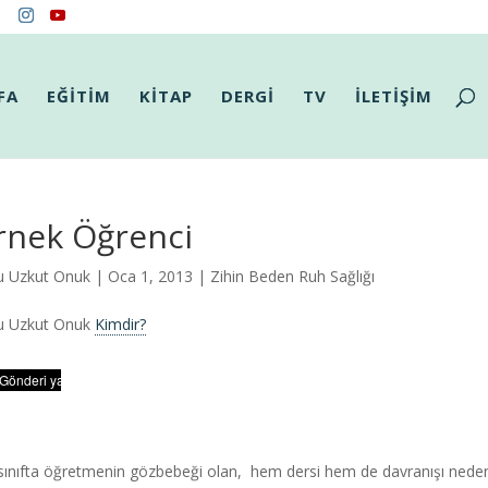
FA
EĞİTİM
KİTAP
DERGİ
TV
İLETİŞİM
rnek Öğrenci
u Uzkut Onuk
| Oca 1, 2013 |
Zihin Beden Ruh Sağlığı
u Uzkut Onuk
Kimdir?
sınıfta öğretmenin gözbebeği olan, hem dersi hem de davranışı nedeniyl