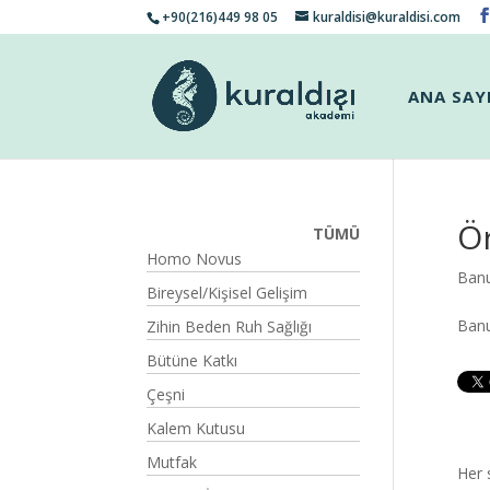
+90(216)449 98 05
kuraldisi@kuraldisi.com
ANA SAY
Ö
TÜMÜ
Homo Novus
Ban
Bireysel/Kişisel Gelişim
Ban
Zihin Beden Ruh Sağlığı
Bütüne Katkı
Çeşni
Kalem Kutusu
Mutfak
Her 