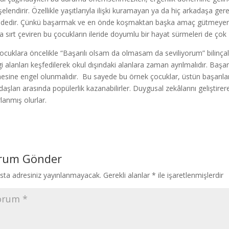
şelendirir. Özellikle yaşıtlarıyla ilişki kuramayan ya da hiç arkadaşa g
ndedir. Çünkü başarmak ve en önde koşmaktan başka amaç gütmeyen, her
a sırt çeviren bu çocukların ileride doyumlu bir hayat sürmeleri de çok 
ocuklara öncelikle “Başarılı olsam da olmasam da seviliyorum” bilinçaltı
lgi alanları keşfedilerek okul dışındaki alanlara zaman ayrılmalıdır. Başar
esine engel olunmalıdır. Bu sayede bu örnek çocuklar, üstün başarıla
daşları arasında popülerlik kazanabilirler. Duygusal zekâlarını geliştire
rlanmış olurlar.
rum Gönder
sta adresiniz yayınlanmayacak.
Gerekli alanlar
*
ile işaretlenmişlerdir