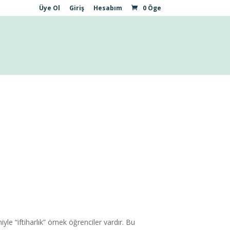
Üye Ol
Giriş
Hesabım
0 Öge
e “iftiharlık” örnek öğrenciler vardır. Bu