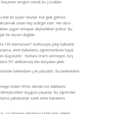
 başarının simgesi olarak bu çocukları
a bile bir şeyler okurlar. Eve gelir gelmez
 aksatmak onları hep tedirgin eder. Her dersi
ıkları uygun olmayan alışkanlıkları yoktur. Bu
lır bir durum değildir.
“Ya 100 alamazsam” korkusuyla yatıp kalkarlar.
azlarsa, anne babalarını, öğretmenlerini hayal
klarını düşünürler. Notlara önem vermeyen, boş
ce 95” aldıklarında bile dünyaları yıkılır.
nlardan beklentileri çok yüksektir. Bu beklentilere
almayıp neden 90’nın altında not aldıklarını
vilmeyecekleri duygusu yaşarlar. Bu öğrenciler
larsa çabalasınlar sanki anne babalarını
çocuklarının arkadaşsız kalmaları aileleri