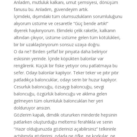
Anladım, mutluluk kalkanı, umut şemsiyesi, dönüşüm
fanusu bu. Anladım, güvendeyim artık.
İçimdeki, dışımdaki tüm olumsuzlukların sorumluluğunu
alıyorum üstüme ve cesaretle “Güç bende artık!”
diyerek haykırıyorum. Elimdeki çelik raketle, kalkanın
altından çıkıyor, üstüme üstüme gelen tüm kötülükleri,
bir bir uzaklaştırıyorum sonsuz uzaya doğru.
O da ne? Birden şeffaf bir pinyata daha beliriyor
eskisinin yerinde. İçinde köpükten balonlar var
rengârenk. Küçük bir fiske yetiyor onu patlatmaya bu
sefer. Odayı balonlar kaplıyor. Teker teker ve pıtır pıtır
patladıkça baloncuklar, odayı serin bir huzur kaplıyor.
Cesurluk baloncuğu, özsaygı baloncuğu, sevgi
baloncuğu, özgürlük baloncuğu ve aklıma gelen
gelmeyen tüm olumluluk baloncukları her yeri
dolduruyor ansızın.
Gözlerim kapalı, dimdik otururken minderde hepsinin
patlarken oluşturduğu meltemsi ferahlıkla ve senin
“Hazır olduğunuzda gözlerinizi açabilirsiniz” telkininle
açtığımda gözlerimi, odada ne öfke, ne korkular, ne