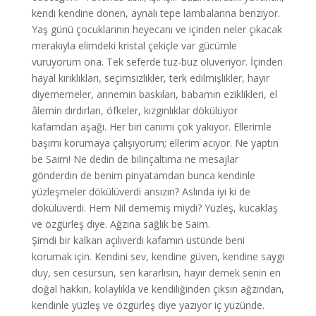
kendi kendine dönen, aynalı tepe lambalarına benziyor.
Yaş günü çocuklarının heyecanı ve içinden neler çıkacak
merakıyla elimdeki kristal çekiçle var gücümle
vuruyorum ona. Tek seferde tuz-buz oluveriyor. İçinden
hayal kırıklıkları, seçimsizlikler, terk edilmişlikler, hayır
diyememeler, annemin baskıları, babamın eziklikleri, el
âlemin dırdırları, öfkeler, kızgınlıklar dökülüyor
kafamdan aşağı. Her biri canımı çok yakıyor. Ellerimle
başımı korumaya çalışıyorum; ellerim acıyor. Ne yaptın
be Saim! Ne dedin de bilinçaltıma ne mesajlar
gönderdin de benim pinyatamdan bunca kendinle
yüzleşmeler dökülüverdi ansızın? Aslında iyi ki de
dökülüverdi. Hem Nil dememiş miydi? Yüzleş, kucaklaş
ve özgürleş diye. Ağzına sağlık be Saim.
Şimdi bir kalkan açılıverdi kafamın üstünde beni
korumak için. Kendini sev, kendine güven, kendine saygı
duy, sen cesursun, sen kararlısın, hayır demek senin en
doğal hakkın, kolaylıkla ve kendiliğinden çıksın ağzından,
kendinle yüzleş ve özgürleş diye yazıyor iç yüzünde.