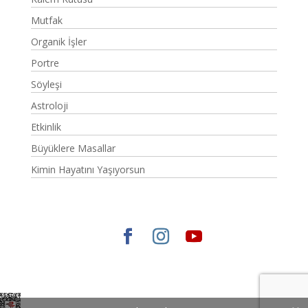
Mutfak
Organik İşler
Portre
Söyleşi
Astroloji
Etkinlik
Büyüklere Masallar
Kimin Hayatını Yaşıyorsun
Elegant Themes
tarafından tasarlandı. |
WordPress
gururla sunar.