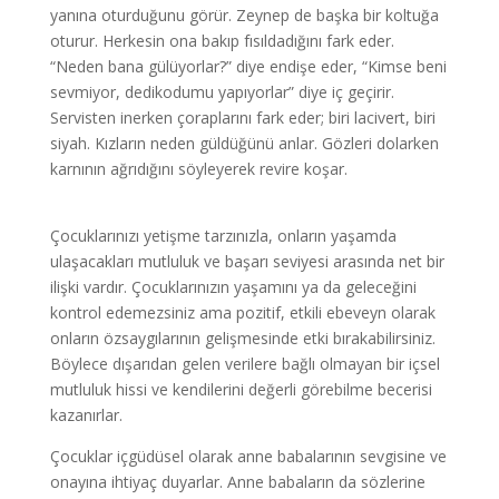
yanına oturduğunu görür. Zeynep de başka bir koltuğa
oturur. Herkesin ona bakıp fısıldadığını fark eder.
“Neden bana gülüyorlar?” diye endişe eder, “Kimse beni
sevmiyor, dedikodumu yapıyorlar” diye iç geçirir.
Servisten inerken çoraplarını fark eder; biri lacivert, biri
siyah. Kızların neden güldüğünü anlar. Gözleri dolarken
karnının ağrıdığını söyleyerek revire koşar.
Çocuklarınızı yetişme tarzınızla, onların yaşamda
ulaşacakları mutluluk ve başarı seviyesi arasında net bir
ilişki vardır. Çocuklarınızın yaşamını ya da geleceğini
kontrol edemezsiniz ama pozitif, etkili ebeveyn olarak
onların özsaygılarının gelişmesinde etki bırakabilirsiniz.
Böylece dışarıdan gelen verilere bağlı olmayan bir içsel
mutluluk hissi ve kendilerini değerli görebilme becerisi
kazanırlar.
Çocuklar içgüdüsel olarak anne babalarının sevgisine ve
onayına ihtiyaç duyarlar. Anne babaların da sözlerine