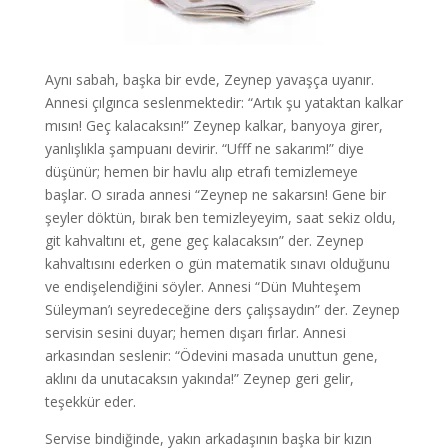
Aynı sabah, başka bir evde, Zeynep yavaşça uyanır.
Annesi çılgınca seslenmektedir: “Artık şu yataktan kalkar
mısın! Geç kalacaksın!” Zeynep kalkar, banyoya girer,
yanlışlıkla şampuanı devirir. “Ufff ne sakarım!” diye
düşünür; hemen bir havlu alıp etrafı temizlemeye
başlar. O sırada annesi “Zeynep ne sakarsın! Gene bir
şeyler döktün, bırak ben temizleyeyim, saat sekiz oldu,
git kahvaltını et, gene geç kalacaksın” der. Zeynep
kahvaltısını ederken o gün matematik sınavı olduğunu
ve endişelendiğini söyler. Annesi “Dün Muhteşem
Süleyman’ı seyredeceğine ders çalışsaydın” der. Zeynep
servisin sesini duyar; hemen dışarı fırlar. Annesi
arkasından seslenir: “Ödevini masada unuttun gene,
aklını da unutacaksın yakında!” Zeynep geri gelir,
teşekkür eder.
Servise bindiğinde, yakın arkadaşının başka bir kızın