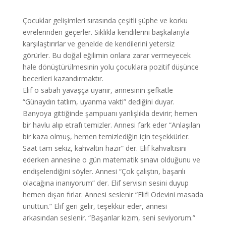
Çocuklar gelişimleri sırasında çeşitli şüphe ve korku
evrelerinden geçerler. Sıklıkla kendilerini başkalarıyla
karşılaştırırlar ve genelde de kendilerini yetersiz
görürler. Bu doğal eğilimin onlara zarar vermeyecek
hale dönüştürülmesinin yolu çocuklara pozitif düşünce
becerileri kazandırmaktır.
Elif o sabah yavaşça uyanır, annesinin şefkatle
“Günaydın tatlım, uyanma vakti” dediğini duyar.
Banyoya gittiğinde şampuanı yanlışlıkla devirir; hemen
bir havlu alıp etrafı temizler. Annesi fark eder “Anlaşılan
bir kaza olmuş, hemen temizlediğin için teşekkürler.
Saat tam sekiz, kahvaltın hazır” der. Elif kahvaltısını
ederken annesine o gün matematik sınavı olduğunu ve
endişelendiğini söyler. Annesi “Çok çalıştın, başarılı
olacağına inanıyorum” der. Elif servisin sesini duyup
hemen dışarı fırlar. Annesi seslenir “Elif! Ödevini masada
unuttun.” Elif geri gelir, teşekkür eder, annesi
arkasından seslenir. “Başarılar kızım, seni seviyorum.”