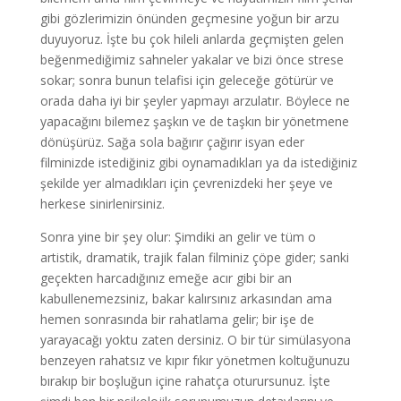
gibi gözlerimizin önünden geçmesine yoğun bir arzu
duyuyoruz. İşte bu çok hileli anlarda geçmişten gelen
beğenmediğimiz sahneler yakalar ve bizi önce strese
sokar; sonra bunun telafisi için geleceğe götürür ve
orada daha iyi bir şeyler yapmayı arzulatır. Böylece ne
yapacağını bilemez şaşkın ve de taşkın bir yönetmene
dönüşürüz. Sağa sola bağırır çağırır isyan eder
filminizde istediğiniz gibi oynamadıkları ya da istediğiniz
şekilde yer almadıkları için çevrenizdeki her şeye ve
herkese sinirlenirsiniz.
Sonra yine bir şey olur: Şimdiki an gelir ve tüm o
artistik, dramatik, trajik falan filminiz çöpe gider; sanki
geçekten harcadığınız emeğe acır gibi bir an
kabullenemezsiniz, bakar kalırsınız arkasından ama
hemen sonrasında bir rahatlama gelir; bir işe de
yarayacağı yoktu zaten dersiniz. O bir tür simülasyona
benzeyen rahatsız ve kıpır fıkır yönetmen koltuğunuzu
bırakıp bir boşluğun içine rahatça oturursunuz. İşte