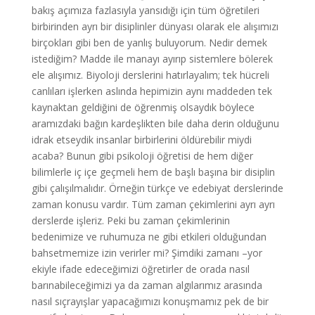
bakış açımıza fazlasıyla yansıdığı için tüm öğretileri
birbirinden ayrı bir disiplinler dünyası olarak ele alışımızı
birçokları gibi ben de yanlış buluyorum. Nedir demek
istediğim? Madde ile manayı ayırıp sistemlere bölerek
ele alışımız. Biyoloji derslerini hatırlayalım; tek hücreli
canlıları işlerken aslında hepimizin aynı maddeden tek
kaynaktan geldiğini de öğrenmiş olsaydık böylece
aramızdaki bağın kardeşlikten bile daha derin olduğunu
idrak etseydik insanlar birbirlerini öldürebilir miydi
acaba? Bunun gibi psikoloji öğretisi de hem diğer
bilimlerle iç içe geçmeli hem de başlı başına bir disiplin
gibi çalışılmalıdır. Örneğin türkçe ve edebiyat derslerinde
zaman konusu vardır. Tüm zaman çekimlerini ayrı ayrı
derslerde işleriz. Peki bu zaman çekimlerinin
bedenimize ve ruhumuza ne gibi etkileri olduğundan
bahsetmemize izin verirler mi? Şimdiki zamanı –yor
ekiyle ifade edeceğimizi öğretirler de orada nasıl
barınabileceğimizi ya da zaman algılarımız arasında
nasıl sıçrayışlar yapacağımızı konuşmamız pek de bir