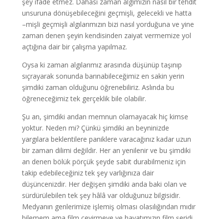
şey ifade etmez. Dahası zaman algımızın nasıl bir tehdit
unsuruna dönüşebileceğini geçmişli, gelecekli ve hatta
–mişli geçmişli algılarımızın bizi nasıl yorduğuna ve yine
zaman denen şeyin kendisinden zaiyat vermemize yol
açtığına dair bir çalışma yapılmaz.
Oysa ki zaman algılarımız arasında düşünüp taşınıp
sıçrayarak sonunda barınabileceğimiz en sakin yerin
şimdiki zaman olduğunu öğrenebiliriz. Aslında bu
öğreneceğimiz tek gerçeklik bile olabilir.
Şu an, şimdiki andan memnun olamayacak hiç kimse
yoktur. Neden mi? Çünkü şimdiki an beyninizde
yargılara beklentilere paniklere varacağınız kadar uzun
bir zaman dilimi değildir. Her an yenilenir ve bu şimdiki
an denen bölük pörçük şeyde sabit durabilmeniz için
takip edebileceğiniz tek şey varlığınıza dair
düşüncenizdir. Her değişen şimdiki anda baki olan ve
sürdürülebilen tek şey hâlâ var olduğunuz bilgisidir.
Medyanın genlerimize işlemiş olması olasılığından mıdır
bilemem ama film çevirmeye ve hayatımızın film şeridi