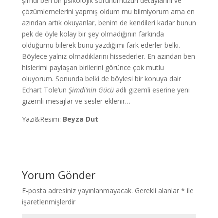
şimdi ben bir psikolojik sorunumuzun detaylarını ve
çözümlemelerini yapmış oldum mu bilmiyorum ama en
azından artık okuyanlar, benim de kendileri kadar bunun
pek de öyle kolay bir şey olmadığının farkında
olduğumu bilerek bunu yazdığımı fark ederler belki.
Böylece yalnız olmadıklarını hissederler. En azından ben
hislerimi paylaşan birilerini görünce çok mutlu
oluyorum. Sonunda belki de böylesi bir konuya dair
Echart Tole’un
Şimdi’nin Gücü
adlı gizemli eserine yeni
gizemli mesajlar ve sesler eklenir…
Yazı&Resim:
Beyza Dut
Yorum Gönder
E-posta adresiniz yayınlanmayacak.
Gerekli alanlar
*
ile
işaretlenmişlerdir