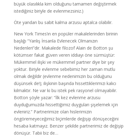
büyük olasılıkla kim olduğunu tamamen değiştirmek
istediğiniz biriyle de evlenmezsiniz.)
Öte yandan bu sabit kalma arzusu aptalca olabilir.
New York Times’ın en popüler makalelerinden birinin
başlığı “Yanlış İnsanla Evlenecek Olmanızın
Nedenleri”dir. Makalede filozof Alain de Botton şu
kötümser fakat güven veren iddiayı öne sürmüştür:
Mükemmel ilişki ve mükemmel partner diye bir şey
yoktur. Biriyle evlenme sebebimiz her zaman mutlu
olmak değildir (evlenme nedenimizin bu olduğunu
düşünsek de!); ilişkinin başında hissettiklerimizi kalıcı
kılmaktır. Ne var ki bu istek pek rasyonel olmayabilir.
Botton şöyle yazar: “İlk kez evlenme arzusu
duyduğumuzda hissettiğimiz duyguları şişelemek için
evleniriz.” Partnerimize olan hislerimizin
öngöremeyeceğimiz biçimlerde değişip dönüşeceğini
hesaba katmayız. Benzer şekilde partnerimiz de değişip
dönüşür. Tabii biz de…