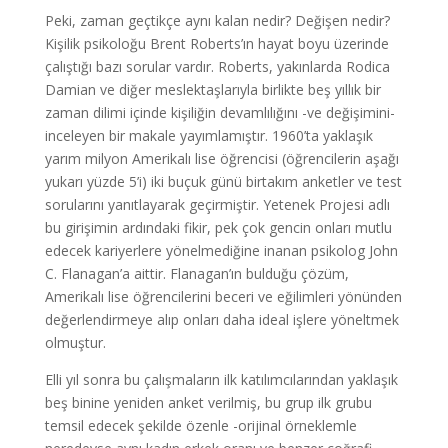
Peki, zaman geçtikçe aynı kalan nedir? Değişen nedir?
Kişilik psikoloğu Brent Roberts’ın hayat boyu üzerinde
çalıştığı bazı sorular vardır. Roberts, yakınlarda Rodica
Damian ve diğer meslektaşlarıyla birlikte beş yıllık bir
zaman dilimi içinde kişiliğin devamlılığını -ve değişimini-
inceleyen bir makale yayımlamıştır. 1960’ta yaklaşık
yarım milyon Amerikalı lise öğrencisi (öğrencilerin aşağı
yukarı yüzde 5’i) iki buçuk günü birtakım anketler ve test
sorularını yanıtlayarak geçirmiştir. Yetenek Projesi adlı
bu girişimin ardındaki fikir, pek çok gencin onları mutlu
edecek kariyerlere yönelmediğine inanan psikolog John
C. Flanagan’a aittir. Flanagan’ın bulduğu çözüm,
Amerikalı lise öğrencilerini beceri ve eğilimleri yönünden
değerlendirmeye alıp onları daha ideal işlere yöneltmek
olmuştur.
Elli yıl sonra bu çalışmaların ilk katılımcılarından yaklaşık
beş binine yeniden anket verilmiş, bu grup ilk grubu
temsil edecek şekilde özenle -orijinal örneklemle