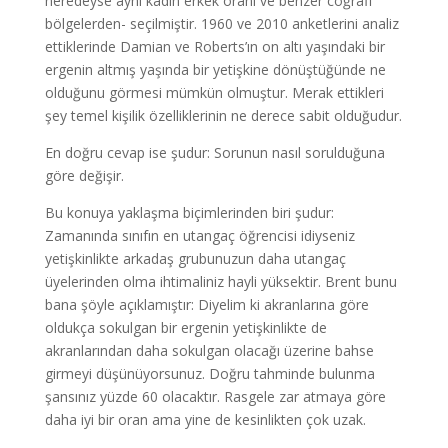
neredeyse aynı kadın erkek oranı ve benzer coğrafi
bölgelerden- seçilmiştir. 1960 ve 2010 anketlerini analiz
ettiklerinde Damian ve Roberts’ın on altı yaşındaki bir
ergenin altmış yaşında bir yetişkine dönüştüğünde ne
olduğunu görmesi mümkün olmuştur. Merak ettikleri
şey temel kişilik özelliklerinin ne derece sabit olduğudur.
En doğru cevap ise şudur: Sorunun nasıl sorulduğuna
göre değişir.
Bu konuya yaklaşma biçimlerinden biri şudur:
Zamanında sınıfın en utangaç öğrencisi idiyseniz
yetişkinlikte arkadaş grubunuzun daha utangaç
üyelerinden olma ihtimaliniz hayli yüksektir. Brent bunu
bana şöyle açıklamıştır: Diyelim ki akranlarına göre
oldukça sokulgan bir ergenin yetişkinlikte de
akranlarından daha sokulgan olacağı üzerine bahse
girmeyi düşünüyorsunuz. Doğru tahminde bulunma
şansınız yüzde 60 olacaktır. Rasgele zar atmaya göre
daha iyi bir oran ama yine de kesinlikten çok uzak.