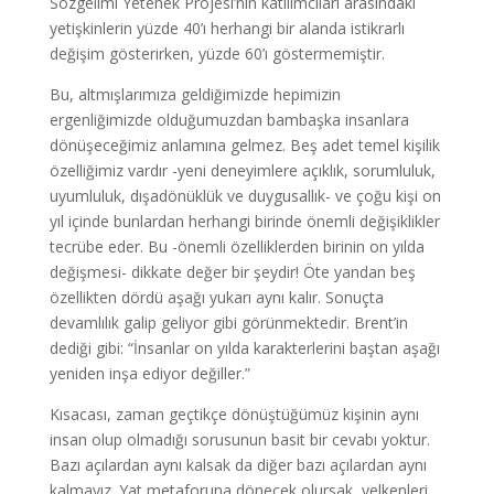
Sözgelimi Yetenek Projesi’nin katılımcıları arasındaki
yetişkinlerin yüzde 40’ı herhangi bir alanda istikrarlı
değişim gösterirken, yüzde 60’ı göstermemiştir.
Bu, altmışlarımıza geldiğimizde hepimizin
ergenliğimizde olduğumuzdan bambaşka insanlara
dönüşeceğimiz anlamına gelmez. Beş adet temel kişilik
özelliğimiz vardır -yeni deneyimlere açıklık, sorumluluk,
uyumluluk, dışadönüklük ve duygusallık- ve çoğu kişi on
yıl içinde bunlardan herhangi birinde önemli değişiklikler
tecrübe eder. Bu -önemli özelliklerden birinin on yılda
değişmesi- dikkate değer bir şeydir! Öte yandan beş
özellikten dördü aşağı yukarı aynı kalır. Sonuçta
devamlılık galip geliyor gibi görünmektedir. Brent’in
dediği gibi: “İnsanlar on yılda karakterlerini baştan aşağı
yeniden inşa ediyor değiller.”
Kısacası, zaman geçtikçe dönüştüğümüz kişinin aynı
insan olup olmadığı sorusunun basit bir cevabı yoktur.
Bazı açılardan aynı kalsak da diğer bazı açılardan aynı
kalmayız. Yat metaforuna dönecek olursak, yelkenleri