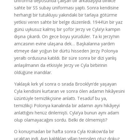
üniforma deposunda çalışan bir arkadaşıyla birlikte
sahte bir SS subay üniforması yaptı. Sonra kendisine
herhangi bir tutukluyu yakındaki bir tarlaya götürme
yetkisi veren sahte bir belge düzenledi. 1944’ün bir yaz
günü uykusuz kalmış bir şoför Jerzy ve Cyla’yı kampın
dışına çıkardı. On gece boyu yürüdüler. Ta ki Jerzy’nin
amcasının evine ulaşana dek… Başkalarına yardım
etmeye dair yoğun bir dürtü hisseden Jerzy Polonya
yeraltı ordusuna katıldı. Bir süre sonra bir dizi yanlış
anlaşılmanın da etkisiyle Jerzy ve Cyla birbirinin
öldüğüne inandılar.
Yaklaşık kırk yıl sonra o sırada Brooklyn’de yaşayan
Cyla kendisini kurtaran ve sonra ölen adamın hikâyesini
üzüntüyle temizlikçisine anlattı. Tesadüf bu ya,
temizlikçi Polonya kanalında bir adamın aynı hikâyeyi
anlattığını henüz dinlemişti. Cyla’ya bunun aynı adam
olup olamayacağını sordu. Belki de ölmemişti?
O konuşmadan bir hafta sonra Cyla Krakow’da bir
uçaktan indi. Ayrı kaldıkları yılları temsilen otuz dokuz