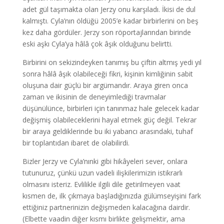
adet gül taşımakta olan Jerzy onu karşıladı. İkisi de dul
kalmıştı. Cyla’nın öldüğü 2005’e kadar birbirlerini on beş
kez daha gördüler. Jerzy son röportajlarından birinde
eski aşkı Cyla’ya hâlâ çok âşık olduğunu belirtti.
Birbirini on sekizindeyken tanımış bu çiftin altmış yedi yıl
sonra hâlâ âşık olabileceği fikri, kişinin kimliğinin sabit
oluşuna dair güçlü bir argümandır. Araya giren onca
zaman ve ikisinin de deneyimlediği travmalar
düşünülünce, birbirleri için tanınmaz hale gelecek kadar
değişmiş olabileceklerini hayal etmek güç değil. Tekrar
bir araya geldiklerinde bu iki yabancı arasındaki, tuhaf
bir toplantıdan ibaret de olabilirdi.
Bizler Jerzy ve Cyla’nınki gibi hikâyeleri sever, onlara
tutunuruz, çünkü uzun vadeli ilişkilerimizin istikrarlı
olmasını isteriz. Evlilikle ilgili dile getirilmeyen vaat
kısmen de, ilk çıkmaya başladığınızda gülümseyişini fark
ettiğiniz partnerinizin değişmeden kalacağına dairdir.
(Elbette vaadin diğer kısmı birlikte gelişmektir, ama