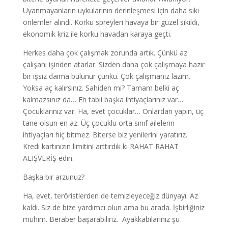
Uyanmayanların uykularının derinleşmesi için daha sıkı
önlemler alındı. Korku spreyleri havaya bir güzel sıkıldı,
ekonomik kriz ile korku havadan karaya geçti.
Herkes daha çok çalışmak zorunda artık. Çünkü az
çalışanı işinden atarlar. Sizden daha çok çalışmaya hazır
bir işsiz daima bulunur çünkü. Çok çalışmanız lazım.
Yoksa aç kalırsınız. Sahiden mi? Tamam belki aç
kalmazsınız da… Eh tabii başka ihtiyaçlarınız var…
Çocuklarınız var. Ha, evet çocuklar… Onlardan yapın, üç
tane olsun en az. Üç çocuklu orta sınıf ailelerin
ihtiyaçları hiç bitmez. Biterse biz yenilerini yaratırız.
Kredi kartınızın limitini arttırdık ki RAHAT RAHAT
ALIŞVERİŞ edin.
Başka bir arzunuz?
Ha, evet, teröristlerden de temizleyeceğiz dünyayı. Az
kaldı. Siz de bize yardımcı olun ama bu arada. İşbirliğiniz
mühim. Beraber başarabiliriz. Ayakkabılarınız şu