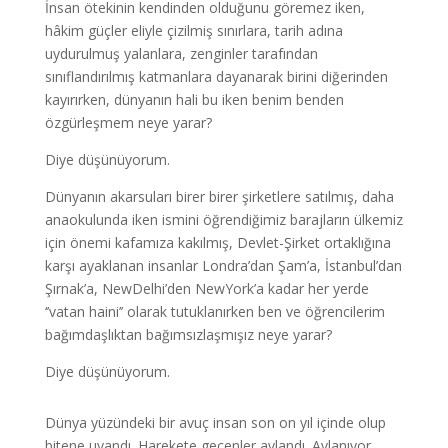
İnsan ötekinin kendinden olduğunu göremez iken,
hâkim güçler eliyle çizilmiş sınırlara, tarih adına
uydurulmuş yalanlara, zenginler tarafından
sınıflandırılmış katmanlara dayanarak birini diğerinden
kayırırken, dünyanın hali bu iken benim benden
özgürleşmem neye yarar?
Diye düşünüyorum.
Dünyanın akarsuları birer birer şirketlere satılmış, daha
anaokulunda iken ismini öğrendiğimiz barajların ülkemiz
için önemi kafamıza kakılmış, Devlet-Şirket ortaklığına
karşı ayaklanan insanlar Londra’dan Şam’a, İstanbul’dan
Şırnak’a, NewDelhi’den NewYork’a kadar her yerde
‘’vatan haini’’ olarak tutuklanırken ben ve öğrencilerim
bağımdaşlıktan bağımsızlaşmışız neye yarar?
Diye düşünüyorum.
Dünya yüzündeki bir avuç insan son on yıl içinde olup
bitene uyandı. Harekete geçenler avlandı. Avlanıyor.