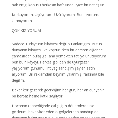
hak ettiği konusu herkesin kafasında iyice bir netleşsin.
Korkuyorum. Üşüyorum. Üzülüyorum. Bunalıyorum.
Utanıyorum.
ÇOK KIZIYORUM!
Sadece Türkiye’nin hikâyesi değil bu anlattığım. Bütün
dünyanın hikâyesi. Ve koştururken bir dersten diğerine,
çamaşırdan bulaşığa, ana yemekten tatlıya unutuyorum
ben bu hikâyeyi. Herkes gibi ben de uyurgezer
yaşıyorum günümü. İhtiyaç sandığım şeyleri satın
alıyorum. Bir reklamdan beynim yıkanmış, farkında bile
değilim.
Bakar kör gezerek geçirdiğim her gün, her an dünyanın
bu berbat haline katkı sağlıyor.
Hocamın rehberliğinde çalıştığım dönemlerde ise
gözlerimi bakar-kör eden o gölgelerden arındırıp da
dünyanın halini görür olduğumda neden yoga yaptığımı