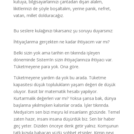
kutuya, bilgisayarlarınızı çantadan dışarı alalım,
likitlerinizi de şöyle boşaltalım, yerine panik, nefret,
vatan, millet dolduracağız.
Bu seslere kulağınızı tıkarsanız şu soruyu duyarsınız:
İhtiyaçlarıma gerçekten ne kadar ihtiyacım var mı?
Belki sizin yok ama tarihin en tıkırında işleyen
döneminde Sistem’in sizin ihtiyaçlarınıza ihtiyacı var.
Tüketmeyene para yok. Ona göre.
Tüketmeyene yardım da yok bu arada. Tüketme
kapasitesi düşük toplulukların yaşam değeri de düşük
oluyor. Basit bir matematik hesabı yapılıyor.
Kurtarmalık değerleri var mı? Yoksa şansa bak, dünya
başlarına yıkılmışken kalsınlar orada. İşler tıkırında.
Medya’cım sen bizi meşru kıl insanların gözünde. Temel
zaten hazır, insanı insana düşürdük biz. Sen bir haber
geç yeter. Diziden önceye denk getir yalnız. Komşunun
tatlı kızıyla babacan yüzlü sohbet etsinler. Kimin neyi