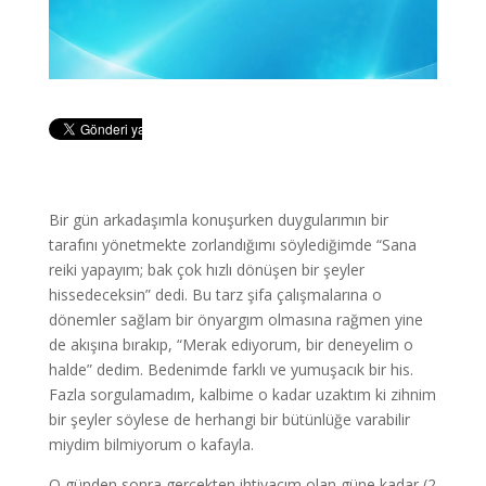
Bir gün arkadaşımla konuşurken duygularımın bir
tarafını yönetmekte zorlandığımı söylediğimde “Sana
reiki yapayım; bak çok hızlı dönüşen bir şeyler
hissedeceksin” dedi. Bu tarz şifa çalışmalarına o
dönemler sağlam bir önyargım olmasına rağmen yine
de akışına bırakıp, “Merak ediyorum, bir deneyelim o
halde” dedim. Bedenimde farklı ve yumuşacık bir his.
Fazla sorgulamadım, kalbime o kadar uzaktım ki zihnim
bir şeyler söylese de herhangi bir bütünlüğe varabilir
miydim bilmiyorum o kafayla.
O günden sonra gerçekten ihtiyacım olan güne kadar (2