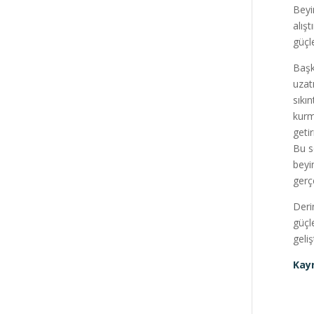
Beyi
alış
güçl
Başk
uzat
sıkı
kurm
geti
Bu so
beyi
gerçe
Deri
güçl
geli
Kayn