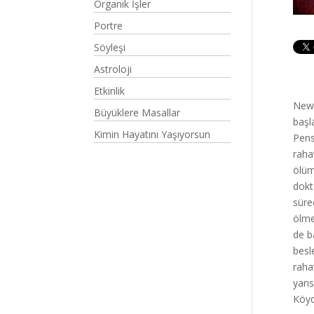
Organik İşler
Portre
Söyleşi
Astroloji
Etkinlik
New 
Büyüklere Masallar
başl
Kimin Hayatını Yaşıyorsun
Pens
raha
ölüm
dokt
süre
ölme
de b
besl
raha
yarı
Köyd