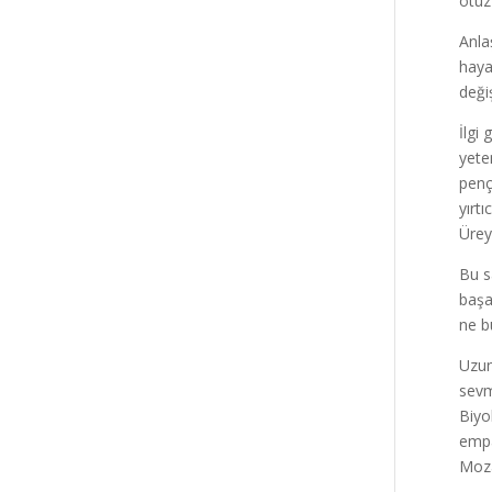
otuz 
Anla
haya
deği
İlgi
yete
pençe
yırt
Ürey
Bu s
başa
ne b
Uzun
sevm
Biyo
empa
Moza