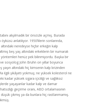
kitabını alışılmadık bir önsözle açmış. Burada
öyküsü anlatılıyor. 1950’lilerin sonlarında,
altındaki neredeyse hiçbir erkeğin kalp
altmış beş yaş altındaki erkeklerin bir numaralı
avi yöntemleri henüz pek bilinmiyordu. Başka bir
 ve sosyolog John Bruhn on yıllar boyunca
eş yaşın altındaki hiç kimsenin kalp krizinden
yla ilgili şikâyeti yokmuş; ne yüksek kolesterol ne
ki kadar yüksek sigara içiciliği ve sağlıksız
ylerde yaşayanlar kadar kalp ve damar
ahatsızlığı geçirme oranı, ABD ortalamasının
ha düşük çıkmış ya da bunlara hiç rastlanmamış.
ükmüş.