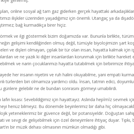
ikiye gerilemiş.
şılan, online sosyal ağ tam gaz giderken gerçek hayattaki arkadaşlıklar v
tımızı ilişkiler üzerinden yaşadığımız için önemli. Utangaç ya da dışad
ştirmez; bağ kurmadıkça birer hiçiz.
 görmek ve ilgi göstermek bizim doğamızda var. Bununla birlikte, türümüz
neğin gelişimi kendiliğinden olmuş değil, tümüyle biyolojimizin şart k
leri ve dişleri olmayan, çıplak bir tür olan insan, hayatta kalmak için iş
ıcılardan ve ne yazık ki diğer insanlardan korunmak için birlikte harek
ebilmek ve narin çocuklarımızı hayatta tutabilmek için birbirimize ihti
ayede her insanın niyetini ve ruh halini okuyabilme, yani empati kurma 
rılı türlerden biri olmamıza yardımcı oldu. İnsan, tatmin edici, doyumlu
u günlere gelebilir ne de bundan sonrasını görmeyi umabilirdi.
 lafın kısası: Sevebildiğimiz için hayattayız. Aslında hepİmİz sevmek
eyi henüz bilmeyiz. Bu dönemde beyinlerimiz bir daha hiç olmayacakları 
lojik yeteneklerimiz bir güvence değil, bir potansiyeldir. Doğuştan sah
ti ve sevgi de gelişebilmek için özel deneyimlere ihtiyaç duyar. Tıpkı, 
rt’ın bir müzik dehası olmasının mümkün olmadığı gibi.