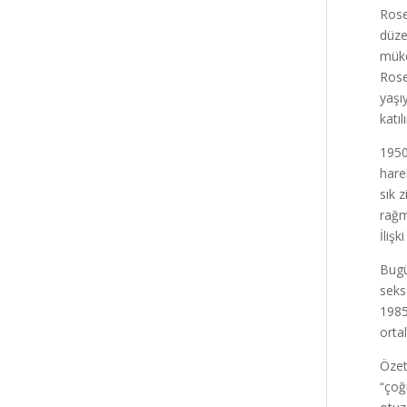
Rose
düzen
müke
Rose
yaşıy
katı
1950
harek
sık z
rağm
İliş
Bugü
seks
1985
orta
Özet
“çoğ