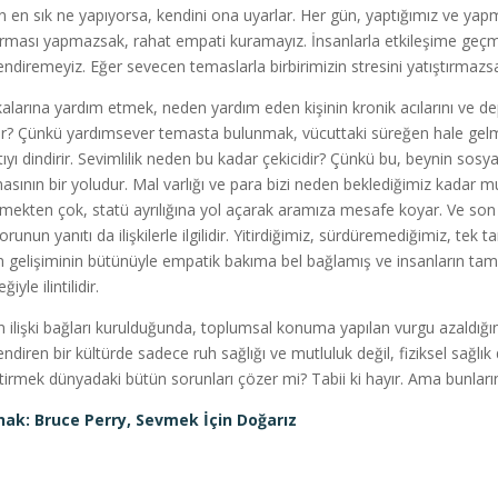
n en sık ne yapıyorsa, kendini ona uyarlar. Her gün, yaptığımız ve yapma
tırması yapmazsak, rahat empati kuramayız. İnsanlarla etkileşime geçme
endiremeyiz. Eğer sevecen temaslarla birbirimizin stresini yatıştırmazsak,
alarına yardım etmek, neden yardım eden kişinin kronik acılarını ve d
ır? Çünkü yardımsever temasta bulunmak, vücuttaki süreğen hale gelm
ntıyı dindirir. Sevimlilik neden bu kadar çekicidir? Çünkü bu, beynin sosya
asının bir yoludur. Mal varlığı ve para bizi neden beklediğimiz kadar m
rmekten çok, statü ayrılığına yol açarak aramıza mesafe koyar. Ve son 
runun yanıtı da ilişkilerle ilgilidir. Yitirdiğimiz, sürdüremediğimiz, tek ta
n gelişiminin bütünüyle empatik bakıma bel bağlamış ve insanların ta
ğiyle ilintilidir.
n ilişki bağları kurulduğunda, toplumsal konuma yapılan vurgu azaldığında
endiren bir kültürde sadece ruh sağlığı ve mutluluk değil, fiziksel sağlı
ştirmek dünyadaki bütün sorunları çözer mi? Tabii ki hayır. Ama bunları
ak: Bruce Perry, Sevmek İçin Doğarız