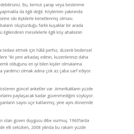
ebilirsiniz. Bu, kırmızı şarap veya beslenme
 yapmakla da ilgili değil. Köylerinin yakınında
ne sıkı ilişkilerle kenetlenmiş olması.
aların oluşturduğu farklı kuşaklar bir arada
 ilgilendiren meselelerle ilgili köy ahalisinin
 tedavi etmek için hâlâ perhiz, düzenli bedensel
ilere “iki yeni arkadaş edinin, kuzenlerinizi daha
nemli olduğunu en iyi bilen kişiler olmalarına
sına yardımcı olmak adına çok az çaba sarf ediyor.
steren güncel anketler var. Amerikalıların yüzde
ırlarını paylaşacak kadar güvenmediğini söylüyor.
ayanların sayısı üçe katlanmış; yine aynı dönemde
etken olan güven duygusu dibe vurmuş. 1960’larda
de elli sekizken, 2008 yılında bu rakam yüzde