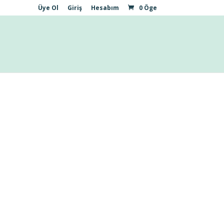
Üye Ol
Giriş
Hesabım
0 Öge