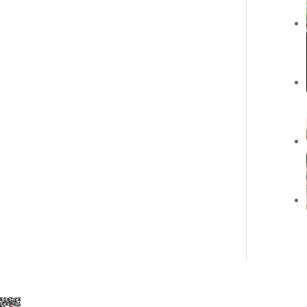
Elegant Themes
tarafından tasarlandı. |
Word