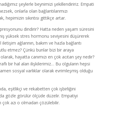
dığımız şeylerle beynimizi şekillendiririz. Empati
zsek, onlarla olan bağlantılarımızı
 hepimizin sıkıntısı gittikçe artar.
epresyonunu dindirir? Hatta neden yaşam süresini
iş yüksek stres hormonu seviyesini düşürerek
l iletişim ağlarının, bakım ve hazla bağlantı
utlu etmez? Çünkü bunlar bizi bir araya
olarak, hayatta canımızı en çok acıtan şey nedir?
raflı bir hal alan ilişkilerimiz… Bu olguların hepsi
mamen sosyal varlıklar olarak evrimleşmiş olduğu
, eşitlikçi ve rekabetten çok işbirliğini
k da gözle görülür ölçüde düzelir. Empatiyi
n çok azı o olmadan çözülebilir.