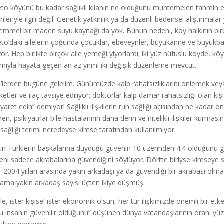
to köyünü bu kadar sağlıklı kılanın ne olduğunu muhtemelen tahmin ed
leriyle ilgili değil. Genetik yatkınlık ya da düzenli bedensel alıştırmalar
mmel bir maden suyu kaynağı da yok. Bunun nedeni, köy halkının birbiri
to’daki ailelerin çoğunda çocuklar, ebeveynler, büyükanne ve büyükbab
or. Hep birlikte birçok aile yemeği yiyorlardı; iki yüz nüfuslu köyde, köyü
lımıyla hayata geçen an az yirmi iki değişik düzenleme mevcut.
’lerden bugüne gelelim. Günümüzde kalp rahatsızlıklarını önlemek veya
etler ve ilaç tavsiye ediliyor; doktorlar kalp damar rahatsızlığı olan kiş
iyaret edin” demiyor! Sağlıklı ilişkilerin ruh sağlığı açısından ne kadar ö
en, psikiyatrlar bile hastalarının daha derin ve nitelikli ilişkiler kurma
ki sağlığı terimi neredeyse kimse tarafından kullanılmıyor.
n Türklerin başkalarına duyduğu güvenin 10 üzerinden 4.4 olduğunu gö
eni sadece akrabalarına güvendiğini söylüyor. Dörtte biriyse kimseye s
-2004 yılları arasında yakın arkadaşı ya da güvendiği bir akrabası olm
lama yakın arkadaş sayısı üçten ikiye düşmüş.
le, ister kişisel ister ekonomik olsun, her tür ilişkimizde önemli bir 
u insanın güvenilir olduğunu” düşünen dünya vatandaşlarının oranı yüz