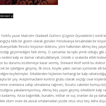
York’lu yazar Malcolm Gladwell
Outliers
(
Çizginin Dı
ş
ındakiler
) isimli 
angıçta tıbbi bir gizem olarak görülen Pensilvanya kırsalındaki bir köyün 
ilvanya’daki Resoto köyünün doktoru, yöre halkından altmış beş yaşın 
tsızlığı geçirmediğini fark etmiş. O zamanlar da tıpkı şimdi olduğu gibi 
 nedeni kalp ve damar rahatsızlıklarıydı. Üstelik o sıralarda etkili ted
or bu durumu incelemeye karar vermiş. Steward Wolf isimli bu doktor
cek bir işbirliğine girişmiş. İlk önce, köyde yakın zaman içerisinde elli b
diğini keşfetmişler. Erkeklerden hiçbirinin herhangi bir kalp rahatsızlığı
aşka bir şey. Araştırmacıların kontrol grubu olarak seçtiği civar köylerde
enme oranlarına sahip olmalarına rağmen, Roseto sakinleri komşu kö
tsızlığına yakalanmıyormuş. Altmış beş yaşını geçmiş erkeklerin kalp r
sı kadarmış. Keza bağımlılık, bunalım, intihar ve suç oranları da ya da
eki ölüm oranı da ulusal ortalamadan yüzde otuz-otuz beş daha düş