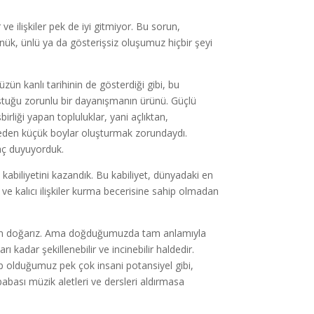
e ilişkiler pek de iyi gitmiyor. Bu sorun,
önük, ünlü ya da gösterişsiz oluşumuz hiçbir şeyi
ün kanlı tarihinin de gösterdiği gibi, bu
oştuğu zorunlu bir dayanışmanın ürünü. Güçlü
birliği yapan topluluklar, yani açlıktan,
et eden küçük boylar oluşturmak zorundaydı.
yaç duyuyorduk.
kabiliyetini kazandık. Bu kabiliyet, dünyadaki en
 ve kalıcı ilişkiler kurma becerisine sahip olmadan
 için doğarız. Ama doğduğumuzda tam anlamıyla
kadar şekillenebilir ve incinebilir haldedir.
ip olduğumuz pek çok insani potansiyel gibi,
babası müzik aletleri ve dersleri aldırmasa