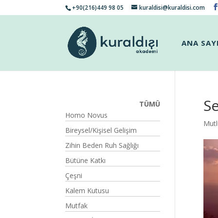
+90(216)449 98 05
kuraldisi@kuraldisi.com
ANA SAY
Se
TÜMÜ
Homo Novus
Mutl
Bireysel/Kişisel Gelişim
Zihin Beden Ruh Sağlığı
Bütüne Katkı
Çeşni
Kalem Kutusu
Mutfak