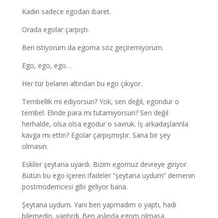
Kadın sadece egodan ibaret.
Orada egolar çarpıştı.
Ben istiyorum da egoma söz geçiremiyorum.
Ego, ego, ego…
Her tür belanın altından bu ego çıkıyor.
Tembellik mi ediyorsun? Yok, sen değil, egondur o
tembel. Elinde para mı tutamıyorsun? Sen değil
herhalde, olsa olsa egodur o savruk. İş arkadaşlarınla
kavga mı ettin? Egolar çarpışmıştır. Sana bir şey
olmasın.
Eskiler şeytana uyardı. Bizim egomuz devreye giriyor.
Bütün bu ego içeren ifadeler “şeytana uydum” demenin
postmoderncesi gibi geliyor bana.
Şeytana uydum. Yani ben yapmadım o yaptı, hadi
bilemedin, yaptırdı. Ben aslında egom olmasa