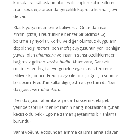
korkular ve kâbusların alanı
id
ile toplumsal ideallerin
alanı
süperego
arasında gerçeklik köprüsü kurma işlevi
de var.
Klasik yoga metinlerine bakıyoruz. Onlar da insan
zihnini (citta) Freud’unkine benzer bir biçimde üç
bölüme ayırıyorlar. Korku ve diğer olumsuz duyguların
depolandığı
manas
, ben (nefs) duygusunun yani benliğin
yuvası olan
ahamkara
ve insanın şahsi özelliklerinden
bağımsız gelişen zekâsı
budhi
. Ahamkara, Sanskrit
metinlerden İngilizceye genelde
ego
olarak tercüme
ediliyor ki, bence Freudçu
ego
ile örtüştüğü için yerinde
bir seçim. Freud’un kullandığı şekli ile ego tam da “ben”
duygusu, yani
ahamkara
.
Ben duygusu, ahamkara ya da Türkçemizdeki pek
yerinde tabiri ile “benlik” tarihin hangi noktasında günah
keçisi oldu peki? Ego ne zaman şeytanımsı bir anlama
büründü?
Varını yoğunu egosundan arınma çalışmalarına adayan