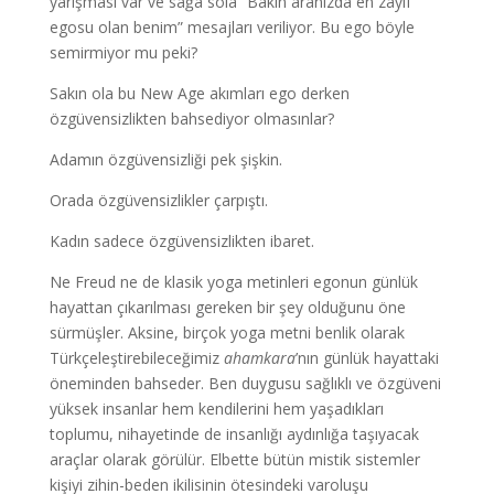
yarışması var ve sağa sola “Bakın aranızda en zayıf
egosu olan benim” mesajları veriliyor. Bu ego böyle
semirmiyor mu peki?
Sakın ola bu New Age akımları ego derken
özgüvensizlikten bahsediyor olmasınlar?
Adamın özgüvensizliği pek şişkin.
Orada özgüvensizlikler çarpıştı.
Kadın sadece özgüvensizlikten ibaret.
Ne Freud ne de klasik yoga metinleri egonun günlük
hayattan çıkarılması gereken bir şey olduğunu öne
sürmüşler. Aksine, birçok yoga metni benlik olarak
Türkçeleştirebileceğimiz
ahamkara
’nın günlük hayattaki
öneminden bahseder. Ben duygusu sağlıklı ve özgüveni
yüksek insanlar hem kendilerini hem yaşadıkları
toplumu, nihayetinde de insanlığı aydınlığa taşıyacak
araçlar olarak görülür. Elbette bütün mistik sistemler
kişiyi zihin-beden ikilisinin ötesindeki varoluşu