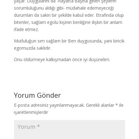
yaşar. Duygularını da -hayatta başına gelen şeylerin
sorumluluğunu aldığı gibi- müdahale edemeyeceği
durumları da sakin bir şekilde kabul eder. Etrafında olup
bitenler, sağlam egolu kişinin benliğine ilişkin bir anlam
ifade etmez.
Mutluluğun sırrı sağlam bir Ben duygusunda, yani biricik
egomuzda saklıdır.
Onu öldürmeye kalkışmadan önce iyi düşünelim.
Yorum Gönder
E-posta adresiniz yayınlanmayacak.
Gerekli alanlar
*
ile
işaretlenmişlerdir