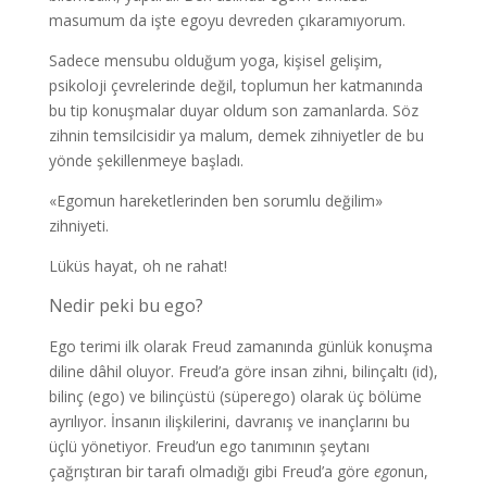
masumum da işte egoyu devreden çıkaramıyorum.
Sadece mensubu olduğum yoga, kişisel gelişim,
psikoloji çevrelerinde değil, toplumun her katmanında
bu tip konuşmalar duyar oldum son zamanlarda. Söz
zihnin temsilcisidir ya malum, demek zihniyetler de bu
yönde şekillenmeye başladı.
«Egomun hareketlerinden ben sorumlu değilim»
zihniyeti.
Lüküs hayat, oh ne rahat!
Nedir peki bu ego?
Ego terimi ilk olarak Freud zamanında günlük konuşma
diline dâhil oluyor. Freud’a göre insan zihni, bilinçaltı (id),
bilinç (ego) ve bilinçüstü (süperego) olarak üç bölüme
ayrılıyor. İnsanın ilişkilerini, davranış ve inançlarını bu
üçlü yönetiyor. Freud’un ego tanımının şeytanı
çağrıştıran bir tarafı olmadığı gibi Freud’a göre
ego
nun,