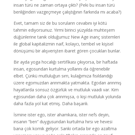
insan türü ne zaman ortaya çıktı? (Peki bu insan türü
benliğinden vazgeçmeye çalıştığının farkında mı acaba?)
Evet, tamam siz de bu soruların cevabını iyi kötü
tahmin ediyorsunuz. Yirmi birinci yüzyılda muhteşem
düğünlerine tanık olduğumuz New Age inanç sistemleri
ile global kapitalizmin naif, kolaycı, tembel ve kişisel
dönüşümü bir alışverişten ibaret gören çocukları bunlar.
Bir ayda yoga hocalığı sertifikası çıkıyorsa, bir haftada
insan, egosundan kurtulma yollarını da öğrenebilir
elbet. Çünkü mutluluğun sırrı, kulağımıza fısıldandığı
üzere egomuzdan arınmakta yatmakta. Egodan arınmış
hayatlarda sonsuz özgürlük ve mutluluk vaadi var. Kim
egosundan daha çok arınmışsa, o kişi mutluluk yolunda
daha fazla yol kat etmiş. Daha başarılı.
İsmine ister ego, ister ahamkara, ister nefs deyin,
insanın “ben” duygusundan kurtulma hırsı ve hevesi
bana çok komik geliyor. Sanki ortada bir ego azaltma