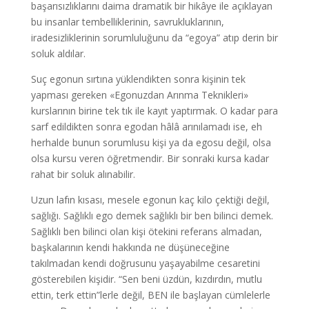
başarısızlıklarını daima dramatik bir hikâye ile açıklayan
bu insanlar tembelliklerinin, savrukluklarının,
iradesizliklerinin sorumluluğunu da “egoya” atıp derin bir
soluk aldılar.
Suç egonun sırtına yüklendikten sonra kişinin tek
yapması gereken «Egonuzdan Arınma Teknikleri»
kurslarının birine tek tık ile kayıt yaptırmak. O kadar para
sarf edildikten sonra egodan hâlâ arınılamadı ise, eh
herhalde bunun sorumlusu kişi ya da egosu değil, olsa
olsa kursu veren öğretmendir. Bir sonraki kursa kadar
rahat bir soluk alınabilir.
Uzun lafın kısası, mesele egonun kaç kilo çektiği değil,
sağlığı. Sağlıklı ego demek sağlıklı bir ben bilinci demek.
Sağlıklı ben bilinci olan kişi ötekini referans almadan,
başkalarının kendi hakkında ne düşüneceğine
takılmadan kendi doğrusunu yaşayabilme cesaretini
gösterebilen kişidir. “Sen beni üzdün, kızdırdın, mutlu
ettin, terk ettin”lerle değil, BEN ile başlayan cümlelerle