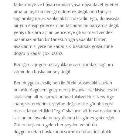
farketmeye ve hayatı oradan yaşamaya davet ederler
ama bu aşama benliği öldürerek değil, onu tanıyıp
sağlamlaştırarak varılacak bir noktadır. Ego, dolayısıyla
bir gün eriyip gidecek olan fazladan bir parçamız değil,
geniş ufuklara açılan pencereye çıkan merdivendeki
basamaklardan bir tanesi. Yoga yapanlar bilirler,
ayaklarımızı yere ne kadar sıkı basarsak gökyüzüne
doğru o kadar çok uzarız.
Benliğimiz (egomuz) ayaklarımızın altındaki sağlam
zeminden başka bir şey değil.
Ben duygusu eksik, ben ile öteki arasındaki sınırları
bulanık, özgüveni gelişmemiş insanlar ise kişisel evrim
skalasının alt basamaklarında takılıverirler. New Age
inanç sistemlerinin, şeytan değilse bile günah keçisi
olarak lanse ettikleri “ego” skalanın alt basamaklarında
takılan bu insanların hayatlarına bir güneş gibi doğdu.
Zaten başlarına gelen her şeyden ve bütün
duygularından başkalarını sorumlu tutan, irili ufaklı