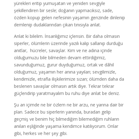
yürekleri eritip yumuşatan ve yeniden sevgiyle
şekillendiren bir sesle; doğanın yapmacıksız, sade,
özden kopup gelen nefesinin yaşamın genzinde dinlenip
demlenip dudaklarından çıkan tınısıyla anlat.
Anlat ki bilelim. İnsanlığımız içlensin. Bir daha olmasın
siperler, ölümlerin üzerinde yazılı kalıp sallanıp durduğu
anıtlar, hücreler, savaşlar. Kim ve ne adına içinde
olduğumuzu bile bilmeden devam ettirdiğimiz,
savunduğumuz, gurur duyduğumuz, ortak ve dâhil
olduğumuz, yaşamın her anına yayılan; sevgilimizle,
kendimizle, etrafla ilişkilerimize sızan; ölümden daha da
beslenen savaşlar olmasın artık diye. Tekrar tekrar
güçlendirip yaratmayalım bu ruhu diye anlat be deniz.
Şu an içimde ne bir özlem ne bir arzu, ne yarına dair bir
plan. Sadece bu siperlerin yanında, buradan gelip
geçmiş ve benim hiç bilmediğim bilemediğim ruhların
anıları eşliğinde yaşama kendimce katılıyorum. Onlar
gibi, herkes ve her şey gibi.