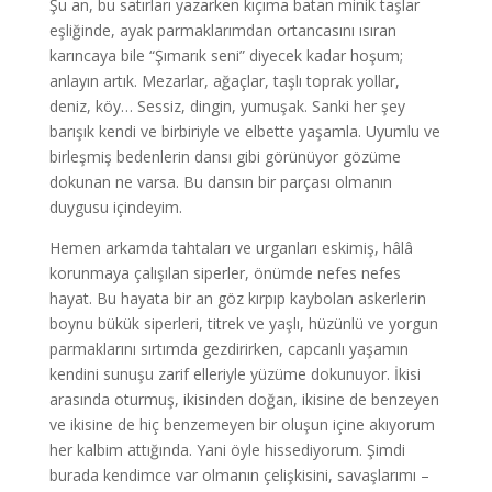
Şu an, bu satırları yazarken kıçıma batan minik taşlar
eşliğinde, ayak parmaklarımdan ortancasını ısıran
karıncaya bile “Şımarık seni” diyecek kadar hoşum;
anlayın artık. Mezarlar, ağaçlar, taşlı toprak yollar,
deniz, köy… Sessiz, dingin, yumuşak. Sanki her şey
barışık kendi ve birbiriyle ve elbette yaşamla. Uyumlu ve
birleşmiş bedenlerin dansı gibi görünüyor gözüme
dokunan ne varsa. Bu dansın bir parçası olmanın
duygusu içindeyim.
Hemen arkamda tahtaları ve urganları eskimiş, hâlâ
korunmaya çalışılan siperler, önümde nefes nefes
hayat. Bu hayata bir an göz kırpıp kaybolan askerlerin
boynu bükük siperleri, titrek ve yaşlı, hüzünlü ve yorgun
parmaklarını sırtımda gezdirirken, capcanlı yaşamın
kendini sunuşu zarif elleriyle yüzüme dokunuyor. İkisi
arasında oturmuş, ikisinden doğan, ikisine de benzeyen
ve ikisine de hiç benzemeyen bir oluşun içine akıyorum
her kalbim attığında. Yani öyle hissediyorum. Şimdi
burada kendimce var olmanın çelişkisini, savaşlarımı –