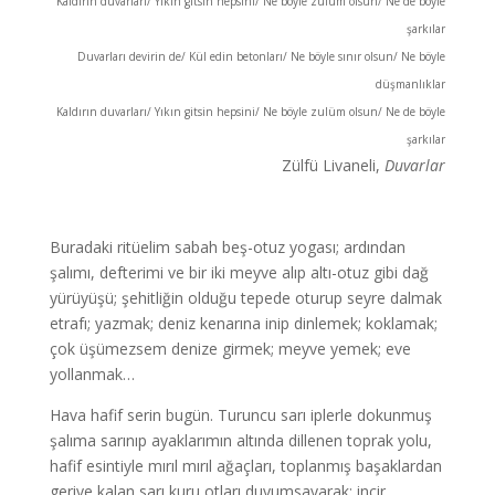
Kaldırın duvarları/ Yıkın gitsin hepsini/ Ne böyle zulüm olsun/ Ne de böyle
şarkılar
Duvarları devirin de/ Kül edin betonları/ Ne böyle sınır olsun/ Ne böyle
düşmanlıklar
Kaldırın duvarları/ Yıkın gitsin hepsini/ Ne böyle zulüm olsun/ Ne de böyle
şarkılar
Zülfü Livaneli,
Duvarlar
Buradaki ritüelim sabah beş-otuz yogası; ardından
şalımı, defterimi ve bir iki meyve alıp altı-otuz gibi dağ
yürüyüşü; şehitliğin olduğu tepede oturup seyre dalmak
etrafı; yazmak; deniz kenarına inip dinlemek; koklamak;
çok üşümezsem denize girmek; meyve yemek; eve
yollanmak…
Hava hafif serin bugün. Turuncu sarı iplerle dokunmuş
şalıma sarınıp ayaklarımın altında dillenen toprak yolu,
hafif esintiyle mırıl mırıl ağaçları, toplanmış başaklardan
geriye kalan sarı kuru otları duyumsayarak; incir