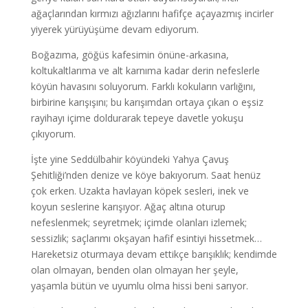
ağaçlarından kırmızı ağızlarını hafifçe açayazmış incirler
yiyerek yürüyüşüme devam ediyorum.
Boğazıma, göğüs kafesimin önüne-arkasına,
koltukaltlarıma ve alt karnıma kadar derin nefeslerle
köyün havasını soluyorum. Farklı kokuların varlığını,
birbirine karışışını; bu karışımdan ortaya çıkan o eşsiz
rayihayı içime doldurarak tepeye davetle yokuşu
çıkıyorum.
İşte yine Seddülbahir köyündeki Yahya Çavuş
Şehitliği’nden denize ve köye bakıyorum. Saat henüz
çok erken. Uzakta havlayan köpek sesleri, inek ve
koyun seslerine karışıyor. Ağaç altına oturup
nefeslenmek; seyretmek; içimde olanları izlemek;
sessizlik; saçlarımı okşayan hafif esintiyi hissetmek…
Hareketsiz oturmaya devam ettikçe barışıklık; kendimde
olan olmayan, benden olan olmayan her şeyle,
yaşamla bütün ve uyumlu olma hissi beni sarıyor.