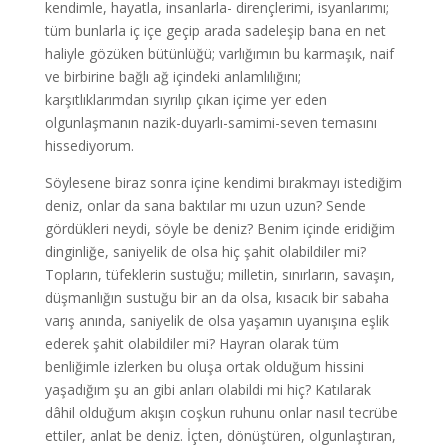
kendimle, hayatla, insanlarla- dirençlerimi, isyanlarımı;
tüm bunlarla iç içe geçip arada sadeleşip bana en net
haliyle gözüken bütünlüğü; varlığımın bu karmaşık, naif
ve birbirine bağlı ağ içindeki anlamlılığını;
karşıtlıklarımdan sıyrılıp çıkan içime yer eden
olgunlaşmanın nazik-duyarlı-samimi-seven temasını
hissediyorum.
Söylesene biraz sonra içine kendimi bırakmayı istediğim
deniz, onlar da sana baktılar mı uzun uzun? Sende
gördükleri neydi, söyle be deniz? Benim içinde eridiğim
dinginliğe, saniyelik de olsa hiç şahit olabildiler mi?
Topların, tüfeklerin sustuğu; milletin, sınırların, savaşın,
düşmanlığın sustuğu bir an da olsa, kısacık bir sabaha
varış anında, saniyelik de olsa yaşamın uyanışına eşlik
ederek şahit olabildiler mi? Hayran olarak tüm
benliğimle izlerken bu oluşa ortak olduğum hissini
yaşadığım şu an gibi anları olabildi mi hiç? Katılarak
dâhil olduğum akışın coşkun ruhunu onlar nasıl tecrübe
ettiler, anlat be deniz. İçten, dönüştüren, olgunlaştıran,