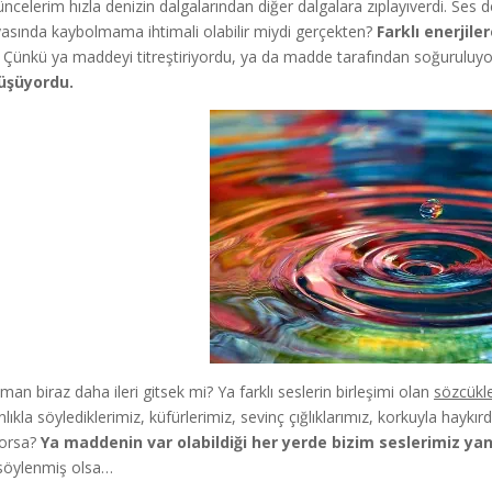
ncelerim hızla denizin dalgalarından diğer dalgalara zıplayıverdi. Ses d
asında kaybolmama ihtimali olabilir miydi gerçekten?
Farklı enerjil
Çünkü ya maddeyi titreştiriyordu, ya da madde tarafından soğurulu
üşüyordu.
man biraz daha ileri gitsek mi? Ya farklı seslerin birleşimi olan
sözcükl
nlıkla söylediklerimiz, küfürlerimiz, sevinç çığlıklarımız, korkuyla haykır
yorsa?
Ya maddenin var olabildiği her yerde bizim seslerimiz yan
 söylenmiş olsa…