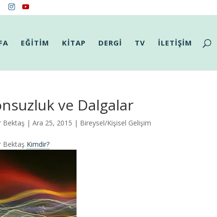
FA
EĞİTİM
KİTAP
DERGİ
TV
İLETİŞİM
nsuzluk ve Dalgalar
ur Bektaş
| Ara 25, 2015 |
Bireysel/Kişisel Gelişim
ur Bektaş
Kimdir?