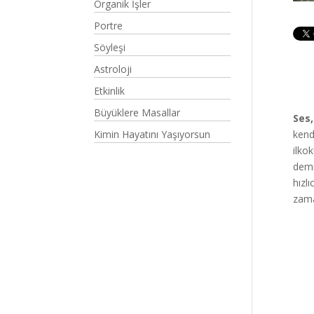
Organik İşler
Portre
Söyleşi
Astroloji
Etkinlik
Büyüklere Masallar
Ses,
Kimin Hayatını Yaşıyorsun
kend
ilko
demi
hızl
zama