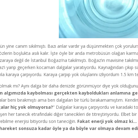
gün yine canım sıkılmıştı. Bazı anlar vardır ya düşünmekten çok yorulur
özlerin boşlukta asılı kalır. İşte öyle bir anda metrobüsün olağan karm
araya değil de İstanbul Boğazı’na takılmıştı. Boğaz’ın mavisine takılmı
z’ı yarıp geçerken kocaman dalgalar yaratıyordu. Kaynağından çıkıp s
mla karaya çarpıyordu. Karaya çarpıp yok oluşlarını izliyordum 1.5 km 
olmak mı? Aynı dalga bir daha denizde görünmüyor diye yok olduğunu
m algımızda kaybolması gerçekten kayboldukları anlamına gele
alar beni bırakmıştı ama ben dalgaları bir türlü bırakamamıştım. Kendimc
alar hiç yok olmuyorsa?
” Dalgalar karaya çarpıyordu ve karadaki top
eşen her tanecik etrafındaki diğer tanecikleri de titreştiriyordu. Elbet b
rebilme enerjisi bitiyordu son taneciğin.
Fakat enerji yok olmaz ki…
 hareket sonsuza kadar öyle ya da böyle var olmaya devam ed