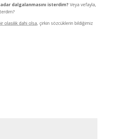
adar dalgalanmasını isterdim?
Veya vefayla,
sterdim?
r olasılık dahi olsa
, çirkin sözcüklerin bildiğimiz