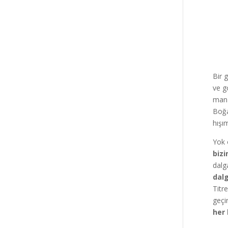
Bir 
ve g
manz
Boğa
hışı
Yok 
bizi
dalg
dalg
Titr
geçi
her