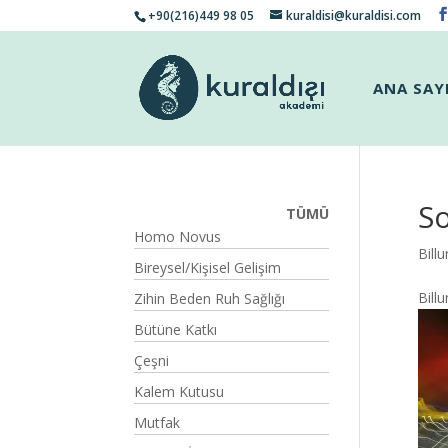
+90(216)449 98 05
kuraldisi@kuraldisi.com
ANA SAY
So
TÜMÜ
Homo Novus
Bill
Bireysel/Kişisel Gelişim
Bill
Zihin Beden Ruh Sağlığı
Bütüne Katkı
Çeşni
Kalem Kutusu
Mutfak