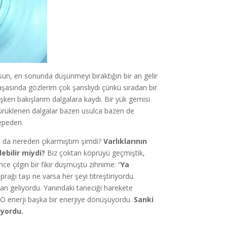
sun, en sonunda düşünmeyi bıraktığın bir an gelir
aşasında gözlerim çok şanslıydı çünkü sıradan bir
şken bakışlarım dalgalara kaydı. Bir yük gemisi
ürüklenen dalgalar bazen usulca bazen de
tepeden.
 da nereden çıkarmıştım şimdi?
Varlıklarının
bilir miydi?
Biz çoktan köprüyü geçmiştik,
e çılgın bir fikir düşmüştü zihnime: “
Ya
rağı taşı ne varsa her şeyi titreştiriyordu.
ir an geliyordu. Yanındaki taneciği harekete
O enerji başka bir enerjiye dönüşüyordu.
Sanki
iyordu.