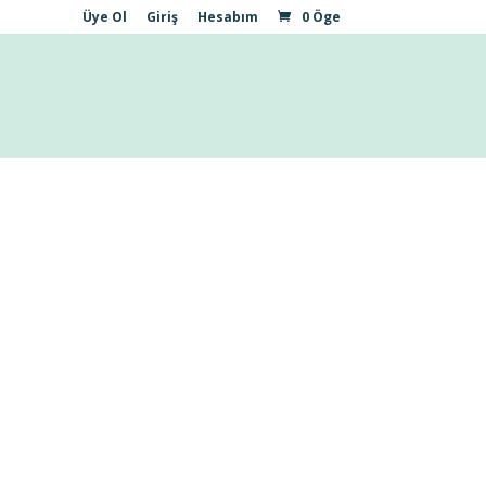
Üye Ol
Giriş
Hesabım
0 Öge