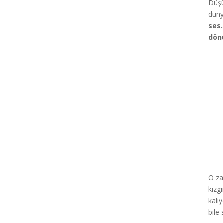
Düşü
düny
ses.
dön
O za
kızgı
kalı
bile