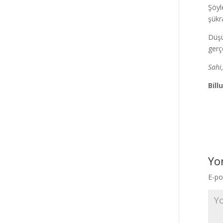
Şöyl
şükr
Düşü
gerçe
Sahi
Bill
Yo
E-po