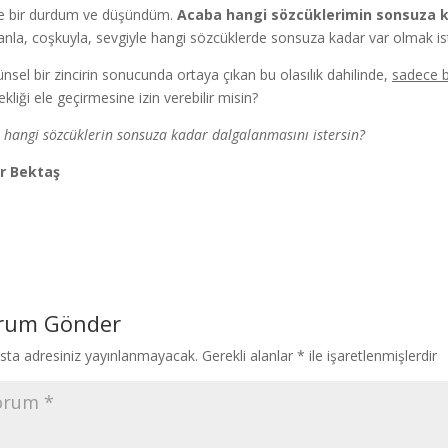
e bir durdum ve düşündüm.
Acaba hangi sözcüklerimin sonsuza k
anla, coşkuyla, sevgiyle hangi sözcüklerde sonsuza kadar var olmak i
nsel bir zincirin sonucunda ortaya çıkan bu olasılık dahilinde,
sadece bi
kliği ele geçirmesine izin verebilir misin?
, hangi sözcüklerin sonsuza kadar dalgalanmasını istersin?
ur Bektaş
rum Gönder
sta adresiniz yayınlanmayacak.
Gerekli alanlar
*
ile işaretlenmişlerdir