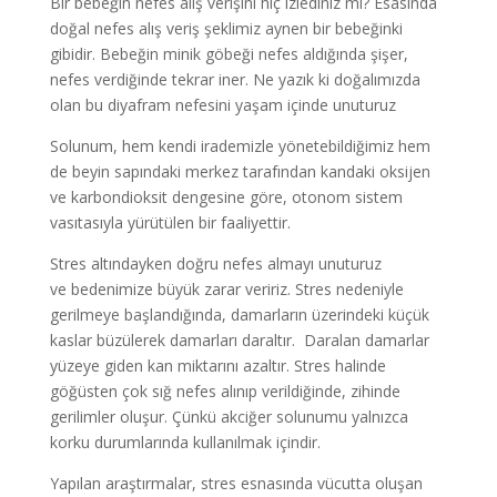
Bir bebeğin nefes alış verişini hiç izlediniz mi? Esasında
doğal nefes alış veriş şeklimiz aynen bir bebeğinki
gibidir. Bebeğin minik göbeği nefes aldığında şişer,
nefes verdiğinde tekrar iner. Ne yazık ki doğalımızda
olan bu diyafram nefesini yaşam içinde unuturuz
Solunum, hem kendi irademizle yönetebildiğimiz hem
de beyin sapındaki merkez tarafından kandaki oksijen
ve karbondioksit dengesine göre, otonom sistem
vasıtasıyla yürütülen bir faaliyettir.
Stres altındayken doğru nefes almayı unuturuz
ve bedenimize büyük zarar veririz. Stres nedeniyle
gerilmeye başlandığında, damarların üzerindeki küçük
kaslar büzülerek damarları daraltır. Daralan damarlar
yüzeye giden kan miktarını azaltır. Stres halinde
göğüsten çok sığ nefes alınıp verildiğinde, zihinde
gerilimler oluşur. Çünkü akciğer solunumu yalnızca
korku durumlarında kullanılmak içindir.
Yapılan araştırmalar, stres esnasında vücutta oluşan