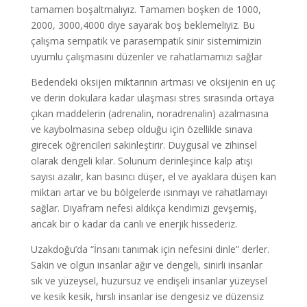
tamamen boşaltmalıyız. Tamamen boşken de 1000,
2000, 3000,4000 diye sayarak boş beklemeliyiz. Bu
çalışma sempatik ve parasempatik sinir sistemimizin
uyumlu çalışmasını düzenler ve rahatlamamızı sağlar
Bedendeki oksijen miktarının artması ve oksijenin en uç
ve derin dokulara kadar ulaşması stres sırasında ortaya
çıkan maddelerin (adrenalin, noradrenalin) azalmasına
ve kaybolmasına sebep olduğu için özellikle sınava
girecek öğrencileri sakinleştirir. Duygusal ve zihinsel
olarak dengeli kılar. Solunum derinleşince kalp atışı
sayısı azalır, kan basıncı düşer, el ve ayaklara düşen kan
miktarı artar ve bu bölgelerde ısınmayı ve rahatlamayı
sağlar. Diyafram nefesi aldıkça kendimizi gevşemiş,
ancak bir o kadar da canlı ve enerjik hissederiz.
Uzakdoğu’da “İnsanı tanımak için nefesini dinle” derler.
Sakin ve olgun insanlar ağır ve dengeli, sinirli insanlar
sık ve yüzeysel, huzursuz ve endişeli insanlar yüzeysel
ve kesik kesik, hırslı insanlar ise dengesiz ve düzensiz