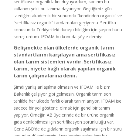
sertifikasız organik lafını duyuyordum, sanırım bu
kullanım şekli bu tanıma dayanıyor. Geçtiğimiz gün
izlediğim akademik bir sunumda “kendinden organik” ve
“sertifikasız organik” tamlamaları geçiyordu. Sertifika
konusunda Türkiye’deki duruşu bildiğim için şaşırıp bunu
soruşturdum. IFOAM bu konuda şöyle demiş:
Gelişmekte olan ülkelerde organik tarım
standartlarını karşılayan ama sertifikasız
olan tarım sistemleri vardır. Sertifikasız
tarım, niyete bağlı olarak yapılan organik
tarım çalışmalarına denir.
Şimdi yanlış anlaşılma olmasın ve IFOAM ile bizim
Bakanlık çelişiyor gibi gelmesin. Organik tarım son
tahlilde her ülkede farklı olarak tanımlanıyor, IFOAM ise
sadece bir yol gösterici olmak için genel bir tanım
yapıyor. Örneğin AB üyelerinde de bir ürüne organik
gıda denilebilmesi için sertifikasyon zorunluluğu var.
Gene ABD’de de gıdaların organik sayılması için bir sürü
kanunlar düzenlenmiş. Ama benim anladığım bu