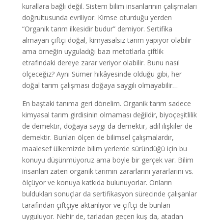
kurallara bağlı değil. Sistem bilim insanlarının çalışmaları
doğrultusunda evriliyor. Kimse oturduğu yerden
“Organik tarım ilkesidir budur” demiyor. Sertifika
almayan çiftçi doğal, kimyasalsız tarım yapıyor olabilir
ama örneğin uyguladığı bazı metotlarla çiftlik
etrafındaki dereye zarar veriyor olabilir. Bunu nasıl
ölçeceğiz? Aynı Sümer hikâyesinde olduğu gibi, her
doğal tarım çalışması doğaya saygılı olmayabilir…
En baştaki tanıma geri dönelim. Organik tarım sadece
kimyasal tarım girdisinin olmaması değildir, biyoçeşitlilik
de demektir, doğaya saygı da demektir, adil ilişkiler de
demektir. Bunları ölçen de bilimsel çalışmalardır,
maalesef ülkemizde bilim yerlerde süründüğü için bu
konuyu düşünmüyoruz ama böyle bir gerçek var. Bilim
insanları zaten organik tarımın zararlarını yararlarını vs.
ölçüyor ve konuya katkıda bulunuyorlar. Onların
buldukları sonuçlar da sertifikasyon sürecinde çalışanlar
tarafından çiftçiye aktarılıyor ve çiftçi de bunları
uyguluyor. Nehir de, tarladan geçen kuş da, atadan