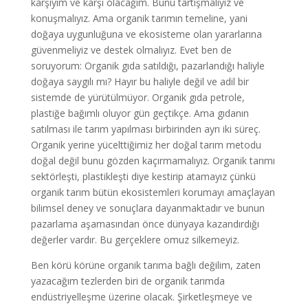
karşıyım ve karşı olacağım. Bunu tartışmalıyız ve
konuşmalıyız. Ama organik tarımın temeline, yani
doğaya uygunluğuna ve ekosisteme olan yararlarına
güvenmeliyiz ve destek olmalıyız. Evet ben de
soruyorum: Organik gıda satıldığı, pazarlandığı haliyle
doğaya saygılı mı? Hayır bu haliyle değil ve adil bir
sistemde de yürütülmüyor. Organik gıda petrole,
plastiğe bağımlı oluyor gün geçtikçe. Ama gıdanın
satılması ile tarım yapılması birbirinden ayrı iki süreç.
Organik yerine yücelttiğimiz her doğal tarım metodu
doğal değil bunu gözden kaçırmamalıyız. Organik tarımı
sektörleşti, plastikleşti diye kestirip atamayız çünkü
organik tarım bütün ekosistemleri korumayı amaçlayan
bilimsel deney ve sonuçlara dayanmaktadır ve bunun
pazarlama aşamasından önce dünyaya kazandırdığı
değerler vardır. Bu gerçeklere omuz silkemeyiz.
Ben körü körüne organik tarıma bağlı değilim, zaten
yazacağım tezlerden biri de organik tarımda
endüstriyelleşme üzerine olacak. Şirketleşmeye ve