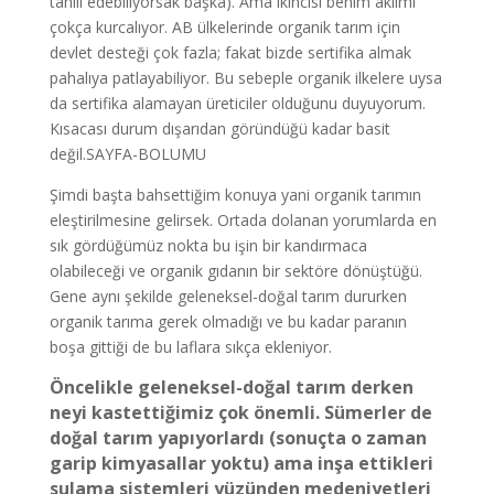
tahlil edebiliyorsak başka). Ama ikincisi benim aklımı
çokça kurcalıyor. AB ülkelerinde organik tarım için
devlet desteği çok fazla; fakat bizde sertifika almak
pahalıya patlayabiliyor. Bu sebeple organik ilkelere uysa
da sertifika alamayan üreticiler olduğunu duyuyorum.
Kısacası durum dışarıdan göründüğü kadar basit
değil.SAYFA-BOLUMU
Şimdi başta bahsettiğim konuya yani organik tarımın
eleştirilmesine gelirsek. Ortada dolanan yorumlarda en
sık gördüğümüz nokta bu işin bir kandırmaca
olabileceği ve organik gıdanın bir sektöre dönüştüğü.
Gene aynı şekilde geleneksel-doğal tarım dururken
organik tarıma gerek olmadığı ve bu kadar paranın
boşa gittiği de bu laflara sıkça ekleniyor.
Öncelikle geleneksel-doğal tarım derken
neyi kastettiğimiz çok önemli. Sümerler de
doğal tarım yapıyorlardı (sonuçta o zaman
garip kimyasallar yoktu) ama inşa ettikleri
sulama sistemleri yüzünden medeniyetleri