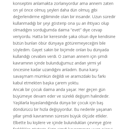
konseptini anlamakta zorlanıyordur ama annem zaten
on yıl önce olmuş şeyleri daha dün olmuş gibi
değerlendirme eğiliminde olan bir insandır. Uzun süredir
kullanmadığı bir şeyi gösterip ona şu an ihtiyacı olup
olmadığını sorduğumda daima “evet” diye cevap
veriyordu. Hatta bir keresinde şaka olsun diye kendisine
bütün bunları öbür dünyaya götüremeyeceğini bile
söyledim. Gayet sakin bir biçimde onları bu dünyada
kullandığı cevabını verdi. O zaman annem için şimdi
kavramının içinde bulunduğumuz andan yirmi yıl
öncesine kadar uzandığını anladım. Buna karşı
savaşmam mümkün değildi ve aramızdaki bu farkı
kabul etmekten başka çarem yoktu.
Ancak bir çocuk daima anda yaşar. Her geçen gün
büyümeye devam eder ve sürekli değişim halindedir.
Yaşlılarla kıyaslandığında dünya bir çocuk için baş
döndürücü bir hızla değişiyordur. Bu nedenle yaşanan
yıllar şimdi kavramının süresini büyük ölçüde etkiler.
Elbette bu kişilere ve içinde bulundukları çevreye göre