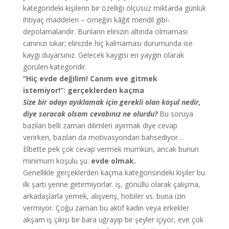
kategorideki kişilerin bir özelliği ölçüsüz miktarda günlük
ihtiyaç maddeleri – örneğin kâğıt mendil gibi-
depolamalarıdır. Bunların elinizin altında olmaması
canınızı sıkar; elinizde hiç kalmaması durumunda ise
kaygı duyarsınız. Gelecek kaygısı en yaygın olarak
görülen kategoridir.
“Hiç evde değilim! Canım eve gitmek
istemiyor!”: gerçeklerden kaçma
Size bir odayı ayıklamak için gerekli olan koşul nedir,
diye soracak olsam cevabınız ne olurdu?
Bu soruya
bazıları belli zaman dilimleri ayırmak diye cevap
verirken, bazıları da motivasyondan bahsediyor…
Elbette pek çok cevap vermek mümkün, ancak bunun
minimum koşulu şu:
evde olmak.
Genellikle gerçeklerden kaçma kategorisindeki kişiler bu
ilk şartı yerine getirmiyorlar. iş, gönüllü olarak çalışma,
arkadaşlarla yemek, alışveriş, hobiler vs. buna izin
vermiyor. Çoğu zaman bu aktif kadın veya erkekler
akşam iş çıkışı bir bara uğrayıp bir şeyler içiyor, eve çok