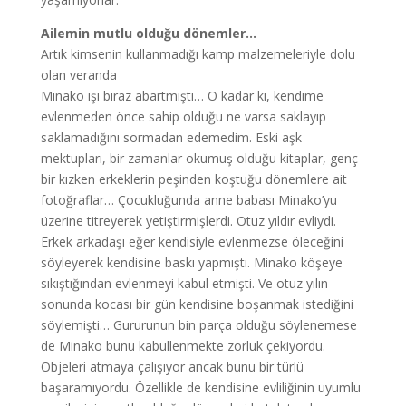
Ailemin mutlu olduğu dönemler…
Artık kimsenin kullanmadığı kamp malzemeleriyle dolu
olan veranda
Minako işi biraz abartmıştı… O kadar ki, kendime
evlenmeden önce sahip olduğu ne varsa saklayıp
saklamadığını sormadan edemedim. Eski aşk
mektupları, bir zamanlar okumuş olduğu kitaplar, genç
bir kızken erkeklerin peşinden koştuğu dönemlere ait
fotoğraflar… Çocukluğunda anne babası Minako’yu
üzerine titreyerek yetiştirmişlerdi. Otuz yıldır evliydi.
Erkek arkadaşı eğer kendisiyle evlenmezse öleceğini
söyleyerek kendisine baskı yapmıştı. Minako köşeye
sıkıştığından evlenmeyi kabul etmişti. Ve otuz yılın
sonunda kocası bir gün kendisine boşanmak istediğini
söylemişti… Gururunun bin parça olduğu söylenemese
de Minako bunu kabullenmekte zorluk çekiyordu.
Objeleri atmaya çalışıyor ancak bunu bir türlü
başaramıyordu. Özellikle de kendisine evliliğinin uyumlu