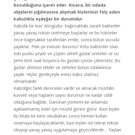
bozulduğuna işaret eder. Kısaca, bir odada
objelerin yığılmasına alışmak hislerinizi felç eden
kabızlıkla eşdeğer bir durumdur.
Kabızlık bir kısır döngüdür: bağırsaktaki zararlı bakteriler
yavaş yavaş toksin üretmeye başlarlar ve bu toksinler
önce bağırsaklar tarafından emilir, sonra bütün vücuda
yayılırlar. Peki ya evinizin durumu? Kötü bakteriler olan
eski püskü şeyler ve çöpler zehirli gazlar üretirler ve siz
yirmi dört saat boyunca bu gazları içinize çekersiniz. Bu
gazlar zihninizi etkiler ve zehirleri bütün odalarınıza
yayılır. Hiçbir gerekçeyle eviniz kabız olamaz,
olmamalıdır.
Kabızlığın farklı dereceleri vardır ve alınacak müshilin
kuvveti veya hapların sayısı durumun ne kadar ciddi
olduğuna bağlıdır. Danshari yöntemi bir anlamda
ayıklanmamış evler için müshil görevi görür. Bazı kişiler
bu kitabı bir kere okuduktan sonra hemen kolları
sıvamaya başlayacaklardır, bazı kişiler ise tekrar tekrar
okuyup yavaş yavaş uygulamaya geçeceklerdir… Yaşları