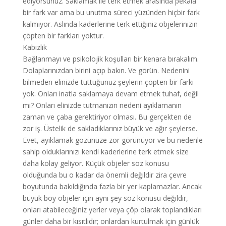
ediyorsunuz. Saklamak ile terk etmek arasında pekâlâ
bir fark var ama bu unutma süreci yüzünden hiçbir fark
kalmıyor. Aslında kaderlerine terk ettiğiniz objelerinizin
çöpten bir farkları yoktur.
Kabızlık
Bağlanmayı ve psikolojik koşulları bir kenara bırakalım.
Dolaplarınızdan birini açıp bakın. Ve görün. Nedenini
bilmeden elinizde tuttuğunuz şeylerin çöpten bir farkı
yok. Onları inatla saklamaya devam etmek tuhaf, değil
mi? Onları elinizde tutmanızın nedeni ayıklamanın
zaman ve çaba gerektiriyor olması. Bu gerçekten de
zor iş. Üstelik de sakladıklarınız büyük ve ağır şeylerse.
Evet, ayıklamak gözünüze zor görünüyor ve bu nedenle
sahip olduklarınızı kendi kaderlerine terk etmek size
daha kolay geliyor. Küçük objeler söz konusu
olduğunda bu o kadar da önemli değildir zira çevre
boyutunda bakıldığında fazla bir yer kaplamazlar. Ancak
büyük boy objeler için aynı şey söz konusu değildir,
onları atabileceğiniz yerler veya çöp olarak toplandıkları
günler daha bir kısıtlıdır; onlardan kurtulmak için günlük