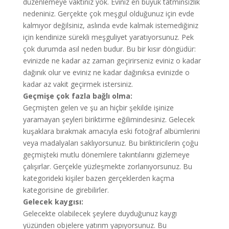
düzenlemeye vaktiniz yok. Eviniz en büyük tatminsizlik
nedeniniz. Gerçekte çok meşgul olduğunuz için evde
kalmıyor değilsiniz, aslında evde kalmak istemediğiniz
için kendinize sürekli meşguliyet yaratıyorsunuz. Pek
çok durumda asıl neden budur. Bu bir kısır döngüdür:
evinizde ne kadar az zaman geçirirseniz eviniz o kadar
dağınık olur ve eviniz ne kadar dağınıksa evinizde o
kadar az vakit geçirmek istersiniz.
Geçmişe çok fazla bağlı olma:
Geçmişten gelen ve şu an hiçbir şekilde işinize
yaramayan şeyleri biriktirme eğilimindesiniz. Gelecek
kuşaklara bırakmak amacıyla eski fotoğraf albümlerini
veya madalyaları saklıyorsunuz. Bu biriktiricilerin çoğu
geçmişteki mutlu dönemlere takıntılarını gizlemeye
çalışırlar. Gerçekle yüzleşmekte zorlanıyorsunuz. Bu
kategorideki kişiler bazen gerçeklerden kaçma
kategorisine de girebilirler.
Gelecek kaygısı:
Gelecekte olabilecek şeylere duyduğunuz kaygı
yüzünden objelere yatırım yapıyorsunuz. Bu