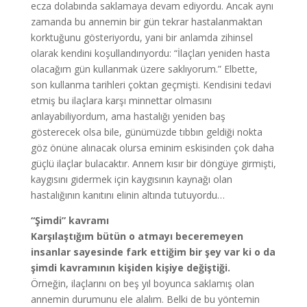
ecza dolabında saklamaya devam ediyordu. Ancak aynı
zamanda bu annemin bir gün tekrar hastalanmaktan
korktuğunu gösteriyordu, yani bir anlamda zihinsel
olarak kendini koşullandırıyordu: “İlaçları yeniden hasta
olacağım gün kullanmak üzere saklıyorum.” Elbette,
son kullanma tarihleri çoktan geçmişti. Kendisini tedavi
etmiş bu ilaçlara karşı minnettar olmasını
anlayabiliyordum, ama hastalığı yeniden baş
gösterecek olsa bile, günümüzde tıbbın geldiği nokta
göz önüne alınacak olursa eminim eskisinden çok daha
güçlü ilaçlar bulacaktır. Annem kısır bir döngüye girmişti,
kaygısını gidermek için kaygısının kaynağı olan
hastalığının kanıtını elinin altında tutuyordu…
“Şimdi” kavramı
Karşılaştığım bütün o atmayı beceremeyen
insanlar sayesinde fark ettiğim bir şey var ki o da
şimdi kavramının kişiden kişiye değiştiği.
Örneğin, ilaçlarını on beş yıl boyunca saklamış olan
annemin durumunu ele alalım. Belki de bu yöntemin