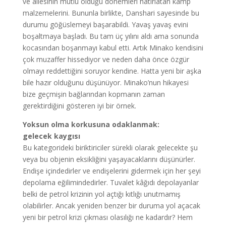
ve ailesinin mutlu olduğu dönemleri hatırlatan kamp
malzemelerini. Bununla birlikte, Danshari sayesinde bu
durumu göğüslemeyi başarabildi. Yavaş yavaş evini
boşaltmaya başladı. Bu tam üç yılını aldı ama sonunda
kocasından boşanmayı kabul etti. Artık Minako kendisini
çok muzaffer hissediyor ve neden daha önce özgür
olmayı reddettiğini soruyor kendine. Hatta yeni bir aşka
bile hazır olduğunu düşünüyor. Minako’nun hikayesi
bize geçmişin bağlarından kopmanın zaman
gerektirdiğini gösteren iyi bir örnek.
Yoksun olma korkusuna odaklanmak:
gelecek kaygısı
Bu kategorideki biriktiriciler sürekli olarak gelecekte şu
veya bu objenin eksikliğini yaşayacaklarını düşünürler.
Endişe içindedirler ve endişelerini gidermek için her şeyi
depolama eğilimindedirler. Tuvalet kâğıdı depolayanlar
belki de petrol krizinin yol açtığı kıtlığı unutmamış
olabilirler. Ancak yeniden benzer bir duruma yol açacak
yeni bir petrol krizi çıkması olasılığı ne kadardır? Hem