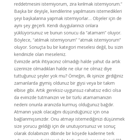
reddetmesini istemiyorum, zira kırılmak istemiyorum.”
Başka bir deyişle, kendilerine yapılmasını istemedikleri
şeyi başkalarına yapmak istemiyorlar… Objeler için de
aynı şey geçerli. Kendi duygularınızı onlara
yüklüyorsunuz ve bunun sonucu da “atamam” oluyor.
Böylece, “atılmak istemiyorum” “atmak istemiyorum”
oluyor. Sonuçta bu bir kategori meselesi değil, bu sizin
kendinizle olan meseleniz.
Evinizde artık ihtiyacınız olmadığı halde yahut da artık
üzerinize olmadıkları halde ne olur ne olmaz diye
tuttuğunuz şeyler yok mu? Örneğin, ilk işinize girdiğiniz
zamanlarda giymiş oldunuz bir giysi veya bir takım
elbise gibi. Artık gereksiz-uygunsuz-rahatsız edici olsa
da evinizde tutmanızın ve bir türlü atamamanızın
nedeni onunla aranızda kurmuş olduğunuz bağdır.
Atmanın yazık olacağını düşündüğünüz için ona
bağlanmışsınızdır. Onu atmayı istemediğinizi düşünmek
size yorucu geldiği için de unutuyorsunuz ve sonuç
olarak dolabınızın dibinde bir köşede kaderine terk