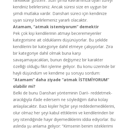
farklılıklar gösterir. Sizin şimdi kavramınıza uyan süreyi
kendiniz belirlersiniz. Ancak süresi size en uygun bir
şimdi mutlaka vardır. Danshari süreci için kendinize
uyan süreyi belirlemeniz yararlı olacaktır.
Atamam, “atmak istemiyorum” demektir
Pek çok kişi kendilerinin atmayı beceremeyenler
kategorisine ait olduklarını düşünüyorlar. Bu şekilde
kendilerini bir kategoriye dahil etmeye çalışıyorlar. Zira
bir kategoriye dahil olmak buna karşı
savaşamayacakları, bunun değişmez bir karakter
özelliği olduğu fikri işlerine geliyor. Bu konu üzerinde bir
hayli düşündüm ve kendime şu soruyu sordum:
“Atamam” daha ziyade “atmak İSTEMİYORUM”
olabilir mi?
Belki de bunu Danshari yönteminin Dan’ı- reddetmek-
aracılığıyla ifade edersem ne söylediğim daha kolay
anlaşılacaktır. Bazı kişiler hiçbir şeyi reddedemediklerini,
olur olmaz her şeyi kabul ettiklerini ve kendilerinden bir
şey istendiğinde hayır diyemediklerini iddia ediyorlar. Bu
aslında şu anlama geliyor: “Kimsenin benim isteklerimi