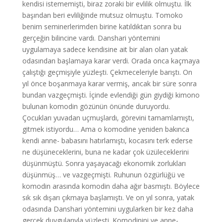
kendisi istememişti, biraz zoraki bir evlilik olmuştu. İlk
başından beri evliliğinde mutsuz olmuştu. Tomoko
benim seminerlerimden birine katıldıktan sonra bu
gerçeğin bilincine vardı. Danshari yöntemini
uygulamaya sadece kendisine ait bir alan olan yatak
odasından başlamaya karar verdi. Orada onca kaçmaya
çalıştığı geçmişiyle yüzleşti. Çekmeceleriyle barıştı. On
yıl önce boşanmaya karar vermiş, ancak bir süre sonra
bundan vazgeçmişti. İçinde evlendiği gün giydiği kimono
bulunan komodin gözünün önünde duruyordu.
Çocukları yuvadan uçmuşlardı, görevini tamamlamıştı,
gitmek istiyordu… Ama o komodine yeniden bakınca
kendi anne- babasını hatırlamıştı, kocasını terk ederse
ne düşüneceklerini, buna ne kadar çok üzüleceklerini
düşünmüştü. Sonra yaşayacağı ekonomik zorlukları
düşünmüş… ve vazgeçmişti. Ruhunun özgürlüğü ve
komodin arasında komodin daha ağır basmıştı. Böylece
sık sık dışarı çıkmaya başlamıştı. Ve on yıl sonra, yatak
odasında Danshari yöntemini uygularken bir kez daha
gerçek duygularıyla yüzleşti. Komodinini ve anne-