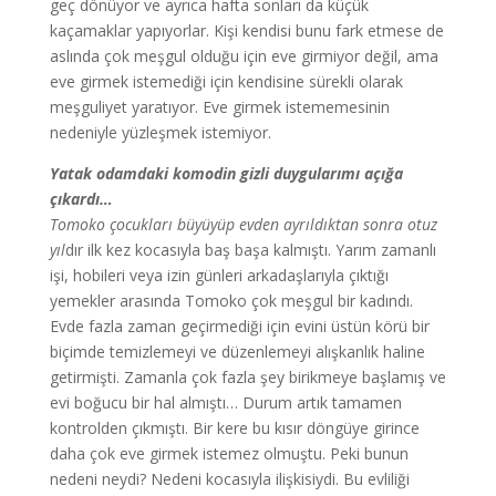
geç dönüyor ve ayrıca hafta sonları da küçük
kaçamaklar yapıyorlar. Kişi kendisi bunu fark etmese de
aslında çok meşgul olduğu için eve girmiyor değil, ama
eve girmek istemediği için kendisine sürekli olarak
meşguliyet yaratıyor. Eve girmek istememesinin
nedeniyle yüzleşmek istemiyor.
Yatak odamdaki komodin gizli duygularımı açığa
çıkardı…
Tomoko çocukları büyüyüp evden ayrıldıktan sonra otuz
yıl
dır ilk kez kocasıyla baş başa kalmıştı. Yarım zamanlı
işi, hobileri veya izin günleri arkadaşlarıyla çıktığı
yemekler arasında Tomoko çok meşgul bir kadındı.
Evde fazla zaman geçirmediği için evini üstün körü bir
biçimde temizlemeyi ve düzenlemeyi alışkanlık haline
getirmişti. Zamanla çok fazla şey birikmeye başlamış ve
evi boğucu bir hal almıştı… Durum artık tamamen
kontrolden çıkmıştı. Bir kere bu kısır döngüye girince
daha çok eve girmek istemez olmuştu. Peki bunun
nedeni neydi? Nedeni kocasıyla ilişkisiydi. Bu evliliği