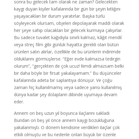
sonra bu gelecek tam olarak ne zaman? Gelecekten
kaygı duyan kişiler kafalarında bir gün bir şeyin kıtlığını
yaşayacakları bir durum yaratırlar. Başka türlü
söyleyecek olursam, objeleri depolayarak maddi olarak
her şeye sahip olacakları bir gelecek kurmaya çalışırlar.
Bu sadece tuvalet kağıdıyla sınırlı kalmaz, kâğıt mendil
veya streç film gibi günlük hayatta gerekli olan bütün
ürünleri satın alırlar, özellikle de bu ürünlerin indirimde
olduklarını görmüşlerse. “Eğer evde kalmazsa tedirgin
olurum”, “gerçekten de çok ucuz! ﬁimdi almazsam belki
bir daha böyle bir fırsat yakalayamam.” Bu düşünceler
kafalarında adeta bir saplantıya dönüşür. Ve çoğu
zaman hiç kullanılmamış veya sadece yarısı kullanılmış
dünya kadar şey dolapların dibinde uyumaya devam
eder.
Annem on beş uzun yıl boyunca ilaçlarını sakladı
Bundan on beş yıl önce annem kaygı bozukluğuna
yakalanmıştı. O dönem kendisine verdikleri ilaçlar çok
etkili olmuştu ve bu nedenle onları büyük bir özenle