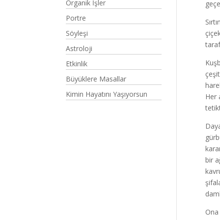
Organik İşler
geçe
Portre
Sırt
Söyleşi
çiçe
tara
Astroloji
Kuşb
Etkinlik
çeşi
Büyüklere Masallar
harek
Kimin Hayatını Yaşıyorsun
Her 
teti
Daya
gürb
kara
bir 
kavr
şifa
daml
Ona 