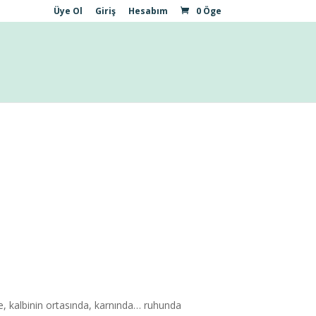
Üye Ol
Giriş
Hesabım
0 Öge
de, kalbinin ortasında, karnında… ruhunda