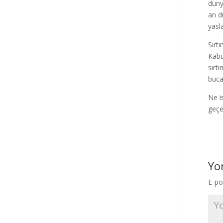
düny
an d
yasl
Sırt
Kabu
sırt
buca
Ne i
geçe
Yo
E-po