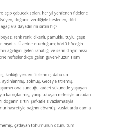
e açıp çabucak solan, her yıl yenilenen fidelerle
üyüyen, doğanın verdiğiyle beslenen, dört
ağaçlara dayadın mı sırtını hiç?
eyaz, renk renk; dikenli, pamuklu, tüylü; çeşit
arın hışırtısı. Üzerine oturduğum; börtü böceğin
n ağırlığını gelen rahatlığı ve serin dingin hissi.
ğin içine nefeslendikçe gelen güven-huzur. Hem
ş, kırıldığı yerden filizlenmiş daha da
 aydınlanmış, solmuş. Geceyle titremiş,
ş, yaşamın ona sunduğu kaderi sükunetle yaşayan
ıyla kamçılanmış, yanıp tutuşan nefesiyle arzudan
 doğanın sırtını şefkatle sıvazlamasıyla
mur hasretiyle bağrını dövmüş, vuslatlarda damla
enmemiş, çatlayan tohumunun özünü tüm