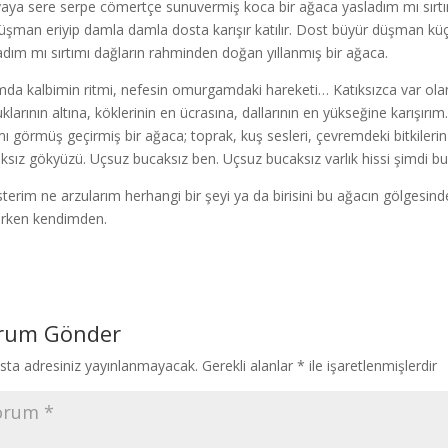
aya sere serpe cömertçe sunuvermiş koca bir ağaca yasladım mı sırt
üşman eriyip damla damla dosta karışır katılır. Dost büyür düşman küç
adım mı sırtımı dağların rahminden doğan yıllanmış bir ağaca.
ımda kalbimin ritmi, nefesin omurgamdaki hareketi… Katıksızca var olan
klarının altına, köklerinin en ücrasına, dallarının en yükseğine karışı
ımı görmüş geçirmiş bir ağaca; toprak, kuş sesleri, çevremdeki bitkiler
ksız gökyüzü. Uçsuz bucaksız ben. Uçsuz bucaksız varlık hissi şimdi b
sterim ne arzularım herhangi bir şeyi ya da birisini bu ağacın gölgesin
rken kendimden.
rum Gönder
sta adresiniz yayınlanmayacak.
Gerekli alanlar
*
ile işaretlenmişlerdir