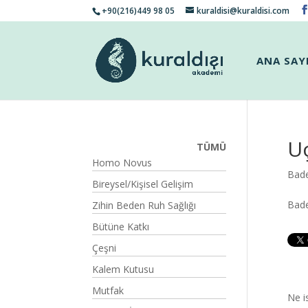
+90(216)449 98 05
kuraldisi@kuraldisi.com
ANA SAY
U
TÜMÜ
Homo Novus
Bade
Bireysel/Kişisel Gelişim
Bade
Zihin Beden Ruh Sağlığı
Bütüne Katkı
Çeşni
Kalem Kutusu
Mutfak
Ne i