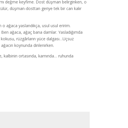
ımı değme keyfime. Dost düşman belirginken, o
ülür, düşman-dosttan geriye tek bir can kalır
 o ağaca yaslandıkça, usul usul eririm.
rım. Ben ağaca, ağaç bana damlar. Yasladığımda
in kokusu, rüzgârların yüce dalgası…Uçsuz
u ağacın koynunda dinlenirken.
de, kalbinin ortasında, karnında… ruhunda