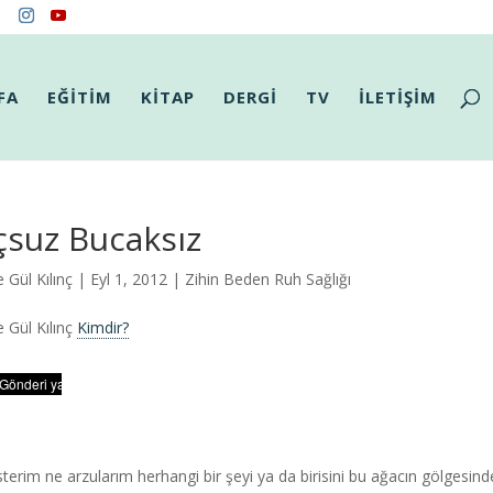
FA
EĞİTİM
KİTAP
DERGİ
TV
İLETİŞİM
çsuz Bucaksız
 Gül Kılınç
| Eyl 1, 2012 |
Zihin Beden Ruh Sağlığı
 Gül Kılınç
Kimdir?
sterim ne arzularım herhangi bir şeyi ya da birisini bu ağacın gölgesin