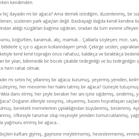
rken kendimden.
ını hiç dayadın mı bir ağaca? Ama demek istediğim, düzenlenmiş, bir sür
klenen, süslenen park ağaçları değil. Basbayağı dağda kendi kendine b
fından aldığı rüzgârları bağrına sığdıran, oradan da tüm evrene üfleyen 
urnu, böğürtlen, karamuk, alıç, mamuk… Çalılarla söyleşen; mor, sarı, b
t bitkilerle iç içe o ağacın kollarındayım şimdi. Çekirge sesleri, yaprakl
etiyle kımıl kımıl toprağın önce rahatsız, kaldıkça ve bıraktıkça bedenimi
an bir yılan, bilinmedik bir böcek çıkabilir tedirginliği ve bu tedirginli
kte hem rahat olmak.
dın mı sırtını hiç yıllanmış bir ağaca; kurumuş, yeşermiş yeniden, kırılmı
üzleşmiş, her mevsimin her halini tatmış bir ağaca? Güneşle tutuşmuş,
nlıkla dans etmiş; her şeyle beraber her anı içine sığdırmış, sindirmi
ağaca? Doğanın elleriyle sevişmiş, okşanmış, bazen hoyratlaşan saçlar
ulmuş, bereketli memelerinin çıplaklığından büyülenmiş, beslenmiş. Aynı
lanmış, öfkesiyle tarumar olup neşesiyle yeniden tomurcuklanmış, yağ
a yağmuru emmiş bir ağaca…
biçilen kaftanı giymiş, gayrisine meyletmemiş, heveslenmemiş, imr