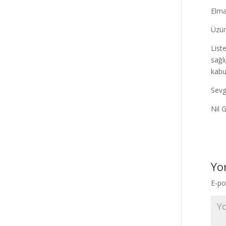
Elma
Üzüm
List
sağl
kabu
Sevg
Nil 
Yo
E-po