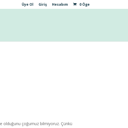
Üye Ol
Giriş
Hesabım
0 Öge
ne olduğunu çoğumuz bilmiyoruz. Çünkü