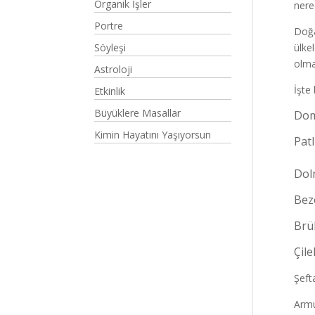
Organik İşler
nere
Portre
Doğa
Söyleşi
ülke
olma
Astroloji
İşte
Etkinlik
Büyüklere Masallar
Dom
Kimin Hayatını Yaşıyorsun
Patl
Dol
Bez
Brü
Çile
Şeft
Armu