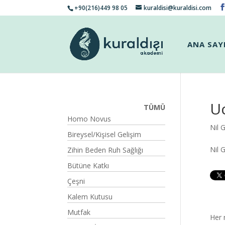
+90(216)449 98 05
kuraldisi@kuraldisi.com
ANA SAY
Uc
TÜMÜ
Homo Novus
Nil 
Bireysel/Kişisel Gelişim
Nil 
Zihin Beden Ruh Sağlığı
Bütüne Katkı
Çeşni
Kalem Kutusu
Mutfak
Her 