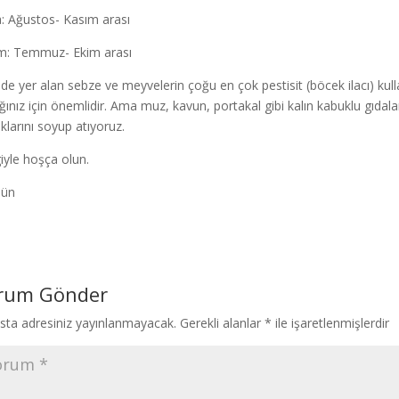
: Ağustos- Kasım arası
: Temmuz- Ekim arası
ede yer alan sebze ve meyvelerin çoğu en çok pestisit (böcek ilacı) kull
ığınız için önemlidir. Ama muz, kavun, portakal gibi kalın kabuklu gıdal
klarını soyup atıyoruz.
iyle hoşça olun.
Gün
rum Gönder
sta adresiniz yayınlanmayacak.
Gerekli alanlar
*
ile işaretlenmişlerdir