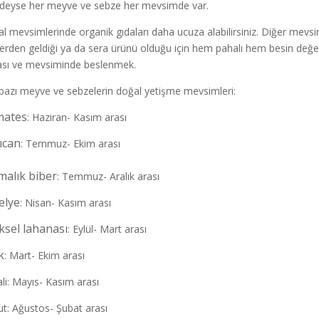
deyse her meyve ve sebze her mevsimde var.
l mevsimlerinde organik gıdaları daha ucuza alabilirsiniz. Diğer mevs
lerden geldiği ya da sera ürünü olduğu için hem pahalı hem besin değeri 
sı ve mevsiminde beslenmek.
 bazı meyve ve sebzelerin doğal yetişme mevsimleri:
ates
: Haziran- Kasım arası
ıcan
: Temmuz- Ekim arası
malık biber
: Temmuz- Aralık arası
elye
: Nisan- Kasım arası
ksel lahanası
: Eylül- Mart arası
k
: Mart- Ekim arası
ali: Mayıs- Kasım arası
t: Ağustos- Şubat arası