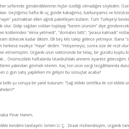
her seferinde gönderdiklerimin hiçbir özelliği olmadığını söyledim. Özell
ları. Geçtiğimiz hafta ilk üç günde kabağımız, barbunyamız ve börülcem
ayın” yazmaktan elleri ağrıdı paketleyen kızların. Tüm Türkiye’yi besl
k olur. Gidip sağdan soldan toplayıp ”benim ürünüm” diye gönderecek 
nın kolilerinden ”elma yetmedi”, ”domates bitti”, ”pırasa kalmadı” notla
gram dökecek kadar diktim. Elli beş kilo talep gelince yetmiyor. Bana ”s
n herkese nazikçe ”Hayır” dedim. ”Yetişemeyiz, sonra size de rezil olu
in etmemiştim. Organik ürün sektöründe bir telaş, bir gürültü koptu k
k… Önümüzdeki haftalarda İstanbul’daki annemi ziyarete geleceğim. Pa
tlerini yakından görmek isterim. Kaç ton ürün sergi tezgâhlarında duruy
n o gün satış yapılırken mi geliyor bu sonuçlar acaba?
a belki şu soruya bir yanıt bulurum: ”Sağ eldeki sertifika ile sol eldeki 
ahiden?”
aba Pınar Hanım,
likle kendimi tanıtayım: İsmim Ü. Ç. Ziraat mühendisiyim, organik tarı