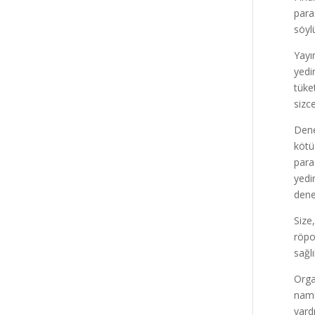
para
söyl
Yayı
yedi
tüke
sizc
Denet
kötü
para
yedi
dene
Size
röpo
sağlı
Orga
namu
yard