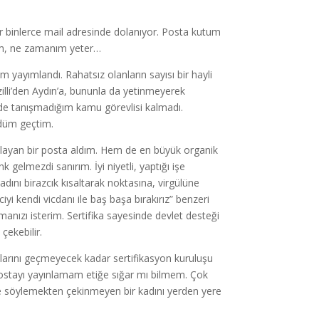
lar binlerce mail adresinde dolanıyor. Posta kutum
erim, ne zamanım yeter…
 yayımlandı. Rahatsız olanların sayısı bir hayli
lli’den Aydın’a, bununla da yetinmeyerek
nde tanışmadığım kamu görevlisi kalmadı.
ldüm geçtim.
aylayan bir posta aldım. Hem de en büyük organik
k gelmezdi sanırım. İyi niyetli, yaptığı işe
dını birazcık kısaltarak noktasına, virgülüne
yi kendi vicdanı ile baş başa bırakırız” benzeri
anızı isterim. Sertifika sayesinde devlet desteği
 çekebilir.
aklarını geçmeyecek kadar sertifikasyon kuruluşu
ostayı yayınlamam etiğe sığar mı bilmem. Çok
de söylemekten çekinmeyen bir kadını yerden yere