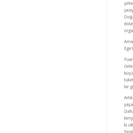
şirk
yazı
Doğa
dola
orga
Ama 
Ege’
Fuar
Gele
küçü
tüke
bir 
Artı
yaşa
Daha
kimy
ki ü
Fınd