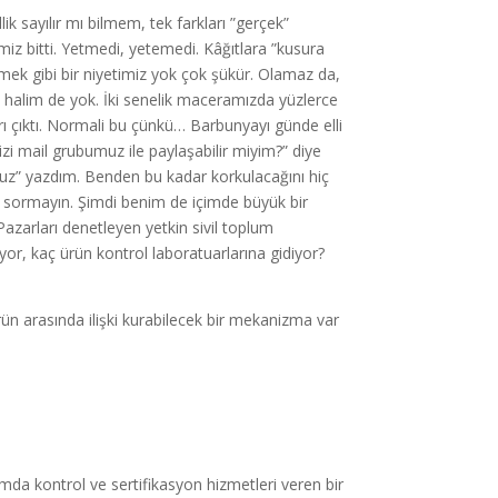
ik sayılır mı bilmem, tek farkları ”gerçek”
iz bitti. Yetmedi, yetemedi. Kâğıtlara ”kusura
emek gibi bir niyetimiz yok çok şükür. Olamaz da,
halim de yok. İki senelik maceramızda yüzlerce
rı çıktı. Normali bu çünkü… Barbunyayı günde elli
izi mail grubumuz ile paylaşabilir miyim?” diye
ruz” yazdım. Benden bu kadar korkulacağını hiç
i sormayın. Şimdi benim de içimde büyük bir
zarları denetleyen yetkin sivil toplum
or, kaç ürün kontrol laboratuarlarına gidiyor?
ürün arasında ilişki kurabilecek bir mekanizma var
mda kontrol ve sertifikasyon hizmetleri veren bir