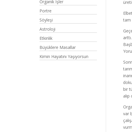
Organik İşler
üret
Portre
Elbe
Söyleşi
tam 
Astroloji
Geçe
artt
Etkinlik
Başb
Büyüklere Masallar
Yoru
Kimin Hayatını Yaşıyorsun
Sonr
tarım
inan
doku
bir 
alıp 
Orga
var 
çalı
vurm