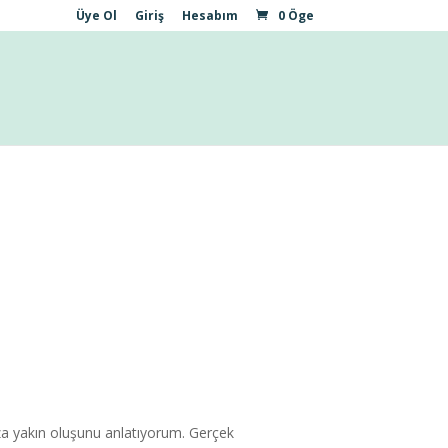
Üye Ol
Giriş
Hesabım
0 Öge
za yakın oluşunu anlatıyorum. Gerçek