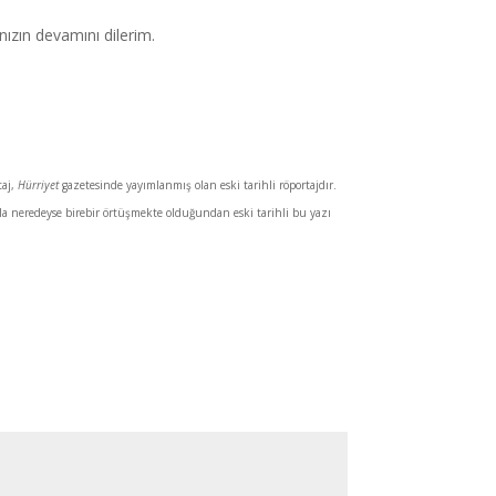
ınızın devamını dilerim.
taj,
Hürriyet
gazetesinde yayımlanmış olan eski tarihli röportajdır.
rla neredeyse birebir örtüşmekte olduğundan eski tarihli bu yazı