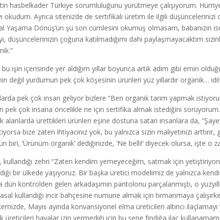
etin hasbelkader Türkiye sorumluluğunu yürütmeye çalışıyorum. Hürriyet P
yı okudum. Ayrıca sitenizde de sertifikalı üretim ile ilgili düşüncelerini
l Yaşama Dönüş’ün şu son cümlesini okumuş olmasam, babanızın ism
yı, düşüncelerinizin çoğuna katılmadığımı dahi paylaşmayacaktım sizinle:
nik.”
bu işin içerisinde yer aldığım yıllar boyunca artık adım gibi emin oldu
nin değil yurdumun pek çok köşesinin ürünleri yüz yıllardır organik… idi!
larda pek çok insan geliyor bizlere “Ben organik tarım yapmak istiyorum,
n pek çok insana öncelikle ne için sertifika almak istediğini soruyorum
k alanlarda ürettikleri ürünleri eşine dostuna satan insanlara da, “Şayet 
tiyorsa bize zaten ihtiyacınız yok, bu yalnızca sizin maliyetinizi arttı
gün biri, ‘Ürünüm organik’ dediğinizde, ‘Ne belli!’ diyecek olursa, işte o 
k, kullandığı zehri “Zaten kendim yemeyeceğim, satmak için yetiştiriyor
dığı bir ülkede yaşıyoruz. Bir başka üretici modelimiz de yalnızca kend
 dün kontrolden gelen arkadaşımın pantolonu parçalanmıştı, o yüzyıll
asal kullandığı incir bahçesine numune almak için tırmanmaya çalışır
lkemizde, Mayıs ayında konvansiyonel elma üreticileri altıncı ilaçlamayı
ık üreticileri havalar izin vermediği için bu sene fındığa ilaç kullanamam