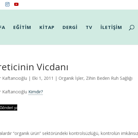
FA
EĞİTİM
KİTAP
DERGİ
TV
İLETİŞİM
eticinin Vicdanı
r Kaftancıoğlu
| Eki 1, 2011 |
Organik İşler
,
Zihin Beden Ruh Sağlığı
r Kaftancıoğlu
Kimdir?
alardır “organik ürün” sektöründeki kontrolsüzlüğü, kontrolün imkânsı