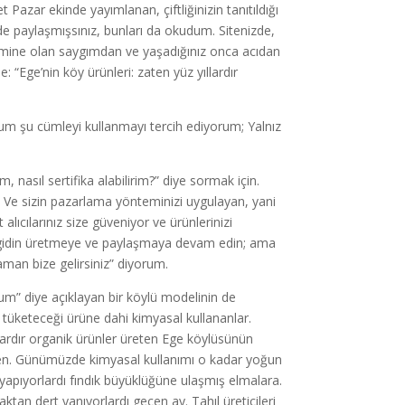
azar ekinde yayımlanan, çiftliğinizin tanıtıldığı
zi de paylaşmışsınız, bunları da okudum. Sitenizde,
ine olan saygımdan ve yaşadığınız onca acıdan
 “Ege’nin köy ürünleri: zaten yüz yıllardır
ğum şu cümleyi kullanmayı tercih ediyorum; Yalnız
 nasıl sertifika alabilirim?” diye sormak için.
. Ve sizin pazarlama yönteminizi uygulayan, yani
alıcılarınız size güveniyor ve ürünlerinizi
rır, gidin üretmeye ve paylaşmaya devam edin; ama
zaman bize gelirsiniz” diyorum.
um” diye açıklayan bir köylü modelinin de
i tüketeceği ürüne dahi kimyasal kullananlar.
ardır organik ürünler üreten Ege köylüsünün
ken. Günümüzde kimyasal kullanımı o kadar yoğun
 yapıyorlardı fındık büyüklüğüne ulaşmış elmalara.
aktan dert yanıyorlardı geçen ay. Tahıl üreticileri