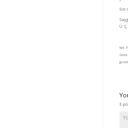
Sizi 
Sayg
Ü. Ç
Not: P
Gerek 
güncel
Yo
E-po