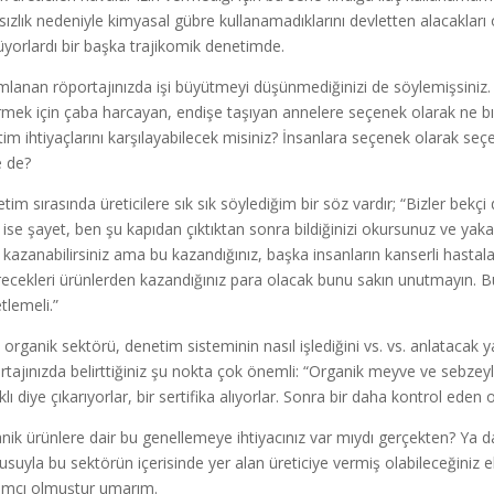
sızlık nedeniyle kimyasal gübre kullanamadıklarını devletten alacakları 
üyorlardı bir başka trajikomik denetimde.
mlanan röportajınızda işi büyütmeyi düşünmediğinizi de söylemişsiniz.
rmek için çaba harcayan, endişe taşıyan annelere seçenek olarak ne bır
tim ihtiyaçlarını karşılayabilecek misiniz? İnsanlara seçenek olarak se
e de?
im sırasında üreticilere sık sık söylediğim bir söz vardır; “Bizler bekçi 
 ise şayet, ben şu kapıdan çıktıktan sonra bildiğinizi okursunuz ve yak
 kazanabilirsiniz ama bu kazandığınız, başka insanların kanserli hastal
recekleri ürünlerden kazandığınız para olacak bunu sakın unutmayın. Bu
tlemeli.”
, organik sektörü, denetim sisteminin nasıl işlediğini vs. vs. anlatacak 
rtajınızda belirttiğiniz şu nokta çok önemli: “Organik meyve ve sebzeyle
klı diye çıkarıyorlar, bir sertifika alıyorlar. Sonra bir daha kontrol eden 
nik ürünlere dair bu genellemeye ihtiyacınız var mıydı gerçekten? Ya 
suyla bu sektörün içerisinde yer alan üreticiye vermiş olabileceğiniz
ımcı olmuştur umarım.