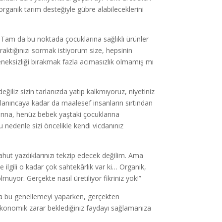
organik tarım desteğiyle gübre alabileceklerini
 Tam da bu noktada çocuklarına sağlıklı ürünler
aktığınızı sormak istiyorum size, hepsinin
çeneksizliği bırakmak fazla acımasızlık olmamış mı
değiliz sizin tarlanızda yatıp kalkmıyoruz, niyetiniz
alanıncaya kadar da maalesef insanların sırtından
arına, henüz bebek yaştaki çocuklarına
 nedenle sizi öncelikle kendi vicdanınız
yahut yazdıklarınızı tekzip edecek değilim. Ama
 ilgili o kadar çok sahtekârlık var ki… Organik,
olmuyor. Gerçekte nasıl üretiliyor fikriniz yok!”
da bu genellemeyi yaparken, gerçekten
 ekonomik zarar beklediğiniz faydayı sağlamanıza