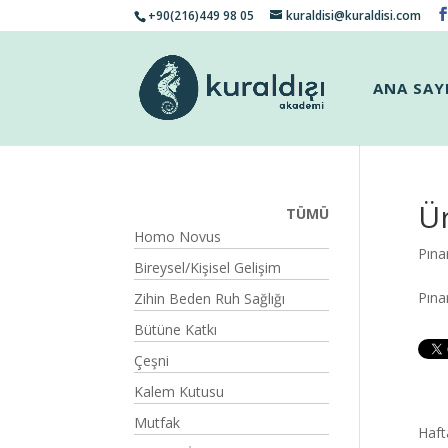
+90(216)449 98 05
kuraldisi@kuraldisi.com
ANA SAY
Ür
TÜMÜ
Homo Novus
Pına
Bireysel/Kişisel Gelişim
Pına
Zihin Beden Ruh Sağlığı
Bütüne Katkı
Çeşni
Kalem Kutusu
Mutfak
Haft