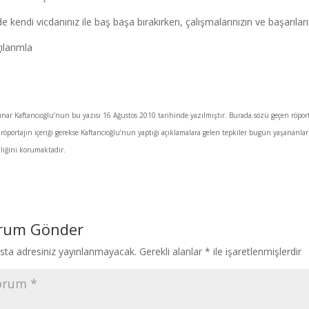
de kendi vicdanınız ile baş başa bırakırken, çalışmalarınızın ve başarılar
ılarımla
ınar Kaftancıoğlu’nun bu yazısı 16 Ağustos 2010 tarihinde yazılmıştır. Burada sözü geçen röpor
röportajın içeriği gerekse Kaftancıoğlu’nun yaptığı açıklamalara gelen tepkiler bugün yaşananla
liğini korumaktadır.
rum Gönder
sta adresiniz yayınlanmayacak.
Gerekli alanlar
*
ile işaretlenmişlerdir