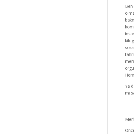
Ben 
olma
bakm
komi
insa
kilo
sora
tahm
mera
örgü
Heme
Ya d
mı s
Merh
Önce