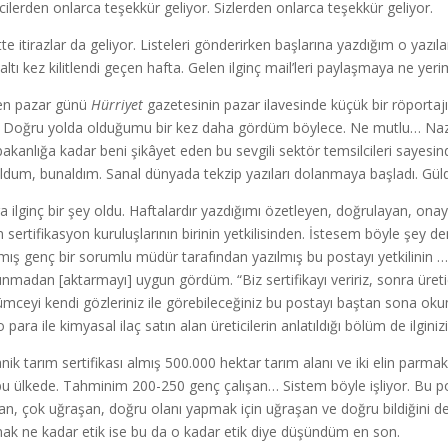
icilerden onlarca teşekkür geliyor. Sizlerden onlarca teşekkür geliyor.
tte itirazlar da geliyor. Listeleri gönderirken başlarına yazdığım o yazı
altı kez kilitlendi geçen hafta. Gelen ilginç mail’leri paylaşmaya ne y
n pazar günü
Hürriyet
gazetesinin pazar ilavesinde küçük bir röportajım
ı. Doğru yolda olduğumu bir kez daha gördüm böylece. Ne mutlu… Nazi
akanlığa kadar beni şikâyet eden bu sevgili sektör temsilcileri sayesi
ldum, bunaldım. Sanal dünyada tekzip yazıları dolanmaya başladı. Gü
a ilginç bir şey oldu. Haftalardır yazdığımı özetleyen, doğrulayan, on
 sertifikasyon kuruluşlarının birinin yetkilisinden. İstesem böyle şey den
mış genç bir sorumlu müdür tarafından yazılmış bu postayı yetkilinin …a
nmadan [aktarmayı] uygun gördüm. “Biz sertifikayı veririz, sonra üretici
tümceyi kendi gözleriniz ile görebileceğiniz bu postayı baştan sona okum
o para ile kimyasal ilaç satın alan üreticilerin anlatıldığı bölüm de ilginizi
nik tarım sertifikası almış 500.000 hektar tarım alanı ve iki elin parm
bu ülkede. Tahminim 200-250 genç çalışan… Sistem böyle işliyor. Bu p
şan, çok uğraşan, doğru olanı yapmak için uğraşan ve doğru bildiğini 
ak ne kadar etik ise bu da o kadar etik diye düşündüm en son.