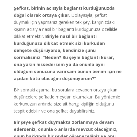
Şefkat, birinin acısıyla bağlantı kurduğunuzda
doğal olarak ortaya çıkar
. Dolayısıyla, şefkat
duymak için yapmanız gereken tek şey, karşınızdaki
kişinin acısıyla nasıl bir bağlantı kurduğunuza özellikle
dikkat etmektir.
Biriyle nasıl bir bağlantı
kurduğunuza dikkat etmek sizi korkudan
dehşete düşürüyorsa, kendinize şunu
sormalısınız: “Neden? Bu şeyle bağlantı kurar,
ona yakın hissedersem ya da onunla aynı
olduğum sonucuna varırsam bunun benim için ne
açıdan kötü olacağını düşünüyorum?”
Bir sonraki aşama, bu sorulara cevaben ortaya çıkan
düşüncelere şefkatle meydan okumaktır. Bu yöntemle
korkunuzun ardında size ait hangi kişiliğin olduğunu
tespit edebilir ve ona şefkat duyabilirsiniz.
Bir şeye şefkat duymakta zorlanmaya devam
ederseniz, onunla o anlarda mevcut olacağınız,
onun hakkında bir şeyler öğreneceğiniz ve onu