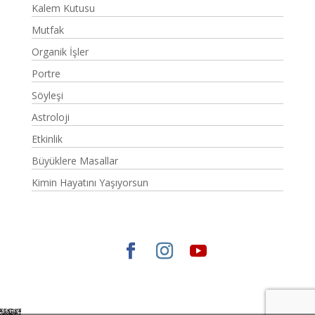
Kalem Kutusu
Mutfak
Organik İşler
Portre
Söyleşi
Astroloji
Etkinlik
Büyüklere Masallar
Kimin Hayatını Yaşıyorsun
Elegant Themes
tarafından tasarlandı. |
WordPress
gururla sunar.