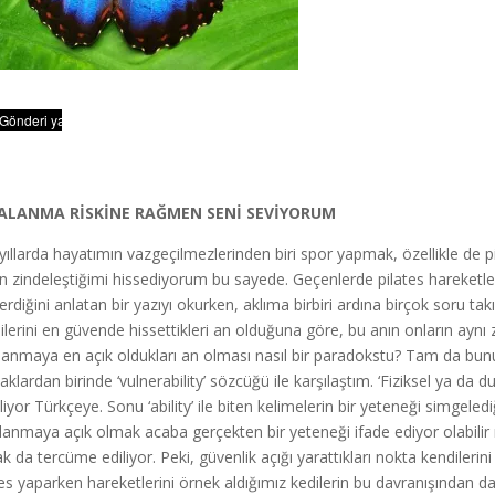
ALANMA RİSKİNE RAĞMEN SENİ SEVİYORUM
yıllarda hayatımın vazgeçilmezlerinden biri spor yapmak, özellikle de
n zindeleştiğimi hissediyorum bu sayede. Geçenlerde pilates hareketlerin
rdiğini anlatan bir yazıyı okurken, aklıma birbiri ardına birçok soru takıl
ilerini en güvende hissettikleri an olduğuna göre, bu anın onların ayn
lanmaya en açık oldukları an olması nasıl bir paradokstu? Tam da bu
aklardan birinde ‘vulnerability’ sözcüğü ile karşılaştım. ‘Fiziksel ya d
iliyor Türkçeye. Sonu ‘ability’ ile biten kelimelerin bir yeteneği simgel
lanmaya açık olmak acaba gerçekten bir yeteneği ifade ediyor olabilir m
ak da tercüme ediliyor. Peki, güvenlik açığı yarattıkları nokta kendilerin
tes yaparken hareketlerini örnek aldığımız kedilerin bu davranışından d