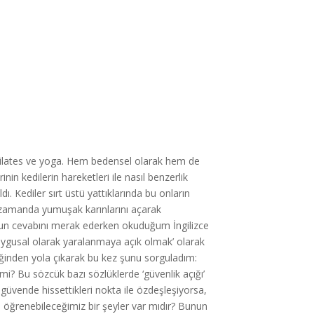
 pilates ve yoga. Hem bedensel olarak hem de
in kedilerin hareketleri ile nasıl benzerlik
dı. Kediler sırt üstü yattıklarında bu onların
ı zamanda yumuşak karınlarını açarak
nun cevabını merak ederken okuduğum İngilizce
a duygusal olarak yaralanmaya açık olmak’ olarak
ediğinden yola çıkarak bu kez şunu sorguladım:
i? Bu sözcük bazı sözlüklerde ‘güvenlik açığı’
i güvende hissettikleri nokta ile özdeşleşiyorsa,
a öğrenebileceğimiz bir şeyler var mıdır? Bunun