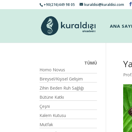
+90(216)449 98 05
kuraldisi@kuraldisi.com
ANA SAY
Y
TÜMÜ
Homo Novus
Prof
Bireysel/Kişisel Gelişim
Zihin Beden Ruh Sağlığı
Bütüne Katkı
Çeşni
Kalem Kutusu
Mutfak