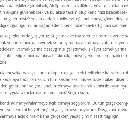
dan da ilişkilere girebilsek, ölçüp biçerek çizdiğimiz güvenli sınırların 
tın akışına güvenebilsek ve bu akışa teslim olup kendimizi bırakabilsek 
olup gider miyiz? Yoksa anda kalabilmeyi, eğlenebilmeyi, güven duyabil
rdiği özgürlüğü mü armağan ederiz kendimize? Kaybettiğimizi sanırken
tı seçimlerimizle yaşıyoruz. Suçlamak ve mazeretler üretmek yerine so
ak yerine kendimizi sevmek ve onaylamak, anlatmaya çalışmak yerine
delesini vermek yerine özsaygımızı geliştirmek, şikâyet etmek yerine 
ne kabul edip kendimizi akışa bırakmak, endişe yerine huzuru, haklı 
izde.
ularını saklamak için karnını kapatmış, gelecek tehlikelere karşı kontrol 
a kaçmaya hazır olmak için tüm kasları kasılmış ve tüyleri diken diken b
nden görünebilir ve yaralanabilir olmaya açık olarak sahibi ile oyun o
er duygulara mı bırakmalı kendimizi? Seçim sizin.
kendi adıma ‘yaralanmaya açık’ olmayı seçiyorum. Bunun gerçekten gel
ıyor ve kendimi bu yeteneğimi geliştirmeye açıyorum. Duygularımı uyuş
alanmaya açık olmak” bana gerçekten yaşadığımı hissettirdiği için.