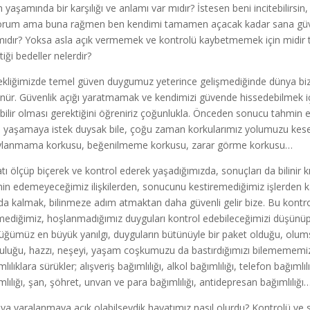
n yaşamında bir karşılığı ve anlamı var mıdır? İstesen beni incitebilirsin
yorum ama buna rağmen ben kendimi tamamen açacak kadar sana güven
mıdır? Yoksa asla açık vermemek ve kontrolü kaybetmemek için midir tü
iği bedeller nelerdir?
kliğimizde temel güven duygumuz yeterince gelişmediğinde dünya bize t
nür. Güvenlik açığı yaratmamak ve kendimizi güvende hissedebilmek içi
ebilir olması gerektiğini öğreniriz çoğunlukla. Önceden sonucu tahmin e
ı yaşamaya istek duysak bile, çoğu zaman korkularımız yolumuzu kese
lanmama korkusu, beğenilmeme korkusu, zarar görme korkusu…
tı ölçüp biçerek ve kontrol ederek yaşadığımızda, sonuçları da bilinir k
in edemeyeceğimiz ilişkilerden, sonucunu kestiremediğimiz işlerden kaç
da kalmak, bilinmeze adım atmaktan daha güvenli gelir bize. Bu kontro
mediğimiz, hoşlanmadığımız duyguları kontrol edebileceğimizi düşünüp 
üğümüz en büyük yanılgı, duyguların bütünüyle bir paket olduğu, olu
uluğu, hazzı, neşeyi, yaşam coşkumuzu da bastırdığımızı bilemememizd
lılıklara sürükler; alışveriş bağımlılığı, alkol bağımlılığı, telefon bağımlı
mlılığı, şan, şöhret, unvan ve para bağımlılığı, antidepresan bağımlılığı
 ya yaralanmaya açık olabilseydik hayatımız nasıl olurdu? Kontrolü ve st