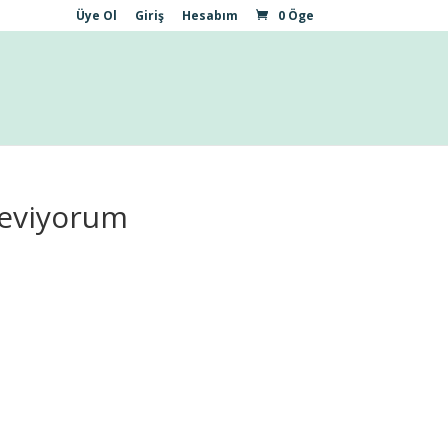
Üye Ol
Giriş
Hesabım
0 Öge
Seviyorum