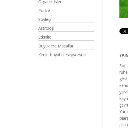
Organik İşler
Portre
Söyleşi
Astroloji
Etkinlik
Büyüklere Masallar
Kimin Hayatını Yaşıyorsun
YAR
Son 
ruhe
göste
kend
yara
kayn
çevr
Yara
olar
pila