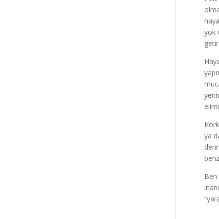
olma
haya
yok 
geti
Haya
yapm
müca
yeri
elim
Kork
ya d
deri
benz
Ben 
inan
“yar