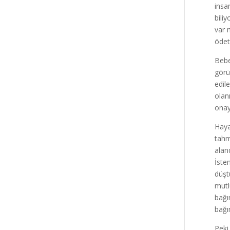
insa
bili
var 
ödett
Bebe
görü
edil
olan
onay
Haya
tahm
alan
İste
düşt
mutl
bağım
bağı
Peki