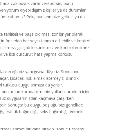
, bana çok büyük zarar verebilirsin, bunu
iyorum diyebildiğimiz kişiler ya da durumlar
m çabamız? Peki, bunların bize getirisi ya da
ehlikeli ve başa çıkılması zor bir yer olarak
n önceden her şeyin tahmin edilebilir ve kontrol
dilemez, gidişatı kestirilemez ve kontrol edilmez
r ve bizi durdurur; hata yapma korkusu
ılabileceğimiz yanılgısına düşeriz. Sonucunu
ar, kısacası risk almak istemeyiz. Bilindik
l tutkusu duygularımıza da yansır.
bunlardan korunabilmenin yollarını ararken içine
msuz duygularımızdan kaçmaya çalışırken
ir. Sonuçta bu duygu boşluğu bizi genellikle
lığı, estetik bağımlılığı, seks bağımlılığı, yemek
…
ratejilerimizi bir yana bırakıp, sonucu garanti