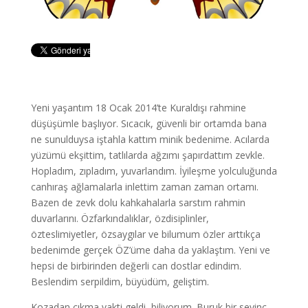
Yeni yaşantım 18 Ocak 2014’te Kuraldışı rahmine
düşüşümle başlıyor. Sıcacık, güvenli bir ortamda bana
ne sunulduysa iştahla kattım minik bedenime. Acılarda
yüzümü ekşittim, tatlılarda ağzımı şapırdattım zevkle.
Hopladım, zıpladım, yuvarlandım. İyileşme yolculuğunda
canhıraş ağlamalarla inlettim zaman zaman ortamı.
Bazen de zevk dolu kahkahalarla sarstım rahmin
duvarlarını. Özfarkındalıklar, özdisiplinler,
özteslimiyetler, özsaygılar ve bilumum özler arttıkça
bedenimde gerçek ÖZ’üme daha da yaklaştım. Yeni ve
hepsi de birbirinden değerli can dostlar edindim.
Beslendim serpildim, büyüdüm, geliştim.
Kozadan çıkma vakti geldi, biliyorum. Buruk bir sevinç