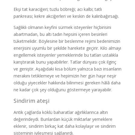
Ekşi tat karaciğeri; tuzlu böbreği; acı kalbi; tatlı
pankreası; kekre akciğerleri ve keskin de kalınbağırsağı.
Sağlıklı olmanın keyfini sürmek isteyenler hiçbirisini
abartmadan, bu altı tadın hepsini içeren besinleri
tüketmelidir. Böylesine bir beslenme rejimi bedenimizin
enerjisini uyumlu bir şekilde harekete geçirir. Kilo almayı
engellemek isteyenler yemeklerinde bu tatları ustalıkla
karıştırarak bunu yapabilirler. Tatlar dünyası çok ilginç
ve geniştir. Aşağıdaki kısa bölüm yalnızca bazı insanların
merakını tetiklemeye ve hepimizin her gün haşır neşir
olduğu yiyecekler hakkında bilinmesi gereken hâlâ daha
ne kadar çok şey olduğunu göstermeye yarayabilir.
Sindirim ateşi
Antik çağlarda köklü baharatlar ağırlıklarınca altın
değerindeydi. Bunlardan küçük miktarlar yemeklere
eklenir, sindirim birkaç kat daha kolaylaşır ve sindirim
sisteminin iyileşmesi sağlanırdı.