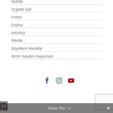
Mutfak
Organik İşler
Portre
Söyleşi
Astroloji
Etkinlik
Büyüklere Masallar
Kimin Hayatını Yaşıyorsun
Elegant Themes
tarafından tasarlandı. |
WordPress
gururla sunar.
Share This