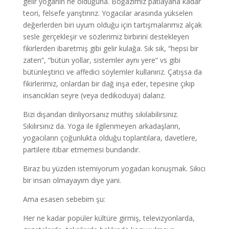
gelir yoganın ne olduğuna. Boğazımız patlayana kadar
teori, felsefe yarıştırırız. Yogacılar arasında yükselen
değerlerden biri uyum olduğu için tartışmalarımız alçak
sesle gerçekleşir ve sözlerimiz birbirini destekleyen
fikirlerden ibaretmiş gibi gelir kulağa. Sık sık, “hepsi bir
zaten”, “bütün yollar, sistemler aynı yere” vs gibi
bütünleştirici ve affedici söylemler kullanırız. Çatışsa da
fikirlerimiz, onlardan bir dağ inşa eder, tepesine çıkıp
insancıkları seyre (veya dedikoduya) dalarız.
Bizi dışarıdan dinliyorsanız müthiş sıkılabilirsiniz.
Sıkılırsınız da. Yoga ile ilgilenmeyen arkadaşların,
yogacıların çoğunlukta olduğu toplantılara, davetlere,
partilere itibar etmemesi bundandır.
Biraz bu yüzden istemiyorum yogadan konuşmak. Sıkıcı
bir insan olmayayım diye yani.
Ama esasen sebebim şu:
Her ne kadar popüler kültüre girmiş, televizyonlarda,