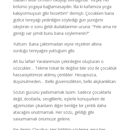
bölümü yogaya bağlamasaydın. İlla ki kafamıza yoga
kakıyormuşsun gibi hissettim” demişti. Çocukken bana
gizlice tereyağı yedirdiğini söylediği gün yüreğimi
sıkıştıran o soru geldi dudaklarımın ucuna: “Peki ama ne
gereği var şimdi bunu bana söylemenin?”
Yuttum. Bana çaktırmadan vişne reçelinin altına
sürdüğü tereyağını yuttuğum gibi.
Ah bu laflar! Yaralarımızın çekirdeğini oluşturan o
sözcükler… Tekme tokat ile değilse bile söz ile çocukluk
hassasiyetimize atılmış çentikler. Hesapsızca,
düşünülmeden… Belki güvensizlikten, belki alışkanlıktan.
Sözün gücünü yadsımamak lazım. Sadece çocuklarla
değil, dostlarla, sevgililerle, eşlerle konuşurken de
ağzımızdan çıkanların diğer benliğe bir çentik daha
atacağını unutmamalı. Her sözü, geldiği gibi
savurmamalı önümüze gelene.
Ne demiş Claudius: Her bildiğini söyleme ama her