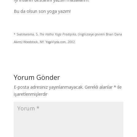
Bu da olsun son yoga yazım!
* Svatmarama, S.
The Hatha Yoga Pradipika
, (İngilizceye çeviren Brian Dana
Akers) Woodstock, NY: YogaViyda.com, 2002.
Yorum Gönder
E-posta adresiniz yayınlanmayacak.
Gerekli alanlar
*
ile
işaretlenmişlerdir