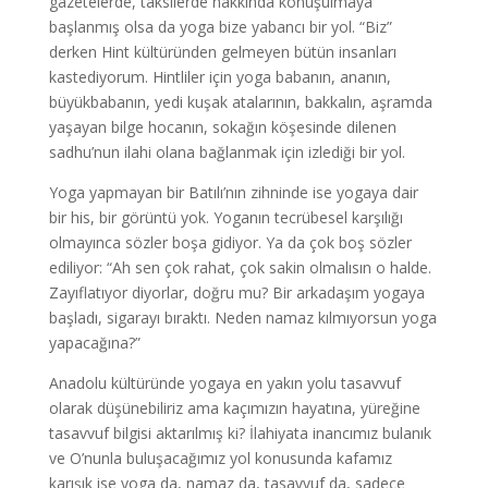
gazetelerde, taksilerde hakkında konuşulmaya
başlanmış olsa da yoga bize yabancı bir yol. “Biz”
derken Hint kültüründen gelmeyen bütün insanları
kastediyorum. Hintliler için yoga babanın, ananın,
büyükbabanın, yedi kuşak atalarının, bakkalın, aşramda
yaşayan bilge hocanın, sokağın köşesinde dilenen
sadhu’nun ilahi olana bağlanmak için izlediği bir yol.
Yoga yapmayan bir Batılı’nın zihninde ise yogaya dair
bir his, bir görüntü yok. Yoganın tecrübesel karşılığı
olmayınca sözler boşa gidiyor. Ya da çok boş sözler
ediliyor: “Ah sen çok rahat, çok sakin olmalısın o halde.
Zayıflatıyor diyorlar, doğru mu? Bir arkadaşım yogaya
başladı, sigarayı bıraktı. Neden namaz kılmıyorsun yoga
yapacağına?”
Anadolu kültüründe yogaya en yakın yolu tasavvuf
olarak düşünebiliriz ama kaçımızın hayatına, yüreğine
tasavvuf bilgisi aktarılmış ki? İlahiyata inancımız bulanık
ve O’nunla buluşacağımız yol konusunda kafamız
karışık ise yoga da, namaz da, tasavvuf da, sadece