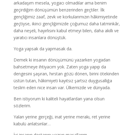
arkadaşım mesela, yogacı olmadılar ama benim
geçirdiğim dönüşümün benzerinden geçtiler. İlk
gençliğimiz zaaf, zevk ve korkularımızın hâkimiyetinde
geçtiyse, ikinci gençliğimizde çoğumuz daha tatminkâr,
daha neşeli, hayırlısını kabul etmeyi bilen, daha akıllı ve
yaratıcı insanlara dönüştük.
Yoga yapsak da yapmasak da.
Demek ki insanın dönüşümünü yazarken yogadan
bahsetmeye ihtiyacım yok. Zaten yoga yapıp da
dengesini şaşıran, hırstan gözü dönen, birini ötekinden
üstün tutan, hâkimiyeti kayıtsız şartsız duygusallığa
teslim eden nice insan var. Ülkemizde ve dünyada.
Ben istiyorum ki kaliteli hayatlardan yana olsun
sözlerim.
Yalan yerine gerçeği, inat yerine merakı, ret yerine
kabulü anlatsınlar…
İyi insanın destanını yazsın masallarım.