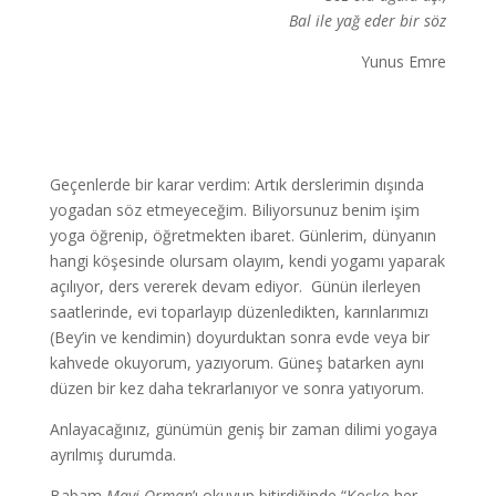
Bal ile yağ eder bir söz
Yunus Emre
Geçenlerde bir karar verdim: Artık derslerimin dışında
yogadan söz etmeyeceğim. Biliyorsunuz benim işim
yoga öğrenip, öğretmekten ibaret. Günlerim, dünyanın
hangi köşesinde olursam olayım, kendi yogamı yaparak
açılıyor, ders vererek devam ediyor. Günün ilerleyen
saatlerinde, evi toparlayıp düzenledikten, karınlarımızı
(Bey’in ve kendimin) doyurduktan sonra evde veya bir
kahvede okuyorum, yazıyorum. Güneş batarken aynı
düzen bir kez daha tekrarlanıyor ve sonra yatıyorum.
Anlayacağınız, günümün geniş bir zaman dilimi yogaya
ayrılmış durumda.
Babam
Mavi Orman
’ı okuyup bitirdiğinde “Keşke her