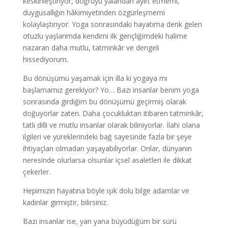
keskinleştiriyor, doğruyu yalandan ayırt etmemi,
duygusallığın hâkimiyetinden özgürleşmemi
kolaylaştırıyor. Yoga sonrasındaki hayatıma denk gelen
otuzlu yaşlarımda kendimi ilk gençliğimdeki halime
nazaran daha mutlu, tatminkâr ve dengeli
hissediyorum.
Bu dönüşümü yaşamak için illa ki yogaya mı
başlamamız gerekiyor? Yo… Bazı insanlar benim yoga
sonrasında girdiğim bu dönüşümü geçirmiş olarak
doğuyorlar zaten. Daha çocukluktan itibaren tatminkâr,
tatlı dilli ve mutlu insanlar olarak biliniyorlar. İlahi olana
ilgileri ve yüreklerindeki bağ sayesinde fazla bir şeye
ihtiyaçları olmadan yaşayabiliyorlar. Onlar, dünyanın
neresinde olurlarsa olsunlar içsel asaletleri ile dikkat
çekerler.
Hepimizin hayatına böyle ışık dolu bilge adamlar ve
kadınlar girmiştir, bilirsiniz.
Bazı insanlar ise, yan yana büyüdüğüm bir sürü