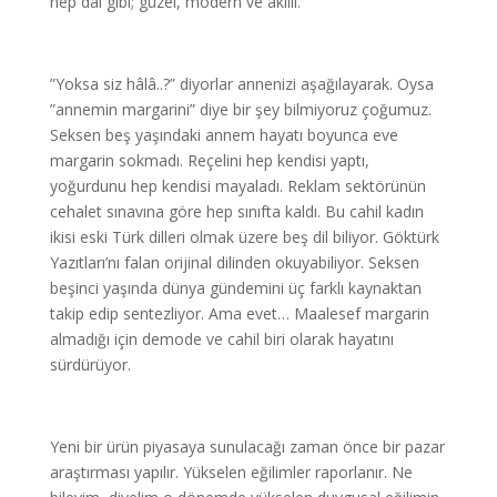
hep dal gibi; güzel, modern ve akıllı.
”Yoksa siz hâlâ..?” diyorlar annenizi aşağılayarak. Oysa
”annemin margarini” diye bir şey bilmiyoruz çoğumuz.
Seksen beş yaşındaki annem hayatı boyunca eve
margarin sokmadı. Reçelini hep kendisi yaptı,
yoğurdunu hep kendisi mayaladı. Reklam sektörünün
cehalet sınavına göre hep sınıfta kaldı. Bu cahil kadın
ikisi eski Türk dilleri olmak üzere beş dil biliyor. Göktürk
Yazıtları’nı falan orijinal dilinden okuyabiliyor. Seksen
beşinci yaşında dünya gündemini üç farklı kaynaktan
takip edip sentezliyor. Ama evet… Maalesef margarin
almadığı için demode ve cahil biri olarak hayatını
sürdürüyor.
Yeni bir ürün piyasaya sunulacağı zaman önce bir pazar
araştırması yapılır. Yükselen eğilimler raporlanır. Ne