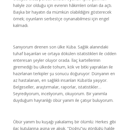
haliyle zor olduğu için evrenin hâkimleri onları da açtı.
Başka bir hayatın da mümkün olabildiğini gösterecek
örnek; oyunların serbestçe oynanabilmesi için engel
kalmadı.
Sanıyorum direnen son ülke Küba. Sağlık alanındaki
tuhaf başarıları ve ortaya dökülen istatistikleri ile cidden
enteresan şeyler oluyor orada. İlaç kartellerinin
giremediği bu ülkede tohum, kök ve bitki yaprakları ile
hazırlanan terkipler şu sonucu doğuruyor: Dünyanın en
az hastalanan, en sağlıklı insanları Küba’da yaşıyor.
Belgeseller, araştırmalar, raporlar, istatistikler…
Seyrediyorum, inceliyorum, okuyorum. Bir yanımla
duyduğum hayranlığı öbür yanım ile çatışır buluyorum.
Öbür yanım bu kuşağı yakalamış bir ölümlü: Herkes gibi
ilaç kutularına aşina ve alışık. ”Doğru”yu gördüğü halde