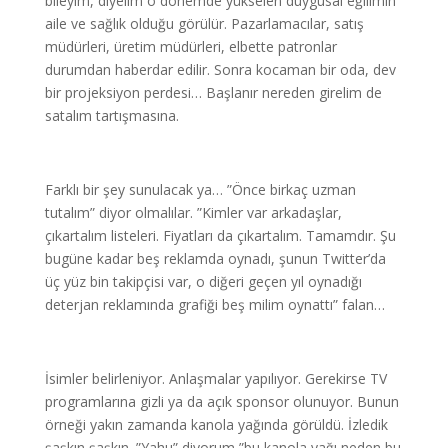
bileyim, diyelim o dönemde yükselen duygusal eğilimin
aile ve sağlık olduğu görülür. Pazarlamacılar, satış
müdürleri, üretim müdürleri, elbette patronlar
durumdan haberdar edilir. Sonra kocaman bir oda, dev
bir projeksiyon perdesi… Başlanır nereden girelim de
satalım tartışmasına.
Farklı bir şey sunulacak ya… ”Önce birkaç uzman
tutalım” diyor olmalılar. ”Kimler var arkadaşlar,
çıkartalım listeleri. Fiyatları da çıkartalım. Tamamdır. Şu
bugüne kadar beş reklamda oynadı, şunun Twitter’da
üç yüz bin takipçisi var, o diğeri geçen yıl oynadığı
deterjan reklamında grafiği beş milim oynattı” falan…
İsimler belirleniyor. Anlaşmalar yapılıyor. Gerekirse TV
programlarına gizli ya da açık sponsor olunuyor. Bunun
örneği yakın zamanda kanola yağında görüldü. İzledik
şaşkın şaşkın. ”Yahu” diyorum ”bu kanola yağı neden bu