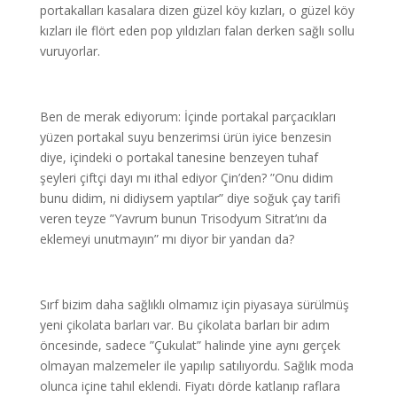
portakalları kasalara dizen güzel köy kızları, o güzel köy
kızları ile flört eden pop yıldızları falan derken sağlı sollu
vuruyorlar.
Ben de merak ediyorum: İçinde portakal parçacıkları
yüzen portakal suyu benzerimsi ürün iyice benzesin
diye, içindeki o portakal tanesine benzeyen tuhaf
şeyleri çiftçi dayı mı ithal ediyor Çin’den? ”Onu didim
bunu didim, ni didiysem yaptılar” diye soğuk çay tarifi
veren teyze ”Yavrum bunun Trisodyum Sitrat’ını da
eklemeyi unutmayın” mı diyor bir yandan da?
Sırf bizim daha sağlıklı olmamız için piyasaya sürülmüş
yeni çikolata barları var. Bu çikolata barları bir adım
öncesinde, sadece ”Çukulat” halinde yine aynı gerçek
olmayan malzemeler ile yapılıp satılıyordu. Sağlık moda
olunca içine tahıl eklendi. Fiyatı dörde katlanıp raflara