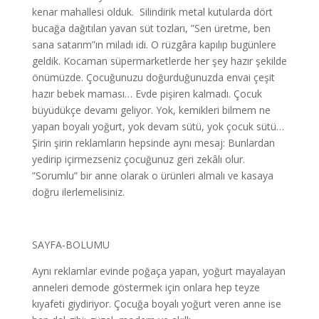
kenar mahallesi olduk. Silindirik metal kutularda dört
bucağa dağıtılan yavan süt tozları, ”Sen üretme, ben
sana satarım”ın miladı idi. O rüzgâra kapılıp bugünlere
geldik. Kocaman süpermarketlerde her şey hazır şekilde
önümüzde. Çocuğunuzu doğurduğunuzda envai çeşit
hazır bebek maması… Evde pişiren kalmadı. Çocuk
büyüdükçe devamı geliyor. Yok, kemikleri bilmem ne
yapan boyalı yoğurt, yok devam sütü, yok çocuk sütü…
Şirin şirin reklamların hepsinde aynı mesaj: Bunlardan
yedirip içirmezseniz çocuğunuz geri zekâlı olur.
”Sorumlu” bir anne olarak o ürünleri almalı ve kasaya
doğru ilerlemelisiniz.
SAYFA-BOLUMU
Aynı reklamlar evinde poğaça yapan, yoğurt mayalayan
anneleri demode göstermek için onlara hep teyze
kıyafeti giydiriyor. Çocuğa boyalı yoğurt veren anne ise