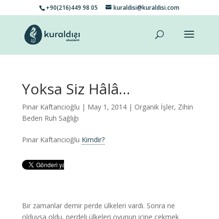
+90(216)449 98 05
kuraldisi@kuraldisi.com
Yoksa Siz Hâlâ…
Pınar Kaftancıoğlu
| May 1, 2014 |
Organik İşler
,
Zihin
Beden Ruh Sağlığı
Pınar Kaftancıoğlu
Kimdir?
Bir zamanlar demir perde ülkeleri vardı. Sonra ne
olduysa oldu, perdeli ülkeleri oyunun içine çekmek