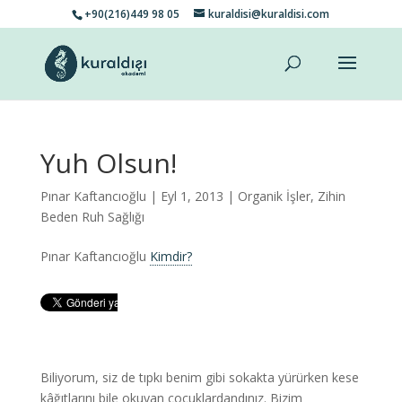
+90(216)449 98 05
kuraldisi@kuraldisi.com
Yuh Olsun!
Pınar Kaftancıoğlu
| Eyl 1, 2013 |
Organik İşler
,
Zihin
Beden Ruh Sağlığı
Pınar Kaftancıoğlu
Kimdir?
Biliyorum, siz de tıpkı benim gibi sokakta yürürken kese
kâğıtlarını bile okuyan çocuklardandınız. Bizim