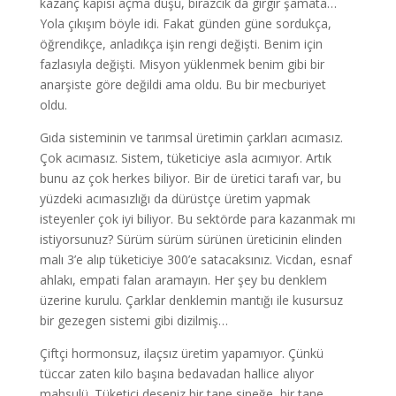
kazanç kapısı açma düşü, birazcık da gırgır şamata…
Yola çıkışım böyle idi. Fakat günden güne sordukça,
öğrendikçe, anladıkça işin rengi değişti. Benim için
fazlasıyla değişti. Misyon yüklenmek benim gibi bir
anarşiste göre değildi ama oldu. Bu bir mecburiyet
oldu.
Gıda sisteminin ve tarımsal üretimin çarkları acımasız.
Çok acımasız. Sistem, tüketiciye asla acımıyor. Artık
bunu az çok herkes biliyor. Bir de üretici tarafı var, bu
yüzdeki acımasızlığı da dürüstçe üretim yapmak
isteyenler çok iyi biliyor. Bu sektörde para kazanmak mı
istiyorsunuz? Sürüm sürüm sürünen üreticinin elinden
malı 3’e alıp tüketiciye 300’e satacaksınız. Vicdan, esnaf
ahlakı, empati falan aramayın. Her şey bu denklem
üzerine kurulu. Çarklar denklemin mantığı ile kusursuz
bir gezegen sistemi gibi dizilmiş…
Çiftçi hormonsuz, ilaçsız üretim yapamıyor. Çünkü
tüccar zaten kilo başına bedavadan hallice alıyor
mahsulü. Tüketici deseniz bir tane sineğe, bir tane