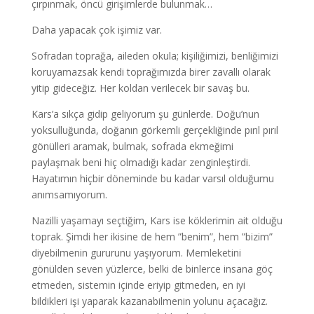
çırpınmak, öncü girişimlerde bulunmak…
Daha yapacak çok işimiz var.
Sofradan toprağa, aileden okula; kişiliğimizi, benliğimizi
koruyamazsak kendi toprağımızda birer zavallı olarak
yitip gideceğiz. Her koldan verilecek bir savaş bu.
Kars’a sıkça gidip geliyorum şu günlerde. Doğu’nun
yoksulluğunda, doğanın görkemli gerçekliğinde pırıl pırıl
gönülleri aramak, bulmak, sofrada ekmeğimi
paylaşmak beni hiç olmadığı kadar zenginleştirdi.
Hayatımın hiçbir döneminde bu kadar varsıl olduğumu
anımsamıyorum.
Nazilli yaşamayı seçtiğim, Kars ise köklerimin ait olduğu
toprak. Şimdi her ikisine de hem ”benim”, hem ”bizim”
diyebilmenin gururunu yaşıyorum. Memleketini
gönülden seven yüzlerce, belki de binlerce insana göç
etmeden, sistemin içinde eriyip gitmeden, en iyi
bildikleri işi yaparak kazanabilmenin yolunu açacağız.