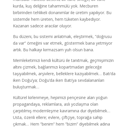
kurda, kuş deliğine tahammülü yok. Mecburen
birbirinden tehlikeli donanımlar ile üretim yapılıyor. Bu
sistemde hem üreten, hem tüketen kaybediyor.
Kazanan sadece aracılar oluyor.
Bu düzeni, bu sistemi anlatmak, eleştirmek, ”doğrusu
da var” örneğini var etmek, göstermek bana yetmiyor
artık. Bu halkayı kırmazsam yuh olsun bana.
Memleketimizi kendi kültürü ile tanıtmak, geçmişimizin
altını çizmek, bağlarımızı kopartmadan geleceğe
taşıyabilmek, arşivlere, belleklere kazıyabilmek… Batı’da
iken Doğu’ya; Doğu’da iken Batı’ya sevdalananları
buluşturmak…
Kültürel kirlenmeye, hepimizi pençesine alan yoğun
propagandaya, reklamlara, aslı yozlaşma olan
çarpıtılmış modernleşme kavramına dur diyebilmek…
Usta, özenli ellere; evlere, çiftçiye, toprağa sahip
çıkmak… Hem ”benim” hem ”bizim” diyebilmek adına