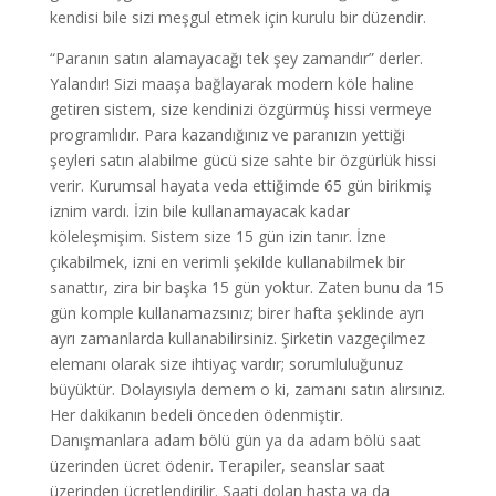
kendisi bile sizi meşgul etmek için kurulu bir düzendir.
“Paranın satın alamayacağı tek şey zamandır” derler.
Yalandır! Sizi maaşa bağlayarak modern köle haline
getiren sistem, size kendinizi özgürmüş hissi vermeye
programlıdır. Para kazandığınız ve paranızın yettiği
şeyleri satın alabilme gücü size sahte bir özgürlük hissi
verir. Kurumsal hayata veda ettiğimde 65 gün birikmiş
iznim vardı. İzin bile kullanamayacak kadar
köleleşmişim. Sistem size 15 gün izin tanır. İzne
çıkabilmek, izni en verimli şekilde kullanabilmek bir
sanattır, zira bir başka 15 gün yoktur. Zaten bunu da 15
gün komple kullanamazsınız; birer hafta şeklinde ayrı
ayrı zamanlarda kullanabilirsiniz. Şirketin vazgeçilmez
elemanı olarak size ihtiyaç vardır; sorumluluğunuz
büyüktür. Dolayısıyla demem o ki, zamanı satın alırsınız.
Her dakikanın bedeli önceden ödenmiştir.
Danışmanlara adam bölü gün ya da adam bölü saat
üzerinden ücret ödenir. Terapiler, seanslar saat
üzerinden ücretlendirilir. Saati dolan hasta ya da