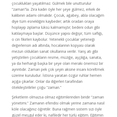
çocuklukları yaşatılmaz. Gülmek bile unutturulur
“zaman”la. Zira kadın öyle her şeye gülmez, erkek de
kalıbının adamı olmalıdır. Çocuk, ağabey, abla olacağım
diye tüm esnekliğini kaybeder; artık oradan oraya
hoplayıp zıplama lüksü kalmamıştır; bedeni odun gibi
katılaşmaya başlar. Düşünce yapısı değişir, tüm saflığı,
o cin fikirleri kaybolur. Yetenekli çocuklar yeteneği
değerlensin adı altında, hocalarının kopyası olarak
mezun oldukları sanat okullarına verilir. Yarış atı gibi
yetiştirilen çocukların resme, müziğe, aşçılığa, sanata,
ya da herhangi başka bir şeye olan merakı önemsiz bir
ayrıntıdır. Zaman pek çok şeyin aksine insanı köreltmek
üzerine kuruludur. İstisna yaratan özgür ruhlar hemen
açığa çıkarlar. Onlar da diğerleri tarafından
ötekileştirilirler çoğu “zaman.”
Şirketlerin olmazsa olmaz eğitimlerinden biridir “zaman
yönetimi.” Zamanın efendisi olmak yerine zamana nasıl
köle olacağınız öğretilir. Buna rağmen sistem sizi öyle
güzel meşgul eder ki, nafiledir her türlü eğitim. Eğitimin