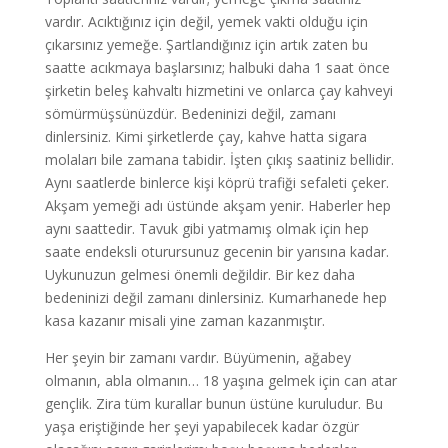
vardır. Acıktığınız için değil, yemek vakti olduğu için
çıkarsınız yemeğe. Şartlandığınız için artık zaten bu
saatte acıkmaya başlarsınız; halbuki daha 1 saat önce
şirketin beleş kahvaltı hizmetini ve onlarca çay kahveyi
sömürmüşsünüzdür. Bedeninizi değil, zamanı
dinlersiniz. Kimi şirketlerde çay, kahve hatta sigara
molaları bile zamana tabidir. İşten çıkış saatiniz bellidir.
Aynı saatlerde binlerce kişi köprü trafiği sefaleti çeker.
Akşam yemeği adı üstünde akşam yenir. Haberler hep
aynı saattedir. Tavuk gibi yatmamış olmak için hep
saate endeksli oturursunuz gecenin bir yarısına kadar.
Uykunuzun gelmesi önemli değildir. Bir kez daha
bedeninizi değil zamanı dinlersiniz. Kumarhanede hep
kasa kazanır misali yine zaman kazanmıştır.
Her şeyin bir zamanı vardır. Büyümenin, ağabey
olmanın, abla olmanın… 18 yaşına gelmek için can atar
gençlik. Zira tüm kurallar bunun üstüne kuruludur. Bu
yaşa eriştiğinde her şeyi yapabilecek kadar özgür