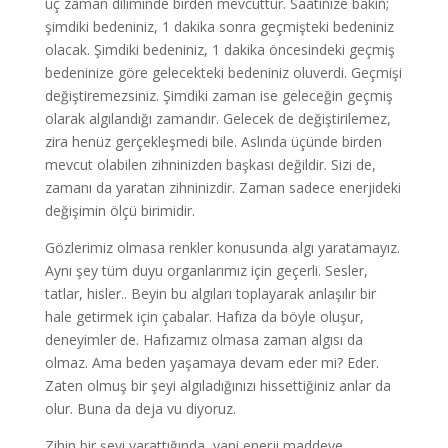
üç zaman diliminde birden mevcuttur. Saatinize bakın;
şimdiki bedeniniz, 1 dakika sonra geçmişteki bedeniniz
olacak. Şimdiki bedeniniz, 1 dakika öncesindeki geçmiş
bedeninize göre gelecekteki bedeniniz oluverdi. Geçmişi
değiştiremezsiniz. Şimdiki zaman ise geleceğin geçmiş
olarak algılandığı zamandır. Gelecek de değiştirilemez,
zira henüz gerçekleşmedi bile. Aslında üçünde birden
mevcut olabilen zihninizden başkası değildir. Sizi de,
zamanı da yaratan zihninizdir. Zaman sadece enerjideki
değişimin ölçü birimidir.
Gözlerimiz olmasa renkler konusunda algı yaratamayız.
Aynı şey tüm duyu organlarımız için geçerli. Sesler,
tatlar, hisler.. Beyin bu algıları toplayarak anlaşılır bir
hale getirmek için çabalar. Hafıza da böyle oluşur,
deneyimler de. Hafızamız olmasa zaman algısı da
olmaz. Ama beden yaşamaya devam eder mi? Eder.
Zaten olmuş bir şeyi algıladığınızı hissettiğiniz anlar da
olur. Buna da deja vu diyoruz.
Zihin bir şeyi yarattığında, yani enerji maddeye