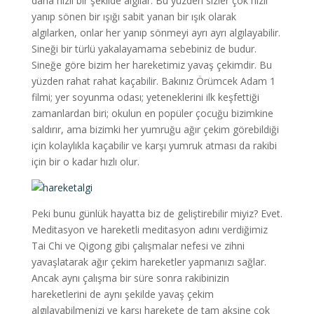
daha hızlı bir şekilde algılar. Bu yüzden sizler çok hızlı
yanıp sönen bir ışığı sabit yanan bir ışık olarak
algılarken, onlar her yanıp sönmeyi ayrı ayrı algılayabilir.
Sineği bir türlü yakalayamama sebebiniz de budur.
Sineğe göre bizim her hareketimiz yavaş çekimdir. Bu
yüzden rahat rahat kaçabilir. Bakınız Örümcek Adam 1
filmi; yer soyunma odası; yeteneklerini ilk keşfettiği
zamanlardan biri; okulun en popüler çocuğu bizimkine
saldırır, ama bizimki her yumruğu ağır çekim görebildiği
için kolaylıkla kaçabilir ve karşı yumruk atması da rakibi
için bir o kadar hızlı olur.
Peki bunu günlük hayatta biz de geliştirebilir miyiz? Evet.
Meditasyon ve hareketli meditasyon adını verdiğimiz
Tai Chi ve Qigong gibi çalışmalar nefesi ve zihni
yavaşlatarak ağır çekim hareketler yapmanızı sağlar.
Ancak aynı çalışma bir süre sonra rakibinizin
hareketlerini de aynı şekilde yavaş çekim
algılayabilmenizi ve karşı harekete de tam aksine çok