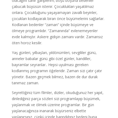
olacağını sanır gariplerim; boşu boşuna bedenler
çabucak büyüsün istenir. Çocuklukları yaşatılmaz
onlara. Çocukluğunu yaşayamayan zavallı beyinler,
çocukları kodlayarak biran önce büyümelerini sağlarlar.
Kodlanan bedenler “zaman” içinde büyümeye ve
ölmeye programlıdır. “Zamanında” evlenemeyenler
evde kalmıştır. Askere gidişin zamanı vardır. Zamansız
öten horoz kesilir.
Yaş günleri, yılbaşları, yıldönümleri, sevgililer günü,
anneler babalar günü gibi özel günler, kandiller,
bayramlar seyranlar.. Hepsi uyulması gereken
kodlanmış programın öğeleridir. Zaman sizi çatır çatır
yönetir. Bazen geçmek bilmez, bazen de dur durak
tanımaz zaman.
Seyrettiğiniz tüm filmler, diziler, okuduğunuz her yapıt,
dinlediğiniz parça sözleri sizi programlayıp büyümek,
yaşlanmak ve ölmek üzerine programlar. Bir gün
yaşlanacağınıza inanarak büyürseniz elbette
yaşlanırsınız, çünkü içinde barındığınız bedeni buna