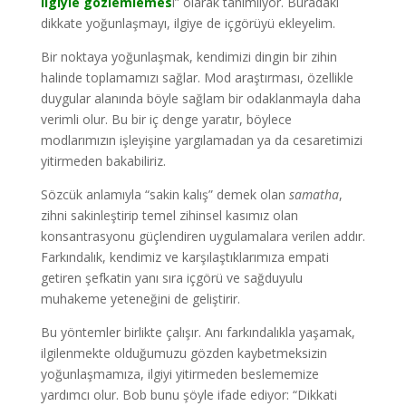
ilgiyle gözlemlemes
i” olarak tanımlıyor. Buradaki
dikkate yoğunlaşmayı, ilgiye de içgörüyü ekleyelim.
Bir noktaya yoğunlaşmak, kendimizi dingin bir zihin
halinde toplamamızı sağlar. Mod araştırması, özellikle
duygular alanında böyle sağlam bir odaklanmayla daha
verimli olur. Bu bir iç denge yaratır, böylece
modlarımızın işleyişine yargılamadan ya da cesaretimizi
yitirmeden bakabiliriz.
Sözcük anlamıyla “sakin kalış” demek olan
samatha
,
zihni sakinleştirip temel zihinsel kasımız olan
konsantrasyonu güçlendiren uygulamalara verilen addır.
Farkındalık, kendimiz ve karşılaştıklarımıza empati
getiren şefkatin yanı sıra içgörü ve sağduyulu
muhakeme yeteneğini de geliştirir.
Bu yöntemler birlikte çalışır. Anı farkındalıkla yaşamak,
ilgilenmekte olduğumuzu gözden kaybetmeksizin
yoğunlaşmamıza, ilgiyi yitirmeden beslememize
yardımcı olur. Bob bunu şöyle ifade ediyor: “Dikkati