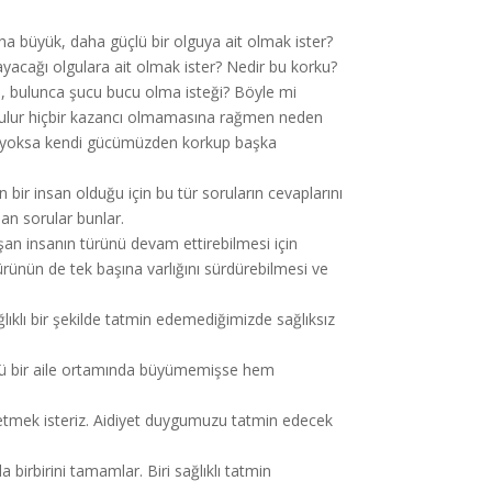
a büyük, daha güçlü bir olguya ait olmak ister?
mayacağı olgulara ait olmak ister? Nedir bu korku?
, bulunca şucu bucu olma isteği? Böyle mi
utulur hiçbir kazancı olmamasına rağmen neden
u mu yoksa kendi gücümüzden korkup başka
 bir insan olduğu için bu tür soruların cevaplarını
an sorular bunlar.
aşan insanın türünü devam ettirebilmesi için
türünün de tek başına varlığını sürdürebilmesi ve
lıklı bir şekilde tatmin edemediğimizde sağlıksız
düğü bir aile ortamında büyümemişse hem
tmek isteriz. Aidiyet duygumuzu tatmin edecek
a birbirini tamamlar. Biri sağlıklı tatmin