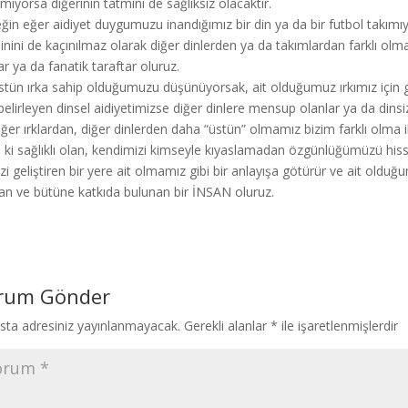
emiyorsa diğerinin tatmini de sağlıksız olacaktır.
ğin eğer aidiyet duygumuzu inandığımız bir din ya da bir futbol takımıy
inini de kaçınılmaz olarak diğer dinlerden ya da takımlardan farklı olm
ar ya da fanatik taraftar oluruz.
stün ırka sahip olduğumuzu düşünüyorsak, ait olduğumuz ırkımız için
 belirleyen dinsel aidiyetimizse diğer dinlere mensup olanlar ya da dinsiz
iğer ırklardan, diğer dinlerden daha “üstün” olmamız bizim farklı olma i
i ki sağlıklı olan, kendimizi kimseyle kıyaslamadan özgünlüğümüzü hiss
zi geliştiren bir yere ait olmamız gibi bir anlayışa götürür ve ait olduğum
şan ve bütüne katkıda bulunan bir İNSAN oluruz.
rum Gönder
sta adresiniz yayınlanmayacak.
Gerekli alanlar
*
ile işaretlenmişlerdir