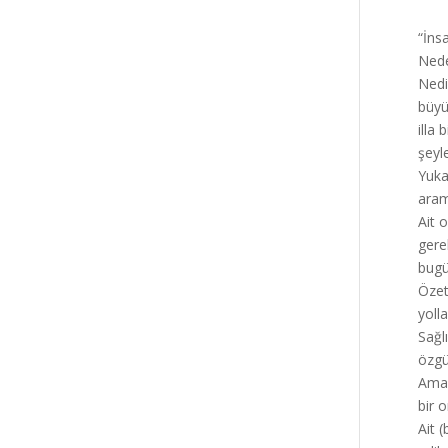
“İns
Nede
Nedi
büyü
illa
şeyl
Yuka
aram
Ait 
gere
bugü
Özet
yoll
Sağl
özgü
Ama 
bir 
Ait (