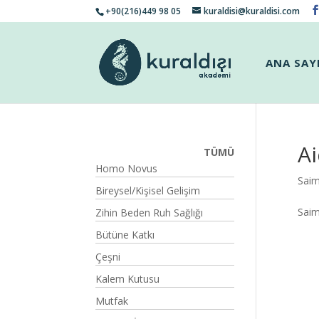
+90(216)449 98 05
kuraldisi@kuraldisi.com
ANA SAY
Ai
TÜMÜ
Homo Novus
Sai
Bireysel/Kişisel Gelişim
Sai
Zihin Beden Ruh Sağlığı
Bütüne Katkı
Çeşni
Kalem Kutusu
Mutfak