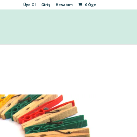
Üye Ol
Giriş
Hesabım
0 Öge