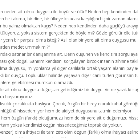
an neden ait olma duygusu ile büyür ve ölür? Neden hep kendinden dah
n bir takıma, bir dine, bir ülkeye kısacası karşılığını hiçbir zaman ala
r bu yalnız olmaktan kaçış? Neden hep kendinden daha güçlüyü arayıp
tülüyoruz, yoksa sistem gerçekten de böyle mi? Gözle görülür elle t
 bir yerin bir parçası olma isteği? Asıl olan bir yere ait olma duygus
erden medet ummak mı?”
rıdaki satırlar bir danışanıma ait. Derin düşünen ve kendisini sorgulayan
ası çok doğal. Sanırım kendisini sorgulayan birçok insanın zihnine takıl
olma duygusu, milyonlarca yıl diğer canlılarla ortak yaşam alanını payl
kli bir duygu. Topluluklar halinde yaşayan diğer canlı türleri gibi insan 
nlere gelebilmesi mümkün olamazdı.
le ait olma duygusu doğuştan getirdiğimiz bir duygu. Ve ne yazık ki sağ
ara başvuruyoruz.
ıksızlık çocuklukta başlıyor. Çocuk, özgün bir birey olarak kabul gör
nlüğünü hissedemiyor hem de aidiyet duygusunu tatmin edemiyor.
hem özgün (farklı) olduğumuzu hem de bir yere ait olduğumuzu hisse
ortam yoksa kendimizi özgün hissedeceğimiz toprak da yoktur.
benzer) olma ihtiyacı ile tam zıttı olan özgün (farklı) olma ihtiyacı aslınd