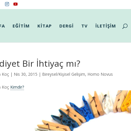
FA
EĞİTİM
KİTAP
DERGİ
TV
İLETİŞİM
diyet Bir İhtiyaç mı?
m Koç
| Nis 30, 2015 |
Bireysel/Kişisel Gelişim
,
Homo Novus
m Koç
Kimdir?