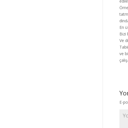
edil
Örne
tatm
dind
En ü
Bizi
Ve d
Tabi
ve bi
çalı
Yo
E-po