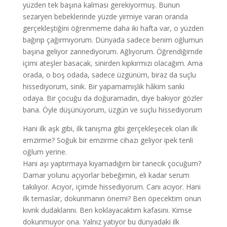
yüzden tek başına kalması gerekiyormuş. Bunun
sezaryen bebeklerinde yüzde yirmiye varan oranda
gerçekleştiğini öğrenmeme daha iki hafta var, o yüzden
bağırıp çağırmıyorum. Dünyada sadece benim oğlumun
başına geliyor zannediyorum. Ağlıyorum. Öğrendiğimde
içimi ateşler basacak, sinirden kıpkırmızı olacağım. Ama
orada, o boş odada, sadece üzgünüm, biraz da suçlu
hissediyorum, sinik. Bir yapamamışlık hâkim sanki
odaya. Bir çocuğu da doğuramadın, diye bakıyor gözler
bana. Öyle düşünüyorum, üzgün ve suçlu hissediyorum
Hani ilk aşk gibi, ilk tanışma gibi gerçekleşecek olan ilk
emzirme? Soğuk bir emzirme cihazı geliyor ipek tenli
oğlum yerine.
Hani aşı yaptırmaya kıyamadığım bir tanecik çocuğum?
Damar yolunu açıyorlar bebeğimin, eli kadar serum
takılıyor. Acıyor, içimde hissediyorum. Canı acıyor. Hani
ilk temaslar, dokunmanın önemi? Ben öpecektim onun
kıvrık dudaklarını. Ben koklayacaktım kafasını. Kimse
dokunmuyor ona. Yalnız yatıyor bu dünyadaki ilk