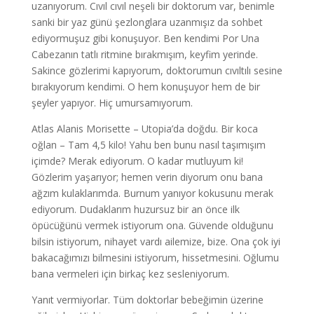
uzanıyorum. Cıvıl cıvıl neşeli bir doktorum var, benimle
sanki bir yaz günü şezlonglara uzanmışız da sohbet
ediyormuşuz gibi konuşuyor. Ben kendimi Por Una
Cabezanın tatlı ritmine bırakmışım, keyfim yerinde.
Sakince gözlerimi kapıyorum, doktorumun cıvıltılı sesine
bırakıyorum kendimi. O hem konuşuyor hem de bir
şeyler yapıyor. Hiç umursamıyorum.
Atlas Alanis Morisette – Utopia’da doğdu. Bir koca
oğlan – Tam 4,5 kilo! Yahu ben bunu nasıl taşımışım
içimde? Merak ediyorum. O kadar mutluyum ki!
Gözlerim yaşarıyor; hemen verin diyorum onu bana
ağzım kulaklarımda. Burnum yanıyor kokusunu merak
ediyorum. Dudaklarım huzursuz bir an önce ilk
öpücüğünü vermek istiyorum ona. Güvende olduğunu
bilsin istiyorum, nihayet vardı ailemize, bize. Ona çok iyi
bakacağımızı bilmesini istiyorum, hissetmesini. Oğlumu
bana vermeleri için birkaç kez sesleniyorum.
Yanıt vermiyorlar. Tüm doktorlar bebeğimin üzerine