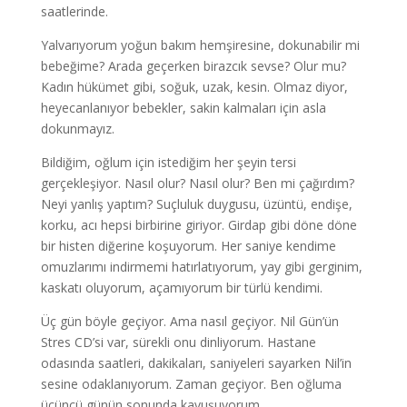
saatlerinde.
Yalvarıyorum yoğun bakım hemşiresine, dokunabilir mi
bebeğime? Arada geçerken birazcık sevse? Olur mu?
Kadın hükümet gibi, soğuk, uzak, kesin. Olmaz diyor,
heyecanlanıyor bebekler, sakin kalmaları için asla
dokunmayız.
Bildiğim, oğlum için istediğim her şeyin tersi
gerçekleşiyor. Nasıl olur? Nasıl olur? Ben mi çağırdım?
Neyi yanlış yaptım? Suçluluk duygusu, üzüntü, endişe,
korku, acı hepsi birbirine giriyor. Girdap gibi döne döne
bir histen diğerine koşuyorum. Her saniye kendime
omuzlarımı indirmemi hatırlatıyorum, yay gibi gerginim,
kaskatı oluyorum, açamıyorum bir türlü kendimi.
Üç gün böyle geçiyor. Ama nasıl geçiyor. Nil Gün’ün
Stres CD’si var, sürekli onu dinliyorum. Hastane
odasında saatleri, dakikaları, saniyeleri sayarken Nil’in
sesine odaklanıyorum. Zaman geçiyor. Ben oğluma
üçüncü günün sonunda kavuşuyorum.