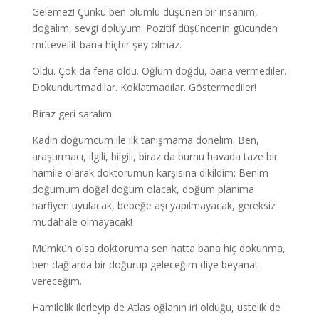
Gelemez! Çünkü ben olumlu düşünen bir insanım,
doğalım, sevgi doluyum. Pozitif düşüncenin gücünden
mütevellit bana hiçbir şey olmaz.
Oldu. Çok da fena oldu. Oğlum doğdu, bana vermediler.
Dokundurtmadılar. Koklatmadılar. Göstermediler!
Biraz geri saralım.
Kadın doğumcum ile ilk tanışmama dönelim. Ben,
araştırmacı, ilgili, bilgili, biraz da burnu havada taze bir
hamile olarak doktorumun karşısına dikildim: Benim
doğumum doğal doğum olacak, doğum planıma
harfiyen uyulacak, bebeğe aşı yapılmayacak, gereksiz
müdahale olmayacak!
Mümkün olsa doktoruma sen hatta bana hiç dokunma,
ben dağlarda bir doğurup geleceğim diye beyanat
vereceğim.
Hamilelik ilerleyip de Atlas oğlanın iri olduğu, üstelik de