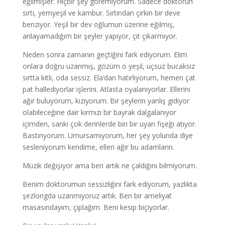
eğilmişler. Hiçbir şey göremiyorum. Sadece doktorun
sırtı, yemyeşil ve kambur. Sırtından çirkin bir deve
benziyor. Yeşil bir dev oğlumun üzerine eğilmiş,
anlayamadığım bir şeyler yapıyor, çıt çıkarmıyor.
Neden sonra zamanın geçtiğini fark ediyorum. Elim
onlara doğru uzanmış, gözüm o yeşil, uçsuz bucaksız
sırtta kitli, oda sessiz. Ela’dan hatırlıyorum, hemen çat
pat hallediyorlar işlerini. Atlasta oyalanıyorlar. Ellerini
ağır buluyorum, kızıyorum. Bir şeylerin yanlış gidiyor
olabileceğine dair kırmızı bir bayrak dalgalanıyor
içimden, sanki çok derinlerde biri bir uyarı fişeği atıyor.
Bastırıyorum. Umursamıyorum, her şey yolunda diye
sesleniyorum kendime, elleri ağır bu adamların.
Müzik değişiyor ama ben artık ne çaldığını bilmiyorum.
Benim doktorumun sessizliğini fark ediyorum, yazlıkta
şezlongda uzanmıyoruz artık. Ben bir ameliyat
masasındayım, çıplağım. Beni kesip biçiyorlar.