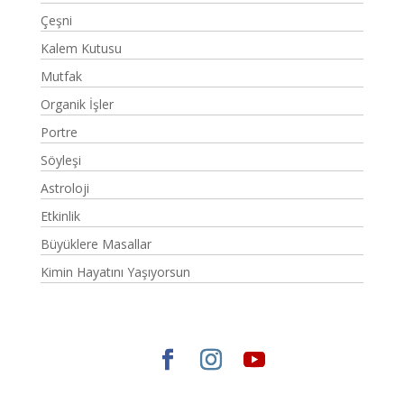
Çeşni
Kalem Kutusu
Mutfak
Organik İşler
Portre
Söyleşi
Astroloji
Etkinlik
Büyüklere Masallar
Kimin Hayatını Yaşıyorsun
Elegant Themes
tarafından tasarlandı. |
WordPress