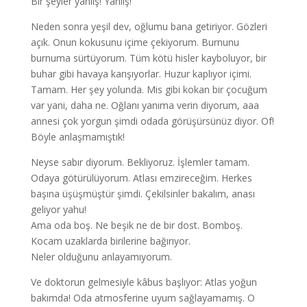
Bir şeyler yanlış! Yanlış!
Neden sonra yeşil dev, oğlumu bana getiriyor. Gözleri
açık. Onun kokusunu içime çekiyorum. Burnunu
burnuma sürtüyorum. Tüm kötü hisler kayboluyor, bir
buhar gibi havaya karışıyorlar. Huzur kaplıyor içimi.
Tamam. Her şey yolunda. Mis gibi kokan bir çocuğum
var yani, daha ne. Oğlanı yanıma verin diyorum, aaa
annesi çok yorgun şimdi odada görüşürsünüz diyor. Of!
Böyle anlaşmamıştık!
Neyse sabır diyorum. Bekliyoruz. İşlemler tamam.
Odaya götürülüyorum. Atlası emzireceğim. Herkes
başına üşüşmüştür şimdi. Çekilsinler bakalım, anası
geliyor yahu!
Ama oda boş. Ne beşik ne de bir dost. Bomboş.
Kocam uzaklarda birilerine bağırıyor.
Neler olduğunu anlayamıyorum.
Ve doktorun gelmesiyle kâbus başlıyor: Atlas yoğun
bakımda! Oda atmosferine uyum sağlayamamış. O