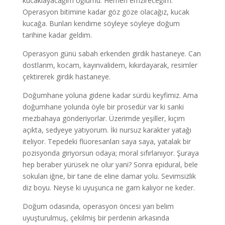
kucaklayacağım oğlumu. Hemen emzireceğim.
Operasyon bitimine kadar göz göze olacağız, kucak
kucağa. Bunları kendime söyleye söyleye doğum
tarihine kadar geldim.
Operasyon günü sabah erkenden girdik hastaneye. Can
dostlarım, kocam, kayınvalidem, kıkırdayarak, resimler
çektirerek girdik hastaneye.
Doğumhane yoluna gidene kadar sürdü keyfimiz. Ama
doğumhane yolunda öyle bir prosedür var ki sanki
mezbahaya gönderiyorlar. Üzerimde yeşiller, kıçım
açıkta, sedyeye yatıyorum. İki nursuz karakter yatağı
iteliyor. Tepedeki flüoresanları saya saya, yatalak bir
pozisyonda giriyorsun odaya; moral sıfırlanıyor. Şuraya
hep beraber yürüsek ne olur yani? Sonra epidural, bele
sokulan iğne, bir tane de eline damar yolu. Sevimsizlik
diz boyu. Neyse ki uyuşunca ne gam kalıyor ne keder.
Doğum odasında, operasyon öncesi yarı belim
uyuşturulmuş, çekilmiş bir perdenin arkasında