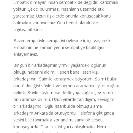
Empatik olmayan insan sempatik de değildir. Karizması
yoktur. Çekici bulunmaz. İnsanların üzerinde etki
yaratamaz. Uzun ilişkilerde onunla konuşacak konu
bulmakta zorlanırsınız. Onu bencil olarak bile
algılayabilirsiniz.
Bazen empatiyle sempatiyi öylesine iç içe yaşarız ki
empatinin ne zaman yerini sempatiye bıraktığını
anlayamayız.
Bir gün bir arkadaşımın yirmili yaşlardaki oğlunun
öldüğü haberini aldım. Haberi bana ileten kişi,
arkadaşımın “Saim’le konuşmak istiyorum, Saim’i bulun
bana” dediğini söyledi ve hemen aramamın iyi olacağını
belirtti. Böyle söylemese de ilk yapacağım şey zaten
onu aramak olurdu. Uzun yıllardır tanıdığım, sevdiğim
bir arkadaşımdı. Oğlu İstanbul’da ölmüştü ama
arkadaşım Ankara’da oturuyordu. Telefona çıktığında
sesini bile tanımakta zorlandım; sanki bir ceset
konuşuyordu. O an tek ihtiyacı anlaşılmaktı. Hem